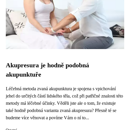
Akupresura je hodně podobná
akupunktuře
Léčebná metoda zvaná akupunktura je spojena s vpichování
jehel do určitých částí lidského těla, což při patřičné znalosti této
metody má léčebné účinky. Věděli jste ale o tom, že existuje
také hodně podobná varianta zvaná akupresura? Přesně té se
budeme více věnovat a povíme Vám o ní to...