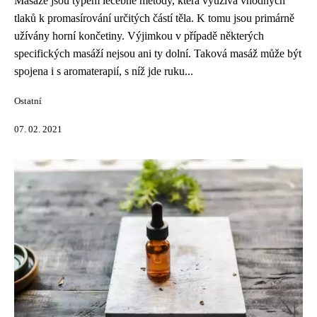
Masáže jsou typem léčebné metody, která využívá vhodných
tlaků k promasírování určitých částí těla. K tomu jsou primárně
užívány horní končetiny. Výjimkou v případě některých
specifických masáží nejsou ani ty dolní. Taková masáž může být
spojena i s aromaterapií, s níž jde ruku...
Ostatní
07. 02. 2021