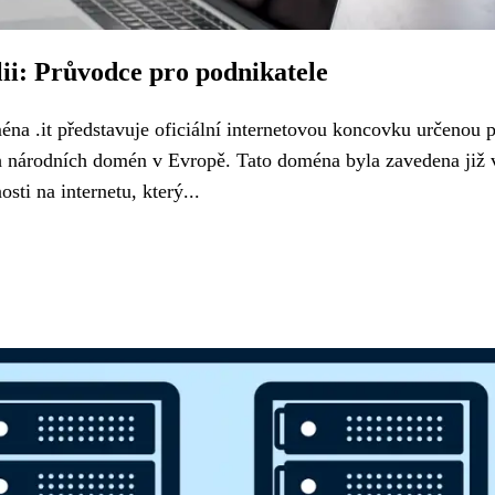
ii: Průvodce pro podnikatele
ména .it představuje oficiální internetovou koncovku určenou 
ších národních domén v Evropě. Tato doména byla zavedena již 
sti na internetu, který...