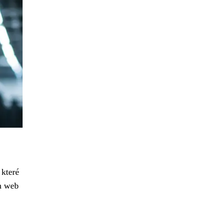
 které
ch web