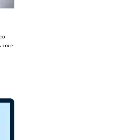
pro
v roce