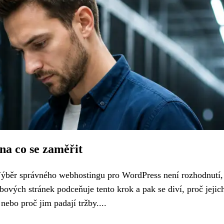
na co se zaměřit
ýběr správného webhostingu pro WordPress není rozhodnutí,
ových stránek podceňuje tento krok a pak se diví, proč jeji
nebo proč jim padají tržby....