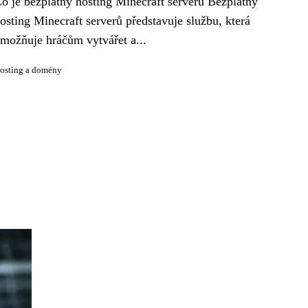
o je bezplatný hosting Minecraft serverů Bezplatný
osting Minecraft serverů představuje službu, která
možňuje hráčům vytvářet a...
osting a domény