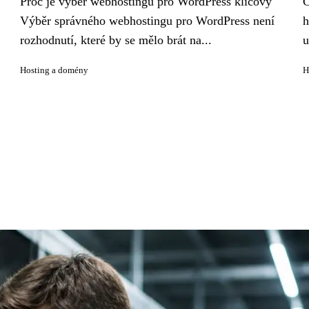
Proč je výběr webhostingu pro WordPress klíčový
C
Výběr správného webhostingu pro WordPress není
h
rozhodnutí, které by se mělo brát na...
u
Hosting a domény
H