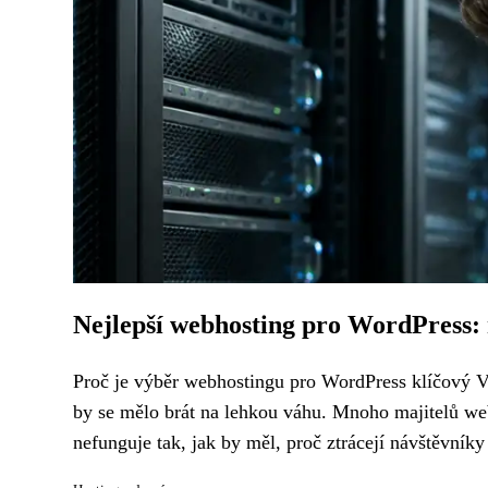
Nejlepší webhosting pro WordPress: 
Proč je výběr webhostingu pro WordPress klíčový V
by se mělo brát na lehkou váhu. Mnoho majitelů web
nefunguje tak, jak by měl, proč ztrácejí návštěvníky 