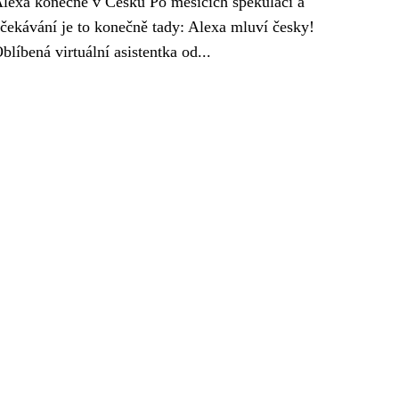
lexa konečně v Česku Po měsících spekulací a
čekávání je to konečně tady: Alexa mluví česky!
blíbená virtuální asistentka od...