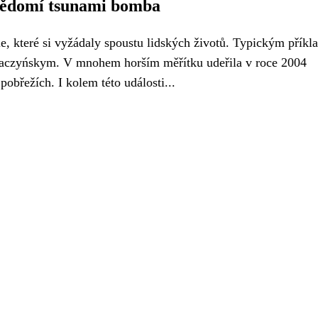
svědomí tsunami bomba
ie, které si vyžádaly spoustu lidských životů. Typickým přík
Kaczyńskym. V mnohem horším měřítku udeřila v roce 2004
pobřežích. I kolem této události...