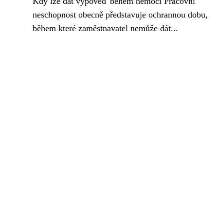
Kdy lze dát výpověď během nemoci Pracovní
neschopnost obecně představuje ochrannou dobu,
během které zaměstnavatel nemůže dát...