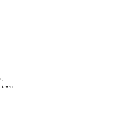
í,
teorií