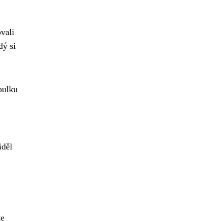
vali
dý si
bulku
iděl
te