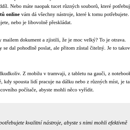
oddíl. Nebo máte naopak tucet různých souborů, které potřebuj
ů online
vám dá všechny nástroje, které k tomu potřebujete.
ete, nebo je libovolně přeskládat.
dy mailem dokument a zjistili, že je moc velký? To je otrava.
 dal pohodlně poslat, ale přitom zůstal čitelný. Je to tako
dkudkoliv. Z mobilu v tramvaji, z tabletu na gauči, z noteboo
, kdy spousta lidí pracuje na dálku nebo z různých míst, je ta
covního počítače, abyste mohli něco vyřídit.
třebujete kvalitní nástroje, abyste s nimi mohli efektivně