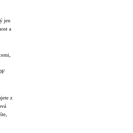
ý jen
nost a
cemi,
PDF
jete z
ová
íte,