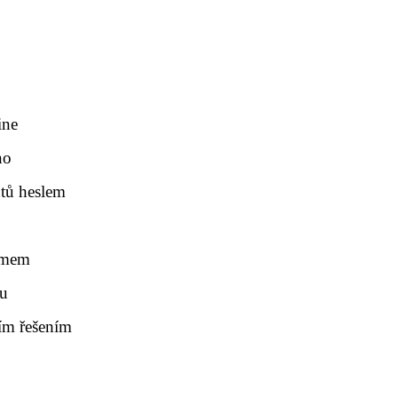
ine
no
tů heslem
týmem
mu
ím řešením