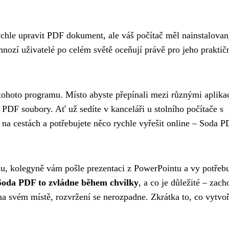
ychle upravit PDF dokument, ale váš počítač měl nainstalovan
mnozí uživatelé po celém světě oceňují právě pro jeho praktič
tohoto programu. Místo abyste přepínali mezi různými aplika
 PDF soubory. Ať už sedíte v kanceláři u stolního počítače s
a cestách a potřebujete něco rychle vyřešit online – Soda 
elu, kolegyně vám pošle prezentaci z PowerPointu a vy potřebu
Soda PDF to zvládne během chvilky
, a co je důležité – zach
a svém místě, rozvržení se nerozpadne. Zkrátka to, co vytvoř