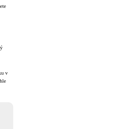
ete
vý
ku v
hle