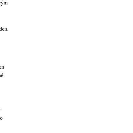
erým
den.
en
né
e
ho