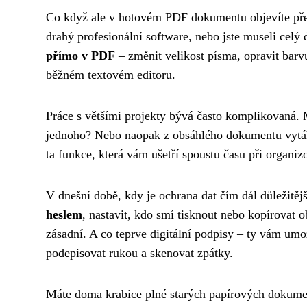
Co když ale v hotovém PDF dokumentu objevíte pře
drahý profesionální software, nebo jste museli cel
přímo v PDF
– změnit velikost písma, opravit barv
běžném textovém editoru.
Práce s většími projekty bývá často komplikovaná. M
jednoho? Nebo naopak z obsáhlého dokumentu vytáh
ta funkce, která vám ušetří spoustu času při organi
V dnešní době, kdy je ochrana dat čím dál důležitěj
heslem
, nastavit, kdo smí tisknout nebo kopírovat o
zásadní. A co teprve digitální podpisy – ty vám umo
podepisovat rukou a skenovat zpátky.
Máte doma krabice plné starých papírových dokum