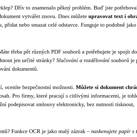
klep? Dřív to znamenalo pěkný problém. Buď jste potřebova
ý dokument vytvářet znovu. Dnes můžete
upravovat text i ob
u, přidat nebo smazat celé odstavce. Funguje to podobně jako
áte třeba pět různých PDF souborů a potřebujete je spojit do
nout jen určité stránky?
Slučování a rozdělování souborů
je 
zování dokumentů.
ší, oceníte bezpečnostní možnosti.
Můžete si dokument chrá
bsah. Pro firmy, které pracují s citlivými informacemi, je tohl
žní podepisovat smlouvy elektronicky, bez nutnosti tisknout,
entů? Funkce OCR je jako malý zázrak –
naskenujete papír s 