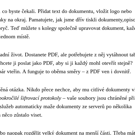
co byste čekali. Přidat text do dokumentu, vložit logo nebo
mky na okraj. Pamatujete, jak jsme dřív tiskli dokumenty,opiso
í pryč. Teď můžete s kolegy společně upravovat dokument, kaž
 jednom místě.
adní život. Dostanete PDF, ale potřebujete z něj vytáhnout ta
ete ji poslat jako PDF, aby si ji každý mohl otevřít stejně?
ár vteřin. A funguje to oběma směry – z PDF ven i dovnitř.
vněná otázka. Nikdo přece nechce, aby mu citlivé dokumenty v
pokročilé šifrovací protokoly
– vaše soubory jsou chráněné při
na služeb automaticky maže dokumenty ze serverů po několika
něco zůstalo viset.
bo naopak rozdělit velký dokument na menší části. Třeba má