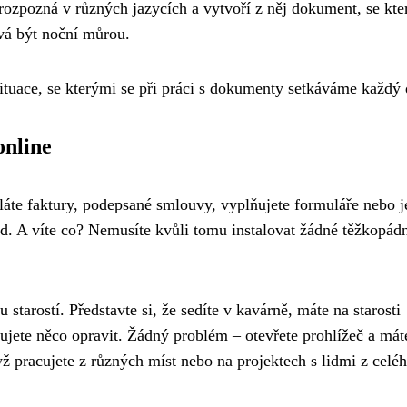
 rozpozná v různých jazycích a vytvoří z něj dokument, se kt
ává být noční můrou.
ituace, se kterými se při práci s dokumenty setkáváme každý 
nline
láte faktury, podepsané smlouvy, vyplňujete formuláře nebo j
rd. A víte co? Nemusíte kvůli tomu instalovat žádné těžkopád
 starostí. Představte si, že sedíte v kavárně, máte na starosti
bujete něco opravit. Žádný problém – otevřete prohlížeč a mát
dyž pracujete z různých míst nebo na projektech s lidmi z celé