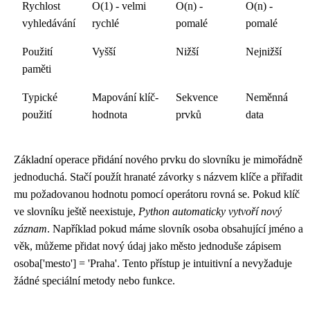
Rychlost
O(1) - velmi
O(n) -
O(n) -
vyhledávání
rychlé
pomalé
pomalé
Použití
Vyšší
Nižší
Nejnižší
paměti
Typické
Mapování klíč-
Sekvence
Neměnná
použití
hodnota
prvků
data
Základní operace přidání nového prvku do slovníku je mimořádně
jednoduchá. Stačí použít hranaté závorky s názvem klíče a přiřadit
mu požadovanou hodnotu pomocí operátoru rovná se. Pokud klíč
ve slovníku ještě neexistuje,
Python automaticky vytvoří nový
záznam
. Například pokud máme slovník osoba obsahující jméno a
věk, můžeme přidat nový údaj jako město jednoduše zápisem
osoba['mesto'] = 'Praha'. Tento přístup je intuitivní a nevyžaduje
žádné speciální metody nebo funkce.