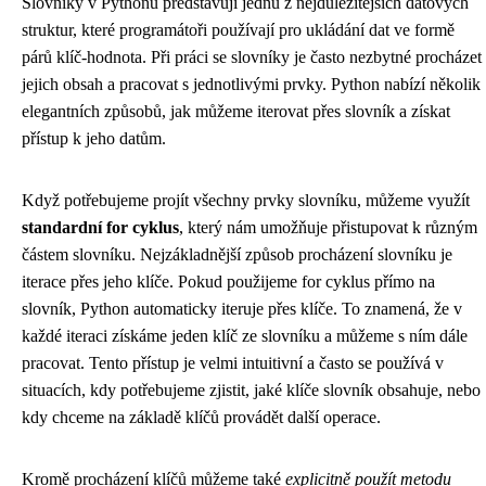
Slovníky v Pythonu představují jednu z nejdůležitějších datových
struktur, které programátoři používají pro ukládání dat ve formě
párů klíč-hodnota. Při práci se slovníky je často nezbytné procházet
jejich obsah a pracovat s jednotlivými prvky. Python nabízí několik
elegantních způsobů, jak můžeme iterovat přes slovník a získat
přístup k jeho datům.
Když potřebujeme projít všechny prvky slovníku, můžeme využít
standardní for cyklus
, který nám umožňuje přistupovat k různým
částem slovníku. Nejzákladnější způsob procházení slovníku je
iterace přes jeho klíče. Pokud použijeme for cyklus přímo na
slovník, Python automaticky iteruje přes klíče. To znamená, že v
každé iteraci získáme jeden klíč ze slovníku a můžeme s ním dále
pracovat. Tento přístup je velmi intuitivní a často se používá v
situacích, kdy potřebujeme zjistit, jaké klíče slovník obsahuje, nebo
kdy chceme na základě klíčů provádět další operace.
Kromě procházení klíčů můžeme také
explicitně použít metodu