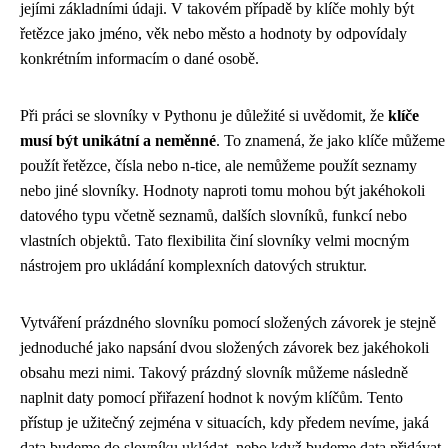
jejími základními údaji. V takovém případě by klíče mohly být
řetězce jako jméno, věk nebo město a hodnoty by odpovídaly
konkrétním informacím o dané osobě.
Při práci se slovníky v Pythonu je důležité si uvědomit, že
klíče
musí být unikátní a neměnné
. To znamená, že jako klíče můžeme
použít řetězce, čísla nebo n-tice, ale nemůžeme použít seznamy
nebo jiné slovníky. Hodnoty naproti tomu mohou být jakéhokoli
datového typu včetně seznamů, dalších slovníků, funkcí nebo
vlastních objektů. Tato flexibilita činí slovníky velmi mocným
nástrojem pro ukládání komplexních datových struktur.
Vytváření prázdného slovníku pomocí složených závorek je stejně
jednoduché jako napsání dvou složených závorek bez jakéhokoli
obsahu mezi nimi. Takový prázdný slovník můžeme následně
naplnit daty pomocí přiřazení hodnot k novým klíčům. Tento
přístup je užitečný zejména v situacích, kdy předem nevíme, jaká
data budeme do slovníku ukládat, nebo když budeme data přidávat