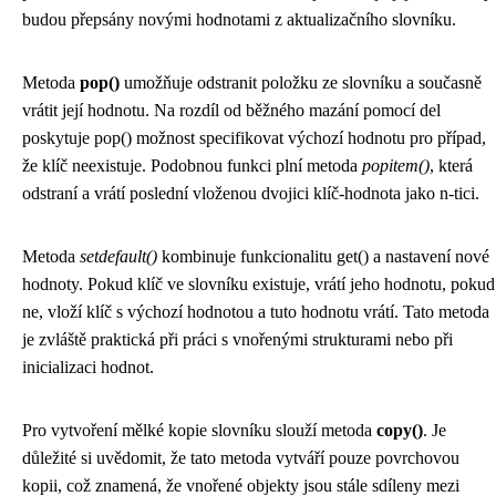
budou přepsány novými hodnotami z aktualizačního slovníku.
Metoda
pop()
umožňuje odstranit položku ze slovníku a současně
vrátit její hodnotu. Na rozdíl od běžného mazání pomocí del
poskytuje pop() možnost specifikovat výchozí hodnotu pro případ,
že klíč neexistuje. Podobnou funkci plní metoda
popitem()
, která
odstraní a vrátí poslední vloženou dvojici klíč-hodnota jako n-tici.
Metoda
setdefault()
kombinuje funkcionalitu get() a nastavení nové
hodnoty. Pokud klíč ve slovníku existuje, vrátí jeho hodnotu, pokud
ne, vloží klíč s výchozí hodnotou a tuto hodnotu vrátí. Tato metoda
je zvláště praktická při práci s vnořenými strukturami nebo při
inicializaci hodnot.
Pro vytvoření mělké kopie slovníku slouží metoda
copy()
. Je
důležité si uvědomit, že tato metoda vytváří pouze povrchovou
kopii, což znamená, že vnořené objekty jsou stále sdíleny mezi