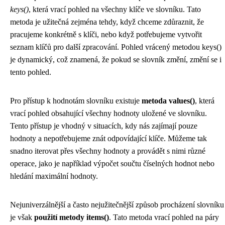
keys()
, která vrací pohled na všechny klíče ve slovníku. Tato
metoda je užitečná zejména tehdy, když chceme zdůraznit, že
pracujeme konkrétně s klíči, nebo když potřebujeme vytvořit
seznam klíčů pro další zpracování. Pohled vrácený metodou keys()
je dynamický, což znamená, že pokud se slovník změní, změní se i
tento pohled.
Pro přístup k hodnotám slovníku existuje
metoda values()
, která
vrací pohled obsahující všechny hodnoty uložené ve slovníku.
Tento přístup je vhodný v situacích, kdy nás zajímají pouze
hodnoty a nepotřebujeme znát odpovídající klíče. Můžeme tak
snadno iterovat přes všechny hodnoty a provádět s nimi různé
operace, jako je například výpočet součtu číselných hodnot nebo
hledání maximální hodnoty.
Nejuniverzálnější a často nejužitečnější způsob procházení slovníku
je však
použití metody items()
. Tato metoda vrací pohled na páry