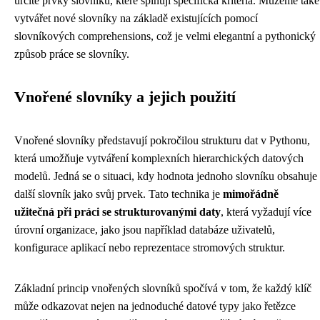
určité prvky slovníku, které splňují specifická kritéria. Můžeme také
vytvářet nové slovníky na základě existujících pomocí
slovníkových comprehensions, což je velmi elegantní a pythonický
způsob práce se slovníky.
Vnořené slovníky a jejich použití
Vnořené slovníky představují pokročilou strukturu dat v Pythonu,
která umožňuje vytváření komplexních hierarchických datových
modelů. Jedná se o situaci, kdy hodnota jednoho slovníku obsahuje
další slovník jako svůj prvek. Tato technika je
mimořádně
užitečná při práci se strukturovanými daty
, která vyžadují více
úrovní organizace, jako jsou například databáze uživatelů,
konfigurace aplikací nebo reprezentace stromových struktur.
Základní princip vnořených slovníků spočívá v tom, že každý klíč
může odkazovat nejen na jednoduché datové typy jako řetězce