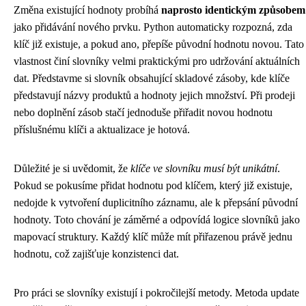
Změna existující hodnoty probíhá
naprosto identickým způsobem
jako přidávání nového prvku. Python automaticky rozpozná, zda
klíč již existuje, a pokud ano, přepíše původní hodnotu novou. Tato
vlastnost činí slovníky velmi praktickými pro udržování aktuálních
dat. Představme si slovník obsahující skladové zásoby, kde klíče
představují názvy produktů a hodnoty jejich množství. Při prodeji
nebo doplnění zásob stačí jednoduše přiřadit novou hodnotu
příslušnému klíči a aktualizace je hotová.
Důležité je si uvědomit, že
klíče ve slovníku musí být unikátní
.
Pokud se pokusíme přidat hodnotu pod klíčem, který již existuje,
nedojde k vytvoření duplicitního záznamu, ale k přepsání původní
hodnoty. Toto chování je záměrné a odpovídá logice slovníků jako
mapovací struktury. Každý klíč může mít přiřazenou právě jednu
hodnotu, což zajišťuje konzistenci dat.
Pro práci se slovníky existují i pokročilejší metody. Metoda update