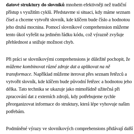
datové struktury do slovníků
mnohem efektivněji než tradiční
přístup s využitím cyklů. Představme si situaci, kdy máme seznam
čísel a chceme vytvořit slovník, kde klíčem bude číslo a hodnotou
jeho druhá mocnina. Pomocí slovníkové comprehension můžeme
tento úkol vyřešit na jediném řádku kódu, což výrazně zvyšuje
přehlednost a snižuje možnost chyb.
Při práci se slovníkovými comprehensions je důležité pochopit, že
můžeme kombinovat různé zdroje dat a aplikovat na ně
transformace
. Například můžeme iterovat přes seznam řetězců a
vytvořit slovník, kde klíčem bude původní řetězec a hodnotou jeho
délka. Tato technika se ukazuje jako mimořádně užitečná při
zpracování dat z externích zdrojů, kdy potřebujeme rychle
přeorganizovat informace do struktury, která lépe vyhovuje našim
potřebám.
Podmíněné výrazy ve slovníkových comprehensions přidávají další