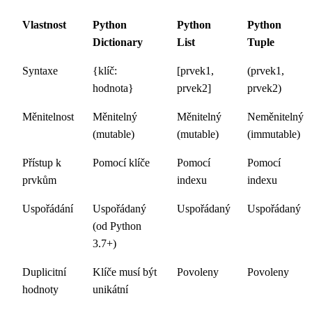
Vlastnost
Python
Python
Python
Dictionary
List
Tuple
Syntaxe
{klíč:
[prvek1,
(prvek1,
hodnota}
prvek2]
prvek2)
Měnitelnost
Měnitelný
Měnitelný
Neměnitelný
(mutable)
(mutable)
(immutable)
Přístup k
Pomocí klíče
Pomocí
Pomocí
prvkům
indexu
indexu
Uspořádání
Uspořádaný
Uspořádaný
Uspořádaný
(od Python
3.7+)
Duplicitní
Klíče musí být
Povoleny
Povoleny
hodnoty
unikátní