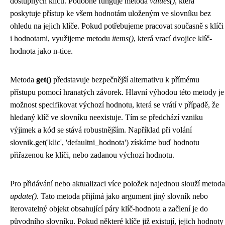
dostupných klíčů. Podobně funguje metoda
values()
, která
poskytuje přístup ke všem hodnotám uloženým ve slovníku bez
ohledu na jejich klíče. Pokud potřebujeme pracovat současně s klíči
i hodnotami, využijeme metodu
items()
, která vrací dvojice klíč-
hodnota jako n-tice.
Metoda
get()
představuje bezpečnější alternativu k přímému
přístupu pomocí hranatých závorek. Hlavní výhodou této metody je
možnost specifikovat výchozí hodnotu, která se vrátí v případě, že
hledaný klíč ve slovníku neexistuje. Tím se předchází vzniku
výjimek a kód se stává robustnějším. Například při volání
slovnik.get('klic', 'defaultni_hodnota') získáme buď hodnotu
přiřazenou ke klíči, nebo zadanou výchozí hodnotu.
Pro přidávání nebo aktualizaci více položek najednou slouží metoda
update()
. Tato metoda přijímá jako argument jiný slovník nebo
iterovatelný objekt obsahující páry klíč-hodnota a začlení je do
původního slovníku. Pokud některé klíče již existují, jejich hodnoty