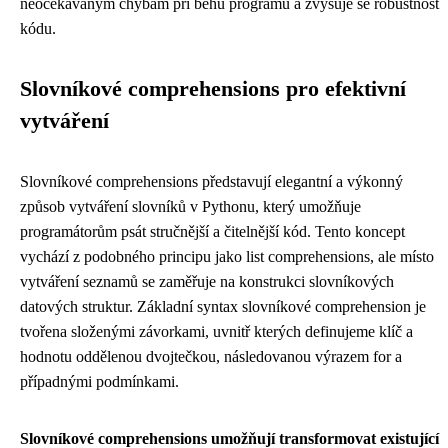
neočekávaným chybám při běhu programu a zvyšuje se robustnost
kódu.
Slovníkové comprehensions pro efektivní
vytváření
Slovníkové comprehensions představují elegantní a výkonný
způsob vytváření slovníků v Pythonu, který umožňuje
programátorům psát stručnější a čitelnější kód. Tento koncept
vychází z podobného principu jako list comprehensions, ale místo
vytváření seznamů se zaměřuje na konstrukci slovníkových
datových struktur. Základní syntax slovníkové comprehension je
tvořena složenými závorkami, uvnitř kterých definujeme klíč a
hodnotu oddělenou dvojtečkou, následovanou výrazem for a
případnými podmínkami.
Slovníkové comprehensions umožňují transformovat existující