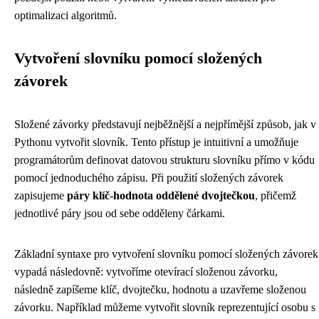
optimalizaci algoritmů.
Vytvoření slovníku pomocí složených
závorek
Složené závorky představují nejběžnější a nejpřímější způsob, jak v
Pythonu vytvořit slovník. Tento přístup je intuitivní a umožňuje
programátorům definovat datovou strukturu slovníku přímo v kódu
pomocí jednoduchého zápisu. Při použití složených závorek
zapisujeme
páry klíč-hodnota oddělené dvojtečkou
, přičemž
jednotlivé páry jsou od sebe odděleny čárkami.
Základní syntaxe pro vytvoření slovníku pomocí složených závorek
vypadá následovně: vytvoříme otevírací složenou závorku,
následně zapíšeme klíč, dvojtečku, hodnotu a uzavřeme složenou
závorku. Například můžeme vytvořit slovník reprezentující osobu s