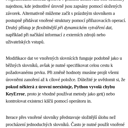
najednou, kde jednotlivé úrovně jsou zapsány pomocí složených
závorek. Alternativně můžeme začít s prázdným slovníkem a
postupně přidávat vnořené struktury pomocí přiřazovacích operací.
Druhý přístup je
flexibilnější při dynamickém vytváření dat
,
například při načítání informací z externích zdrojů nebo
uživatelských vstupů.
Modifikace dat ve vnořených slovnících funguje podobně jako u
běžných slovníků, avšak je nutné specifikovat celou cestu k
požadovanému prvku. Při změně hodnoty musíme projít všemi
úrovněmi zanoření až k cílové položce. Důležité je uvědomit si, že
pokud některá z úrovní neexistuje, Python vyvolá chybu
KeyError
, proto je vhodné používat metody jako get() nebo
kontrolovat existenci klíčů pomocí operátoru in.
Iterace přes vnořené slovníky představuje složitější úlohu než
procházení jednoduchých slovníků. Často je nutné použít vnořené