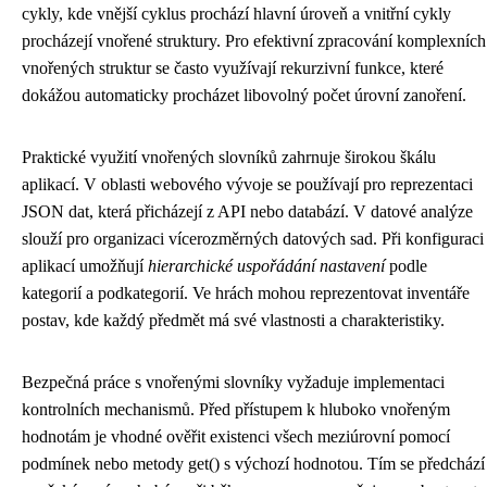
cykly, kde vnější cyklus prochází hlavní úroveň a vnitřní cykly
procházejí vnořené struktury. Pro efektivní zpracování komplexních
vnořených struktur se často využívají rekurzivní funkce, které
dokážou automaticky procházet libovolný počet úrovní zanoření.
Praktické využití vnořených slovníků zahrnuje širokou škálu
aplikací. V oblasti webového vývoje se používají pro reprezentaci
JSON dat, která přicházejí z API nebo databází. V datové analýze
slouží pro organizaci vícerozměrných datových sad. Při konfiguraci
aplikací umožňují
hierarchické uspořádání nastavení
podle
kategorií a podkategorií. Ve hrách mohou reprezentovat inventáře
postav, kde každý předmět má své vlastnosti a charakteristiky.
Bezpečná práce s vnořenými slovníky vyžaduje implementaci
kontrolních mechanismů. Před přístupem k hluboko vnořeným
hodnotám je vhodné ověřit existenci všech meziúrovní pomocí
podmínek nebo metody get() s výchozí hodnotou. Tím se předchází