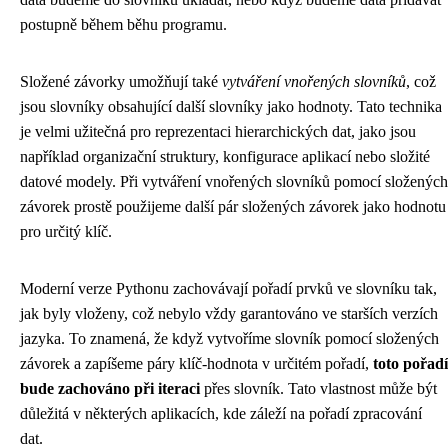
postupně během běhu programu.
Složené závorky umožňují také
vytváření vnořených slovníků
, což
jsou slovníky obsahující další slovníky jako hodnoty. Tato technika
je velmi užitečná pro reprezentaci hierarchických dat, jako jsou
například organizační struktury, konfigurace aplikací nebo složité
datové modely. Při vytváření vnořených slovníků pomocí složených
závorek prostě použijeme další pár složených závorek jako hodnotu
pro určitý klíč.
Moderní verze Pythonu zachovávají pořadí prvků ve slovníku tak,
jak byly vloženy, což nebylo vždy garantováno ve starších verzích
jazyka. To znamená, že když vytvoříme slovník pomocí složených
závorek a zapíšeme páry klíč-hodnota v určitém pořadí,
toto pořadí
bude zachováno při iteraci
přes slovník. Tato vlastnost může být
důležitá v některých aplikacích, kde záleží na pořadí zpracování
dat.