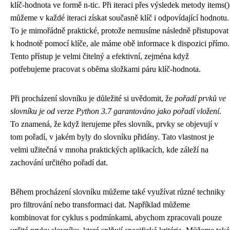
klíč-hodnota ve formě n-tic. Při iteraci přes výsledek metody items()
můžeme v každé iteraci získat současně klíč i odpovídající hodnotu.
To je mimořádně praktické, protože nemusíme následně přistupovat
k hodnotě pomocí klíče, ale máme obě informace k dispozici přímo.
Tento přístup je velmi čitelný a efektivní, zejména když
potřebujeme pracovat s oběma složkami páru klíč-hodnota.
Při procházení slovníku je důležité si uvědomit, že
pořadí prvků ve
slovníku je od verze Python 3.7 garantováno jako pořadí vložení
.
To znamená, že když iterujeme přes slovník, prvky se objevují v
tom pořadí, v jakém byly do slovníku přidány. Tato vlastnost je
velmi užitečná v mnoha praktických aplikacích, kde záleží na
zachování určitého pořadí dat.
Během procházení slovníku můžeme také využívat různé techniky
pro filtrování nebo transformaci dat. Například můžeme
kombinovat for cyklus s podmínkami, abychom zpracovali pouze