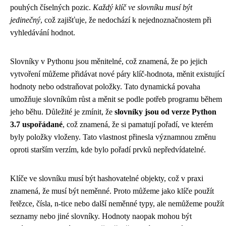
pouhých číselných pozic.
Každý klíč ve slovníku musí být
jedinečný
, což zajišťuje, že nedochází k nejednoznačnostem při
vyhledávání hodnot.
Slovníky v Pythonu jsou měnitelné, což znamená, že po jejich
vytvoření můžeme přidávat nové páry klíč-hodnota, měnit existující
hodnoty nebo odstraňovat položky. Tato dynamická povaha
umožňuje slovníkům růst a měnit se podle potřeb programu během
jeho běhu. Důležité je zmínit, že
slovníky jsou od verze Python
3.7 uspořádané
, což znamená, že si pamatují pořadí, ve kterém
byly položky vloženy. Tato vlastnost přinesla významnou změnu
oproti starším verzím, kde bylo pořadí prvků nepředvídatelné.
Klíče ve slovníku musí být hashovatelné objekty, což v praxi
znamená, že musí být neměnné. Proto můžeme jako klíče použít
řetězce, čísla, n-tice nebo další neměnné typy, ale nemůžeme použít
seznamy nebo jiné slovníky. Hodnoty naopak mohou být