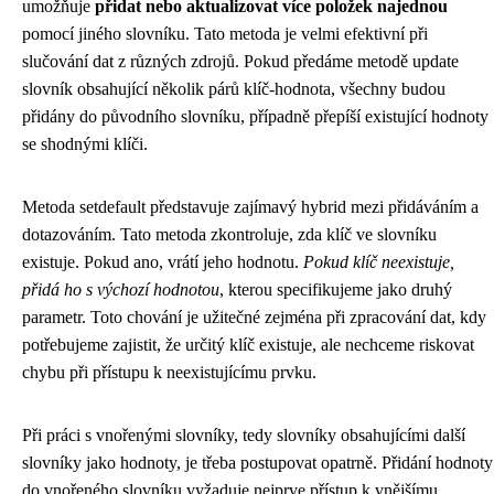
umožňuje
přidat nebo aktualizovat více položek najednou
pomocí jiného slovníku. Tato metoda je velmi efektivní při
slučování dat z různých zdrojů. Pokud předáme metodě update
slovník obsahující několik párů klíč-hodnota, všechny budou
přidány do původního slovníku, případně přepíší existující hodnoty
se shodnými klíči.
Metoda setdefault představuje zajímavý hybrid mezi přidáváním a
dotazováním. Tato metoda zkontroluje, zda klíč ve slovníku
existuje. Pokud ano, vrátí jeho hodnotu.
Pokud klíč neexistuje,
přidá ho s výchozí hodnotou
, kterou specifikujeme jako druhý
parametr. Toto chování je užitečné zejména při zpracování dat, kdy
potřebujeme zajistit, že určitý klíč existuje, ale nechceme riskovat
chybu při přístupu k neexistujícímu prvku.
Při práci s vnořenými slovníky, tedy slovníky obsahujícími další
slovníky jako hodnoty, je třeba postupovat opatrně. Přidání hodnoty
do vnořeného slovníku vyžaduje nejprve přístup k vnějšímu