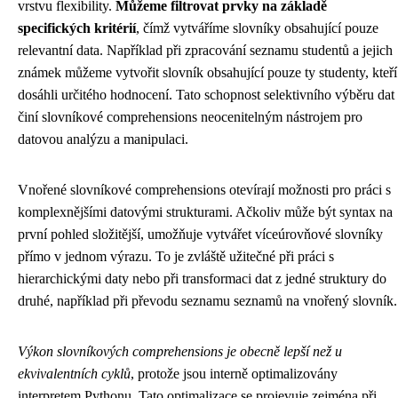
vrstvu flexibility.
Můžeme filtrovat prvky na základě
specifických kritérií
, čímž vytváříme slovníky obsahující pouze
relevantní data. Například při zpracování seznamu studentů a jejich
známek můžeme vytvořit slovník obsahující pouze ty studenty, kteří
dosáhli určitého hodnocení. Tato schopnost selektivního výběru dat
činí slovníkové comprehensions neocenitelným nástrojem pro
datovou analýzu a manipulaci.
Vnořené slovníkové comprehensions otevírají možnosti pro práci s
komplexnějšími datovými strukturami. Ačkoliv může být syntax na
první pohled složitější, umožňuje vytvářet víceúrovňové slovníky
přímo v jednom výrazu. To je zvláště užitečné při práci s
hierarchickými daty nebo při transformaci dat z jedné struktury do
druhé, například při převodu seznamu seznamů na vnořený slovník.
Výkon slovníkových comprehensions je obecně lepší než u
ekvivalentních cyklů
, protože jsou interně optimalizovány
interpretem Pythonu. Tato optimalizace se projevuje zejména při