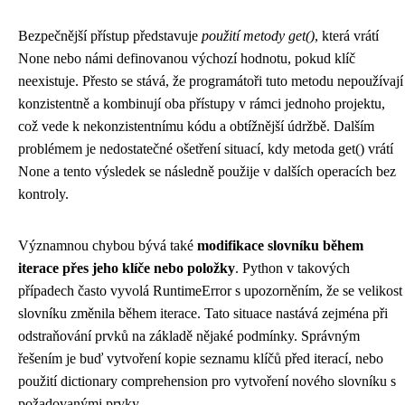
Bezpečnější přístup představuje
použití metody get()
, která vrátí
None nebo námi definovanou výchozí hodnotu, pokud klíč
neexistuje. Přesto se stává, že programátoři tuto metodu nepoužívají
konzistentně a kombinují oba přístupy v rámci jednoho projektu,
což vede k nekonzistentnímu kódu a obtížnější údržbě. Dalším
problémem je nedostatečné ošetření situací, kdy metoda get() vrátí
None a tento výsledek se následně použije v dalších operacích bez
kontroly.
Významnou chybou bývá také
modifikace slovníku během
iterace přes jeho klíče nebo položky
. Python v takových
případech často vyvolá RuntimeError s upozorněním, že se velikost
slovníku změnila během iterace. Tato situace nastává zejména při
odstraňování prvků na základě nějaké podmínky. Správným
řešením je buď vytvoření kopie seznamu klíčů před iterací, nebo
použití dictionary comprehension pro vytvoření nového slovníku s
požadovanými prvky.