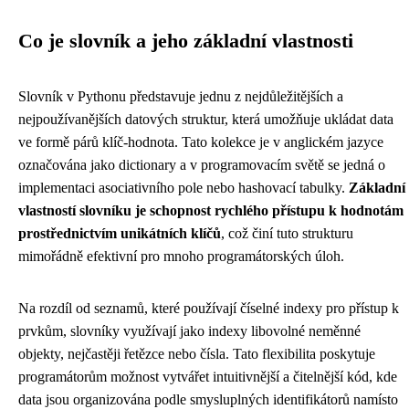
Co je slovník a jeho základní vlastnosti
Slovník v Pythonu představuje jednu z nejdůležitějších a
nejpoužívanějších datových struktur, která umožňuje ukládat data
ve formě párů klíč-hodnota. Tato kolekce je v anglickém jazyce
označována jako dictionary a v programovacím světě se jedná o
implementaci asociativního pole nebo hashovací tabulky.
Základní
vlastností slovníku je schopnost rychlého přístupu k hodnotám
prostřednictvím unikátních klíčů
, což činí tuto strukturu
mimořádně efektivní pro mnoho programátorských úloh.
Na rozdíl od seznamů, které používají číselné indexy pro přístup k
prvkům, slovníky využívají jako indexy libovolné neměnné
objekty, nejčastěji řetězce nebo čísla. Tato flexibilita poskytuje
programátorům možnost vytvářet intuitivnější a čitelnější kód, kde
data jsou organizována podle smysluplných identifikátorů namísto