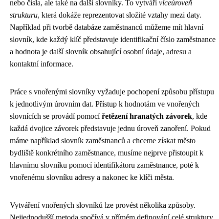
nebo čísla, ale také na další slovníky. To vytváří
víceúroveň
strukturu
, která dokáže reprezentovat složité vztahy mezi daty.
Například při tvorbě databáze zaměstnanců můžeme mít hlavní
slovník, kde každý klíč představuje identifikační číslo zaměstnance
a hodnota je další slovník obsahující osobní údaje, adresu a
kontaktní informace.
Práce s vnořenými slovníky vyžaduje pochopení způsobu přístupu
k jednotlivým úrovním dat. Přístup k hodnotám ve vnořených
slovnících se provádí pomocí
řetězení hranatých závorek
, kde
každá dvojice závorek představuje jednu úroveň zanoření. Pokud
máme například slovník zaměstnanců a chceme získat město
bydliště konkrétního zaměstnance, musíme nejprve přistoupit k
hlavnímu slovníku pomocí identifikátoru zaměstnance, poté k
vnořenému slovníku adresy a nakonec ke klíči města.
Vytváření vnořených slovníků lze provést několika způsoby.
Nejjednodušší metoda spočívá v přímém definování celé struktury