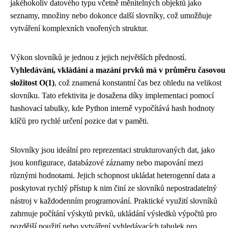
jakéhokoliv datového typu včetně měnitelných objektů jako
seznamy, množiny nebo dokonce další slovníky, což umožňuje
vytváření komplexních vnořených struktur.
Výkon slovníků je jednou z jejich největších předností.
Vyhledávání, vkládání a mazání prvků má v průměru časovou
složitost O(1)
, což znamená konstantní čas bez ohledu na velikost
slovníku. Tato efektivita je dosažena díky implementaci pomocí
hashovací tabulky, kde Python interně vypočítává hash hodnoty
klíčů pro rychlé určení pozice dat v paměti.
Slovníky jsou ideální pro reprezentaci strukturovaných dat, jako
jsou konfigurace, databázové záznamy nebo mapování mezi
různými hodnotami. Jejich schopnost ukládat heterogenní data a
poskytovat rychlý přístup k nim činí ze slovníků nepostradatelný
nástroj v každodenním programování. Praktické využití slovníků
zahrnuje počítání výskytů prvků, ukládání výsledků výpočtů pro
pozdější použití nebo vytváření vyhledávacích tabulek pro