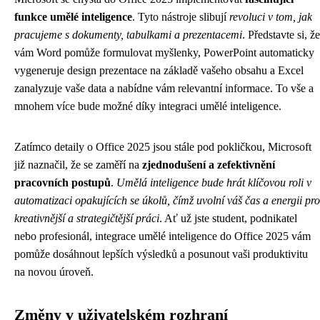
funkce umělé inteligence
. Tyto nástroje slibují
revoluci v tom, jak
pracujeme s dokumenty, tabulkami a prezentacemi
. Představte si, že
vám Word pomůže formulovat myšlenky, PowerPoint automaticky
vygeneruje design prezentace na základě vašeho obsahu a Excel
zanalyzuje vaše data a nabídne vám relevantní informace. To vše a
mnohem více bude možné díky integraci umělé inteligence.
Zatímco detaily o Office 2025 jsou stále pod pokličkou, Microsoft
již naznačil, že se zaměří na
zjednodušení a zefektivnění
pracovních postupů
.
Umělá inteligence bude hrát klíčovou roli v
automatizaci opakujících se úkolů, čímž uvolní váš čas a energii pro
kreativnější a strategičtější práci
. Ať už jste student, podnikatel
nebo profesionál, integrace umělé inteligence do Office 2025 vám
pomůže dosáhnout lepších výsledků a posunout vaši produktivitu
na novou úroveň.
Změny v uživatelském rozhraní