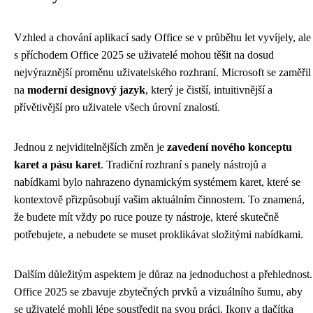
Vzhled a chování aplikací sady Office se v průběhu let vyvíjely, ale
s příchodem Office 2025 se uživatelé mohou těšit na dosud
nejvýraznější proměnu uživatelského rozhraní. Microsoft se zaměřil
na
moderní designový jazyk
, který je čistší, intuitivnější a
přívětivější pro uživatele všech úrovní znalostí.
Jednou z nejviditelnějších změn je
zavedení nového konceptu
karet a pásu karet
. Tradiční rozhraní s panely nástrojů a
nabídkami bylo nahrazeno dynamickým systémem karet, které se
kontextově přizpůsobují vašim aktuálním činnostem. To znamená,
že budete mít vždy po ruce pouze ty nástroje, které skutečně
potřebujete, a nebudete se muset proklikávat složitými nabídkami.
Dalším důležitým aspektem je důraz na jednoduchost a přehlednost.
Office 2025 se zbavuje zbytečných prvků a vizuálního šumu, aby
se uživatelé mohli lépe soustředit na svou práci. Ikony a tlačítka