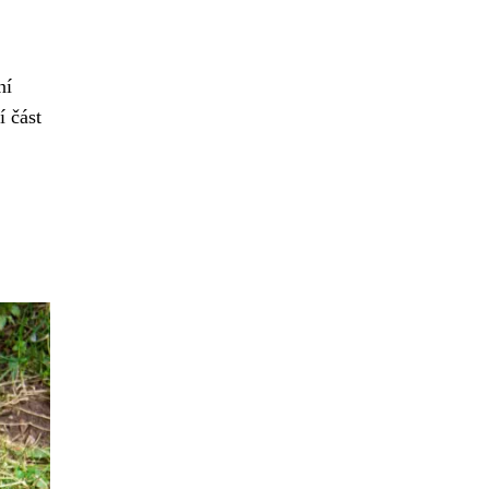
ní
í část