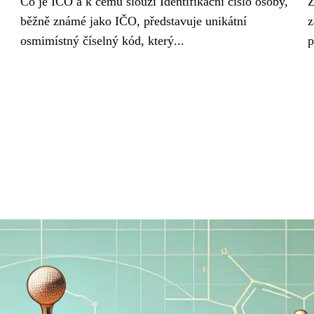
Co je IČO a k čemu slouží Identifikační číslo osoby,
Z
běžně známé jako IČO, představuje unikátní
z
osmimístný číselný kód, který...
p