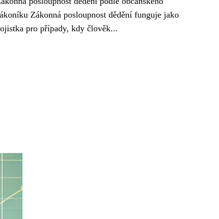
ákonná posloupnost dědění podle občanského
ákoníku Zákonná posloupnost dědění funguje jako
ojistka pro případy, kdy člověk...