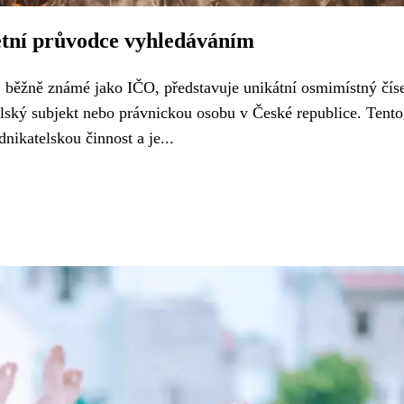
etní průvodce vyhledáváním
y, běžně známé jako IČO, představuje unikátní osmimístný čís
elský subjekt nebo právnickou osobu v České republice. Tento
nikatelskou činnost a je...