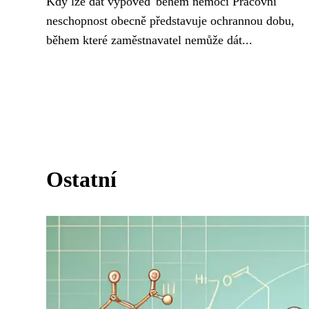
Kdy lze dát výpověď během nemoci Pracovní
neschopnost obecně představuje ochrannou dobu,
během které zaměstnavatel nemůže dát...
Ostatní