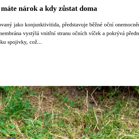
 máte nárok a kdy zůstat doma
ovaný jako konjunktivitida, představuje běžné oční onemocně
membrána vystýlá vnitřní stranu očních víček a pokrývá předn
ku spojivky, což...