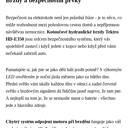
Brzdy a bezpečnostní prvky
Bezpečnost na elektrokole není jen prázdná fráze - je to něco, co
může rozhodnout mezi pohodovou cestou domů a nepříjemnou
návštěvou nemocnice.
Kotoučové hydraulické brzdy Tektro
HD-E350
jsou srdcem bezpečnostního systému, který vás
spolehlivě zastaví i když jedete z kopce nebo když před vámi
nečekaně zabrzdí auto.
Pamatujete si, jak jste se jako děti báli jezdit potmě? S
výkonným
LED osvětlením
je noční jízda městem jako za bílého dne.
Přední světlo vám ukáže každou díru v silnici a zadní červené
světlo s brzdovým signálem dá řidičům jasně najevo, že tam jste.
A nejlepší na tom je, že se nemusíte starat o baterie - všechno
jede z hlavního zdroje.
Chytrý systém odpojení motoru při brzdění
funguje jako váš