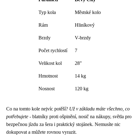
Typ kola
Městské kolo
Rám
Hliníkový
Brzdy
V-brzdy
Počet rychlostí
7
Velikost kol
28"
Hmotnost
14 kg
Nosnost
120 kg
Co na tomto kole nejvíc potěší?
Už v základu máte všechno, co
potřebujete
- blatníky proti ošpinění, nosič na nákupy, světla pro
bezpečnou jízdu za šera i praktický stojánek. Nemusíte nic
dokupovat a můžete rovnou vyrazit.