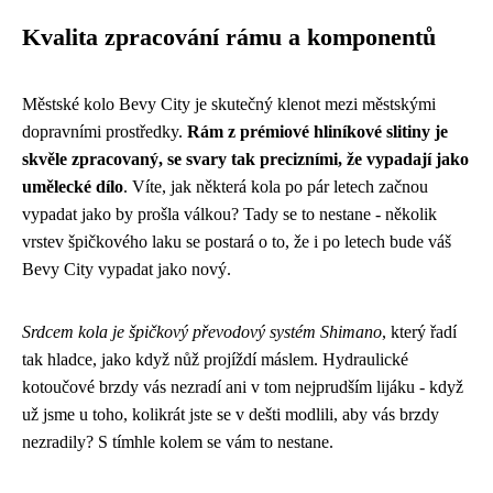
Kvalita zpracování rámu a komponentů
Městské kolo Bevy City je skutečný klenot mezi městskými
dopravními prostředky.
Rám z prémiové hliníkové slitiny je
skvěle zpracovaný, se svary tak precizními, že vypadají jako
umělecké dílo
. Víte, jak některá kola po pár letech začnou
vypadat jako by prošla válkou? Tady se to nestane - několik
vrstev špičkového laku se postará o to, že i po letech bude váš
Bevy City vypadat jako nový.
Srdcem kola je špičkový převodový systém Shimano
, který řadí
tak hladce, jako když nůž projíždí máslem. Hydraulické
kotoučové brzdy vás nezradí ani v tom nejprudším lijáku - když
už jsme u toho, kolikrát jste se v dešti modlili, aby vás brzdy
nezradily? S tímhle kolem se vám to nestane.