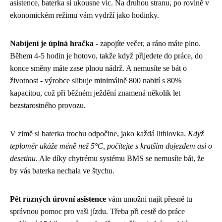
asistence, baterka si ukousne víc. Na druhou stranu, po rovině v
ekonomickém režimu vám vydrží jako hodinky.
Nabíjení je úplná hračka
- zapojíte večer, a ráno máte plno.
Během 4-5 hodin je hotovo, takže když přijedete do práce, do
konce směny máte zase plnou nádrž. A nemusíte se bát o
životnost - výrobce slibuje minimálně 800 nabití s 80%
kapacitou, což při běžném ježdění znamená několik let
bezstarostného provozu.
V zimě si baterka trochu odpočine, jako každá lithiovka.
Když
teploměr ukáže méně než 5°C, počítejte s kratším dojezdem asi o
desetinu
. Ale díky chytrému systému BMS se nemusíte bát, že
by vás baterka nechala ve štychu.
Pět různých úrovní asistence
vám umožní najít přesně tu
správnou pomoc pro vaši jízdu. Třeba při cestě do práce