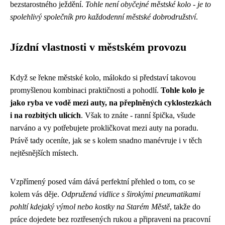
bezstarostného ježdění.
Tohle není obyčejné městské kolo - je to
spolehlivý společník pro každodenní městské dobrodružství
.
Jízdní vlastnosti v městském provozu
Když se řekne městské kolo, málokdo si představí takovou
promyšlenou kombinaci praktičnosti a pohodlí.
Tohle kolo je
jako ryba ve vodě mezi auty, na přeplněných cyklostezkách
i na rozbitých ulicích
. Však to znáte - ranní špička, všude
narváno a vy potřebujete prokličkovat mezi auty na poradu.
Právě tady oceníte, jak se s kolem snadno manévruje i v těch
nejtěsnějších místech.
Vzpřímený posed vám dává perfektní přehled o tom, co se
kolem vás děje.
Odpružená vidlice s širokými pneumatikami
pohltí kdejaký výmol nebo kostky na Starém Městě
, takže do
práce dojedete bez roztřesených rukou a připraveni na pracovní