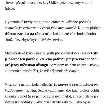
slovo - přesně to oceníte, když kličkujete mezi auty v ranní
špičce.
Hydraulické brzdy fungují spolehlivě za každého počasí a
nemusíte je seřizovat tak často jako mechanické
. K tomu přidejte
tříletou záruku na rám
a máte kolo, které vám bude dlouho
sloužit bez zbytečných návštěv servisu.
Máte městské kolo a nevíte, jestli jste zvolili dobře?
Bevy City
je přesně ten parťák, kterého potřebujete pro každodenní
průjezdy městskou džunglí
. Sám jsem na něm najezdil stovky
kilometrů a musím říct, že mě příjemně překvapilo.
Víte, co je na tom kole nejlepší?
Ta naprostá bezstarostnost při
každodenním ježdění
. Sedíte vzpřímeně jako král, vidlice pohltí
kdejaký výmol (a že jich po zimě není málo), a řazení šlape jak
švýcarské hodinky. Když prší? Brzdy zaberou, jako by se