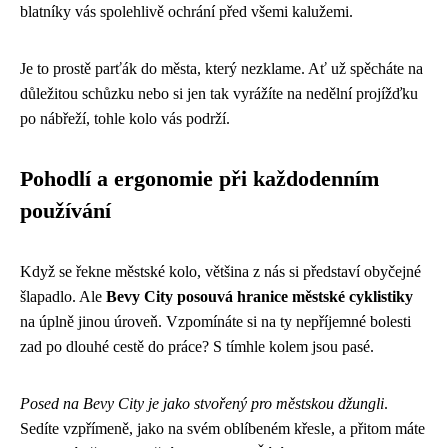
blatníky vás spolehlivě ochrání před všemi kalužemi.
Je to prostě parťák do města, který nezklame. Ať už spěcháte na
důležitou schůzku nebo si jen tak vyrážíte na nedělní projížďku
po nábřeží, tohle kolo vás podrží.
Pohodlí a ergonomie při každodenním
používání
Když se řekne městské kolo, většina z nás si představí obyčejné
šlapadlo. Ale
Bevy City posouvá hranice městské cyklistiky
na úplně jinou úroveň. Vzpomínáte si na ty nepříjemné bolesti
zad po dlouhé cestě do práce? S tímhle kolem jsou pasé.
Posed na Bevy City je jako stvořený pro městskou džungli
.
Sedíte vzpřímeně, jako na svém oblíbeném křesle, a přitom máte