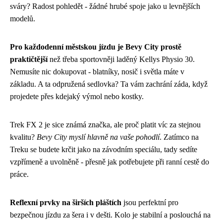
sváry? Radost pohledět - žádné hrubé spoje jako u levnějších
modelů.
Pro každodenní městskou jízdu je Bevy City prostě
praktičtější
než třeba sportovněji laděný Kellys Physio 30.
Nemusíte nic dokupovat - blatníky, nosič i světla máte v
základu. A ta odpružená sedlovka? Ta vám zachrání záda, když
projedete přes kdejaký výmol nebo kostky.
Trek FX 2 je sice známá značka, ale proč platit víc za stejnou
kvalitu?
Bevy City myslí hlavně na vaše pohodlí
. Zatímco na
Treku se budete krčit jako na závodním speciálu, tady sedíte
vzpřímeně a uvolněně - přesně jak potřebujete při ranní cestě do
práce.
Reflexní prvky na širších pláštích
jsou perfektní pro
bezpečnou jízdu za šera i v dešti. Kolo je stabilní a poslouchá na