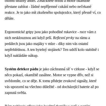
osobní strážný anděl. Zmáčknete brzdu a motor okamžitě
přestane zabírat - žádné nepříjemné cukání nebo nečekané
reakce. Je to jako mít zkušeného spolujezdce, který přesně ví, co
děláte.
Ergonomické gripy jsou jako pohodlné rukavice - ruce vám z
nich nesklouznou ani když prší.
Reflexní prvky
na rámu a
pedálech jsou jako majáky v mlze - díky nim vás ostatní
nepřehlédnou. A ten bytelný stojánek? Ten udrží kolo stabilně i
když nakládáte nákup.
Systém detekce pádu
je jako záchranná síť v cirkuse - když se
něco pokazí, okamžitě zasáhne. Motor se vypne dřív, než si
uvědomíte, co se děje. K tomu přidejte zvukové signály, které
vás upozorní na všechno důležité - od docházející baterie až po
zapnutá světla.