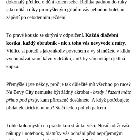
dokonalý přehled o dění kolem sebe. Řídítka padnou do ruky
jako ulitá a díky promyšleným gripům vás nebudou bolet ani
zápěstí po celodenním ježdění.
To pravé kouzlo se skrývá v odpružení.
Každá dlažební
kostka, každý obrubník - nic z toho vás nevyvede z míry
.
Vidlice si poradí s jakýmkoliv povrchem a vy si můžete v klidu
vychutnávat ranní kávu v držáku, aniž by vám ukápla jediná
kapka.
Přemýšleli jste někdy, proč je tak důležité mít všechno po ruce?
Na Bevy City nemusíte být žádný akrobat -
brzdy i řazení máte
přímo pod prsty
, kam přirozeně dosáhnete. A když potřebujete
přidat elektrický pohon? Stačí jeden pohyb palcem.
Tohle kolo myslí i na praktickou stránku věci. Nosič udrží vaše
nákupy i notebook, blatníky vás ochrání před nepříjemným