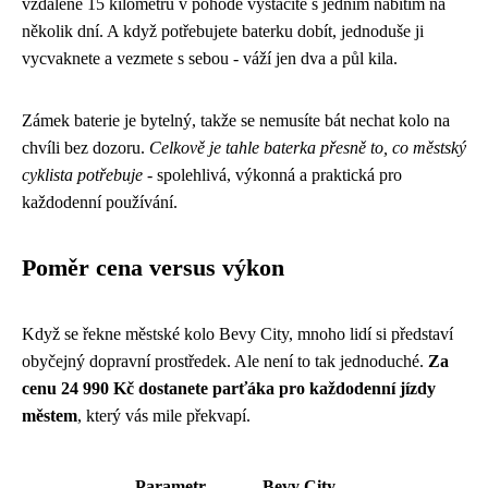
vzdálené 15 kilometrů v pohodě vystačíte s jedním nabitím na
několik dní. A když potřebujete baterku dobít, jednoduše ji
vycvaknete a vezmete s sebou - váží jen dva a půl kila.
Zámek baterie je bytelný, takže se nemusíte bát nechat kolo na
chvíli bez dozoru.
Celkově je tahle baterka přesně to, co městský
cyklista potřebuje
- spolehlivá, výkonná a praktická pro
každodenní používání.
Poměr cena versus výkon
Když se řekne městské kolo Bevy City, mnoho lidí si představí
obyčejný dopravní prostředek. Ale není to tak jednoduché.
Za
cenu 24 990 Kč dostanete parťáka pro každodenní jízdy
městem
, který vás mile překvapí.
Parametr
Bevy City