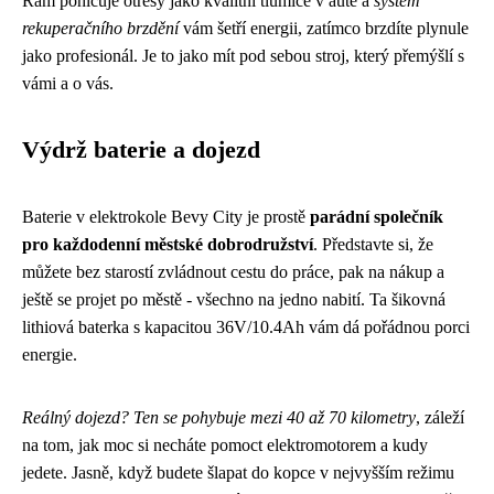
Rám pohlcuje otřesy jako kvalitní tlumiče v autě a
systém
rekuperačního brzdění
vám šetří energii, zatímco brzdíte plynule
jako profesionál. Je to jako mít pod sebou stroj, který přemýšlí s
vámi a o vás.
Výdrž baterie a dojezd
Baterie v elektrokole Bevy City je prostě
parádní společník
pro každodenní městské dobrodružství
. Představte si, že
můžete bez starostí zvládnout cestu do práce, pak na nákup a
ještě se projet po městě - všechno na jedno nabití. Ta šikovná
lithiová baterka s kapacitou 36V/10.4Ah vám dá pořádnou porci
energie.
Reálný dojezd? Ten se pohybuje mezi 40 až 70 kilometry
, záleží
na tom, jak moc si necháte pomoct elektromotorem a kudy
jedete. Jasně, když budete šlapat do kopce v nejvyšším režimu