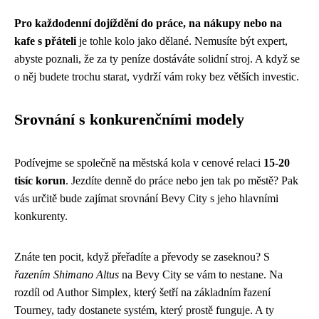
Pro každodenní dojíždění do práce, na nákupy nebo na
kafe s přáteli
je tohle kolo jako dělané. Nemusíte být expert,
abyste poznali, že za ty peníze dostáváte solidní stroj. A když se
o něj budete trochu starat, vydrží vám roky bez větších investic.
Srovnání s konkurenčními modely
Podívejme se společně na městská kola v cenové relaci
15-20
tisíc korun
. Jezdíte denně do práce nebo jen tak po městě? Pak
vás určitě bude zajímat srovnání Bevy City s jeho hlavními
konkurenty.
Znáte ten pocit, když přeřadíte a převody se zaseknou? S
řazením Shimano Altus
na Bevy City se vám to nestane. Na
rozdíl od Author Simplex, který šetří na základním řazení
Tourney, tady dostanete systém, který prostě funguje. A ty