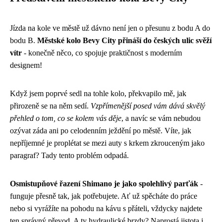
Jízda na kole ve městě už dávno není jen o přesunu z bodu A do
bodu B.
Městské kolo Bevy City přináší do českých ulic svěží
vítr
- konečně něco, co spojuje praktičnost s moderním
designem!
Když jsem poprvé sedl na tohle kolo, překvapilo mě, jak
přirozeně se na něm sedí.
Vzpřímenější posed vám dává skvělý
přehled o tom, co se kolem vás děje
, a navíc se vám nebudou
ozývat záda ani po celodenním ježdění po městě. Víte, jak
nepříjemné je proplétat se mezi auty s krkem zkrouceným jako
paragraf? Tady tento problém odpadá.
Osmistupňové řazení Shimano je jako spolehlivý parťák
-
funguje přesně tak, jak potřebujete. Ať už spěcháte do práce
nebo si vyrážíte na pohodu na kávu s přáteli, vždycky najdete
ten správný převod. A ty hydraulické brzdy? Naprostá jistota i