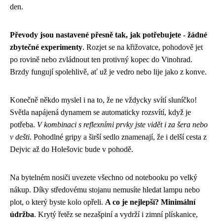
den.
Převody jsou nastavené přesně tak, jak potřebujete - žádné
zbytečné experimenty
. Rozjet se na křižovatce, pohodově jet
po rovině nebo zvládnout ten protivný kopec do Vinohrad.
Brzdy fungují spolehlivě, ať už je vedro nebo lije jako z konve.
Konečně někdo myslel i na to, že ne vždycky svítí sluníčko!
Světla napájená dynamem se automaticky rozsvítí, když je
potřeba.
V kombinaci s reflexními prvky jste vidět i za šera nebo
v dešti
. Pohodlné gripy a širší sedlo znamenají, že i delší cesta z
Dejvic až do Holešovic bude v pohodě.
Na bytelném nosiči uvezete všechno od notebooku po velký
nákup. Díky středovému stojanu nemusíte hledat lampu nebo
plot, o který byste kolo opřeli.
A co je nejlepší? Minimální
údržba
. Krytý řetěz se nezašpiní a vydrží i zimní plískanice,