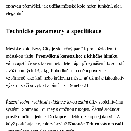
opravdu přemýšlel, jak udělat městské kolo nejen funkční, ale i
elegantní.
Technické parametry a specifikace
Městské kolo Bevy City je skutečný parťák pro každodenní
městskou jízdu.
Promyšlená konstrukce z lehkého hliníku
vám zajistí, že se s kolem nebudete trápit při vynášení do schodů
- váží pouhých 13,2 kg. Pohodlně se na něm povezete
vzpřímeně jako král nebo královna města, ať už máte jakoukoliv
výšku - stačí si vybrat z rámů 17, 19 nebo 21.
Řazení sedmi rychlostí zvládnete levou zadní
díky spolehlivému
systému Shimano Tourney s otočnou rukojetí. Žádné složitosti -
prostě otočíte a jedete. Do kopce nalehko, z kopce jako vítr. A
když potřebujete rychle zabrzdit?
Kotouče Tektro vás nezradí