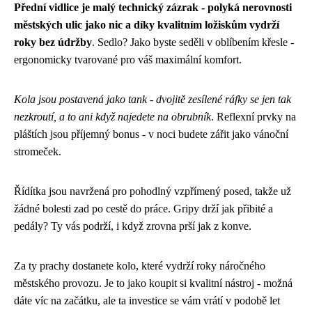
Přední vidlice je malý technický zázrak - polyká nerovnosti
městských ulic jako nic a díky kvalitním ložiskům vydrží
roky bez údržby
. Sedlo? Jako byste seděli v oblíbením křesle -
ergonomicky tvarované pro váš maximální komfort.
Kola jsou postavená jako tank - dvojitě zesílené ráfky se jen tak
nezkroutí, a to ani když najedete na obrubník
. Reflexní prvky na
pláštích jsou příjemný bonus - v noci budete zářit jako vánoční
stromeček.
Řídítka jsou navržená pro pohodlný vzpřímený posed, takže už
žádné bolesti zad po cestě do práce. Gripy drží jak přibité a
pedály? Ty vás podrží, i když zrovna prší jak z konve.
Za ty prachy dostanete kolo, které vydrží roky náročného
městského provozu. Je to jako koupit si kvalitní nástroj - možná
dáte víc na začátku, ale ta investice se vám vrátí v podobě let