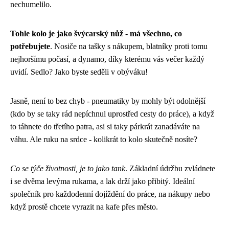
nechumelilo.
Tohle kolo je jako švýcarský nůž - má všechno, co
potřebujete
. Nosiče na tašky s nákupem, blatníky proti tomu
nejhoršímu počasí, a dynamo, díky kterému vás večer každý
uvidí. Sedlo? Jako byste seděli v obýváku!
Jasně, není to bez chyb - pneumatiky by mohly být odolnější
(kdo by se taky rád nepíchnul uprostřed cesty do práce), a když
to táhnete do třetího patra, asi si taky párkrát zanadáváte na
váhu. Ale ruku na srdce - kolikrát to kolo skutečně nosíte?
Co se týče životnosti, je to jako tank
. Základní údržbu zvládnete
i se dvěma levýma rukama, a lak drží jako přibitý. Ideální
společník pro každodenní dojíždění do práce, na nákupy nebo
když prostě chcete vyrazit na kafe přes město.