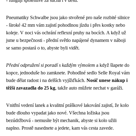
- fungují spolehlivě za sucha i v dešti.
Pneumatiky Schwalbe jsou jako stvořené pro naše rozbité silnice
- široké 42 mm vám zajistí pohodlnou jízdu i přes kostky nebo
koleje. V noci vás ochrání reflexní pruhy na bocích. A když už
jsme u bezpečnosti - přední světlo napájené dynamem v náboji
se samo postará o to, abyste byli vidět.
Přední odpružení si poradí s každým výmolem
a když šlapete do
kopce, jednoduše ho zamknete. Pohodlné sedlo Selle Royal vám
bude dělat radost i na delších vyjížďkách.
Nosič unese nákup i
těžší zavazadla do 25 kg
, takže auto můžete nechat v garáži.
Vnitřní vedení lanek a kvalitní práškové lakování zajistí, že kolo
bude dlouho vypadat jako nové. Všechna ložiska jsou
bezúdržbová - nemusíte být mechanik, abyste si kolo užili
naplno. Prostě nasednete a jedete, kam vás cesta zavede.