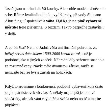
Jasně, jsou na trhu i dražší kousky. Ale tenhle model má něco do
sebe. Rám z kvalitního hliníku vydrží roky, převody Shimano
Altus fungují spolehlivě a
váha 13,8 kg je na plně vybavené
městské kolo příjemná
. S brzdami Tektro bezpečně zastavíte i
v dešti.
A co údržba? Není to žádná věda ani finanční pohroma.
Za
běžný servis dáte kolem 1500-2000 korun za rok
, což je
podobné jako u jiných značek. Náhradní díly seženete snadno a
za rozumné ceny. Navíc máte dvouletou záruku, takže se
nemusíte bát, že byste zůstali na holičkách.
Když to srovnáme s konkurencí, podobně vybavená kola často
stojí o pár tisícovek víc. Jasně, někdy mají lepší jednotlivé
součástky, ale pak vám chybí třeba světla nebo nosič a musíte
připlácet.