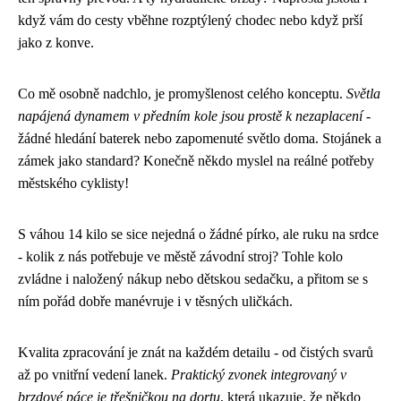
když vám do cesty vběhne rozptýlený chodec nebo když prší
jako z konve.
Co mě osobně nadchlo, je promyšlenost celého konceptu.
Světla
napájená dynamem v předním kole jsou prostě k nezaplacení
-
žádné hledání baterek nebo zapomenuté světlo doma. Stojánek a
zámek jako standard? Konečně někdo myslel na reálné potřeby
městského cyklisty!
S váhou 14 kilo se sice nejedná o žádné pírko, ale ruku na srdce
- kolik z nás potřebuje ve městě závodní stroj? Tohle kolo
zvládne i naložený nákup nebo dětskou sedačku, a přitom se s
ním pořád dobře manévruje i v těsných uličkách.
Kvalita zpracování je znát na každém detailu - od čistých svarů
až po vnitřní vedení lanek.
Praktický zvonek integrovaný v
brzdové páce je třešničkou na dortu
, která ukazuje, že někdo