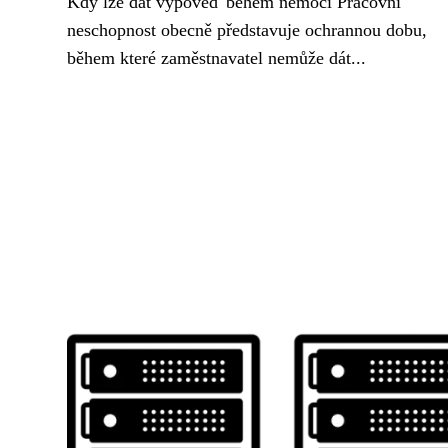
Kdy lze dát výpověď během nemoci Pracovní
neschopnost obecně představuje ochrannou dobu,
během které zaměstnavatel nemůže dát...