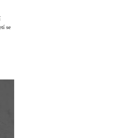
í
tí se