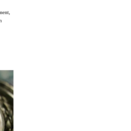
ment,
m