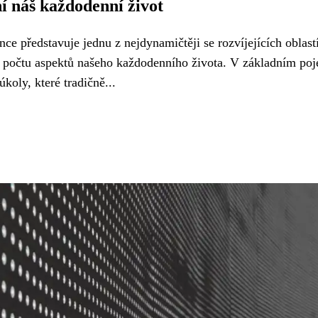
í náš každodenní život
nce představuje jednu z nejdynamičtěji se rozvíjejících oblast
o počtu aspektů našeho každodenního života. V základním poje
oly, které tradičně...