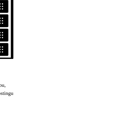
bu,
ostingu