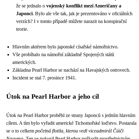
že se jednalo o
vojenský konflikt mezi Američany a
Japonci
. Bylo ale vše tak, jak je prezentováno v oficiálních
verzích? I v tomto případě můžete narazit na konspirační
teorie.
Hlavním aktérem bylo japonské císařské námořnictvo.
Vše probíhalo na námořní základně Spojených států
amerických.
Základna Pearl Harbor se nachází na Havajských ostrovech.
Incident se stal 7. prosince 1941.
Útok na Pearl Harbor a jeho cíl
Útok na Pearl Harbor proběhl ze strany Japonců s jedním hlavním
cílem. A tím bylo vyřadit americké Tichomořské loďstvo. Postarala
se o to celkem
početná flotila, kterou vedl viceadmirál Čúiči
Naguma
. Ten se pokusil Pearl Harbor poškodit prostřednictvím