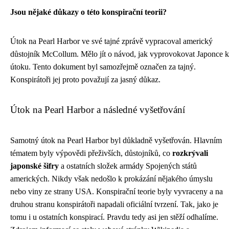
Jsou nějaké důkazy o této konspirační teorii?
Útok na Pearl Harbor ve své tajné zprávě vypracoval americký
důstojník McCollum. Mělo jít o návod, jak vyprovokovat Japonce k
útoku. Tento dokument byl samozřejmě označen za tajný.
Konspirátoři jej proto považují za jasný důkaz.
Útok na Pearl Harbor a následné vyšetřování
Samotný útok na Pearl Harbor byl důkladně vyšetřován. Hlavním
tématem byly výpovědi přeživších, důstojníků, co
rozkrývali
japonské šifry
a ostatních složek armády Spojených států
amerických. Nikdy však nedošlo k prokázání nějakého úmyslu
nebo viny ze strany USA. Konspirační teorie byly vyvraceny a na
druhou stranu konspirátoři napadali oficiální tvrzení. Tak, jako je
tomu i u ostatních konspirací. Pravdu tedy asi jen stěží odhalíme.