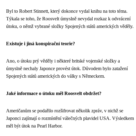
Byl to Robert Stinnett, který dokonce vydal knihu na toto téma.
Týkala se toho, že Roosvelt úmyslně nevydal rozkaz k odvrácení
útoku, o němž vybrané složky Spojených států amerických věděly.
Existuje i jiná konspirační teorie?
Ano, o útoku prý věděly i některé britské vojenské složky a
úmyslně nechaly Japonce provést útok. Důvodem bylo zatažení
Spojených států amerických do války s Německem.
Jaké informace o útoku měl Roosvelt obdržet?
Američanům se podařilo rozšifrovat několik zpráv, v nichž se
Japonci zajímají o rozmístění válečných plavidel USA. Výsledkem
měl být útok na Pearl Harbor.