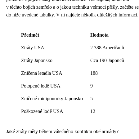
v těchto bojích zemřelo a o jakou techniku velmoci přišly, začtěte se
do níže uvedené tabulky. V ní najdete několik důležitých informací.
Předmět
Hodnota
Ztráty USA
2 388 Američanů
Ztráty Japonsko
Cca 190 Japonců
Zničená letadla USA
188
Potopené lodě USA
9
Zničené miniponorky Japonsko
5
Poškozené lodě USA
12
Jaké ztráty měly během válečného konfliktu obě armády?