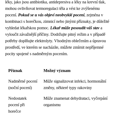
léky, jako jsou antibiotika, antidepresiva a léky na krevní tlak,
mohou ovlivňovat termoregulaci těla a vést ke zvýšenému
pocení.
Pokud se u vás objeví neobvyklé pocení
, zejména v
kombinaci s horečkou, zimnicí nebo jinými příznaky, je důležité
vyhledat lékařskou pomoc.
Lékař může posoudit váš stav
a
vyloučit závažnější příčiny. Dodržujte pitný režim a v případě
potřeby doplňujte elektrolyty. Vhodným oblečením a úpravou
prostředí, ve kterém se nacházíte, můžete zmírnit nepříjemné
pocity spojené s nadměrným pocením.
Příznak
Možný význam
Nadměrné pocení
Může signalizovat infekci, hormonální
(noční pocení)
změny, některé typy rakoviny
Nedostatek
Může znamenat dehydrataci, vyčerpání
pocení při
organismu
horečce