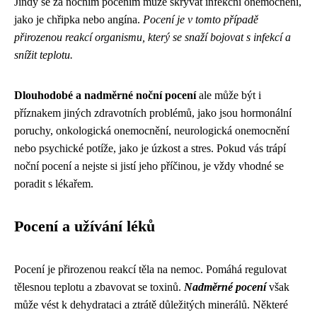
Jindy se za nočním pocením může skrývat infekční onemocnění,
jako je chřipka nebo angína.
Pocení je v tomto případě
přirozenou reakcí organismu, který se snaží bojovat s infekcí a
snížit teplotu.
Dlouhodobé a nadměrné noční pocení
ale může být i
příznakem jiných zdravotních problémů, jako jsou hormonální
poruchy, onkologická onemocnění, neurologická onemocnění
nebo psychické potíže, jako je úzkost a stres. Pokud vás trápí
noční pocení a nejste si jistí jeho příčinou, je vždy vhodné se
poradit s lékařem.
Pocení a užívání léků
Pocení je přirozenou reakcí těla na nemoc. Pomáhá regulovat
tělesnou teplotu a zbavovat se toxinů.
Nadměrné pocení
však
může vést k dehydrataci a ztrátě důležitých minerálů. Některé