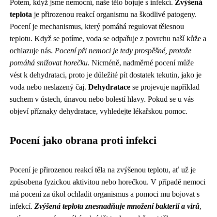
Potem, když jsme nemocní, naše tělo bojuje s infekcí.
Zvýšená
teplota
je přirozenou reakcí organismu na škodlivé patogeny.
Pocení je mechanismus, který pomáhá regulovat tělesnou
teplotu. Když se potíme, voda se odpařuje z povrchu naší kůže a
ochlazuje nás.
Pocení při nemoci je tedy prospěšné, protože
pomáhá snižovat horečku.
Nicméně, nadměrné pocení může
vést k dehydrataci, proto je důležité pít dostatek tekutin, jako je
voda nebo neslazený čaj.
Dehydratace
se projevuje například
suchem v ústech, únavou nebo bolestí hlavy. Pokud se u vás
objeví příznaky dehydratace, vyhledejte lékařskou pomoc.
Pocení jako obrana proti infekci
Pocení je přirozenou reakcí těla na zvýšenou teplotu, ať už je
způsobena fyzickou aktivitou nebo horečkou. V případě nemoci
má pocení za úkol ochladit organismus a pomoci mu bojovat s
infekcí.
Zvýšená teplota znesnadňuje množení bakterií a virů
,