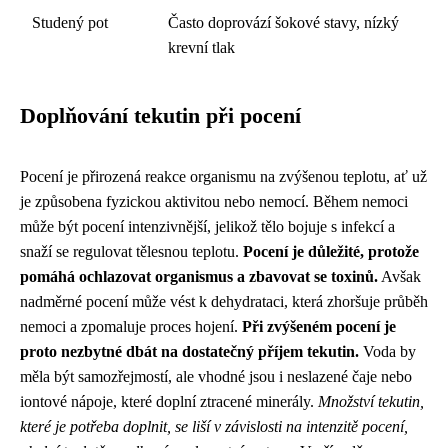
Studený pot
Často doprovází šokové stavy, nízký
krevní tlak
Doplňování tekutin při pocení
Pocení je přirozená reakce organismu na zvýšenou teplotu, ať už
je způsobena fyzickou aktivitou nebo nemocí. Během nemoci
může být pocení intenzivnější, jelikož tělo bojuje s infekcí a
snaží se regulovat tělesnou teplotu.
Pocení je důležité, protože
pomáhá ochlazovat organismus a zbavovat se toxinů.
Avšak
nadměrné pocení může vést k dehydrataci, která zhoršuje průběh
nemoci a zpomaluje proces hojení.
Při zvýšeném pocení je
proto nezbytné dbát na dostatečný příjem tekutin.
Voda by
měla být samozřejmostí, ale vhodné jsou i neslazené čaje nebo
iontové nápoje, které doplní ztracené minerály.
Množství tekutin,
které je potřeba doplnit, se liší v závislosti na intenzitě pocení,