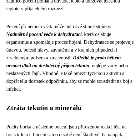
zatímco pocení pomáhá odvádět teplo a udržovat tělesnou
teplotu v přijatelném rozmezí.
Pocení při nemoci však může mít i své stinné stránky.
Nadměrné pocení vede k dehydrataci
, která oslabuje
organismus a zpomaluje proces hojení. Dehydratace se projevuje
únavou, bolestí hlavy, závratěmi a v krajních případech i
zrychleným pulsem a zmateností.
Důležité je proto během
nemoci dbát na dostatečný příjem tekutin
, nejlépe vody nebo
neslazených čajů. Vhodné je také omezit fyzickou aktivitu a
dopřát tělu dostatek odpočinku, aby se mohlo soustředit na boj s
infekcí.
Ztráta tekutin a minerálů
Pocity horka a následné pocení jsou přirozenou reakcí těla na
boj s infekcí. Pocení samo o sobě není škodlivé, ba naopak,