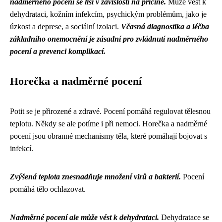
nadměrného pocení se liší v závislosti na příčině.
Může vést k
dehydrataci, kožním infekcím, psychickým problémům, jako je
úzkost a deprese, a sociální izolaci.
Včasná diagnostika a léčba
základního onemocnění je zásadní pro zvládnutí nadměrného
pocení a prevenci komplikací.
Horečka a nadměrné pocení
Potit se je přirozené a zdravé. Pocení pomáhá regulovat tělesnou
teplotu. Někdy se ale potíme i při nemoci. Horečka a nadměrné
pocení jsou obranné mechanismy těla, které pomáhají bojovat s
infekcí.
Zvýšená teplota znesnadňuje množení virů a bakterií.
Pocení
pomáhá tělo ochlazovat.
Nadměrné pocení ale může vést k dehydrataci.
Dehydratace se