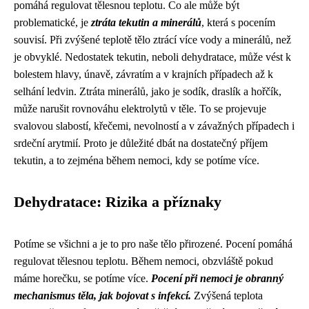
pomáhá regulovat tělesnou teplotu. Co ale může být
problematické, je
ztráta tekutin a minerálů
, která s pocením
souvisí. Při zvýšené teplotě tělo ztrácí více vody a minerálů, než
je obvyklé. Nedostatek tekutin, neboli dehydratace, může vést k
bolestem hlavy, únavě, závratím a v krajních případech až k
selhání ledvin. Ztráta minerálů, jako je sodík, draslík a hořčík,
může narušit rovnováhu elektrolytů v těle. To se projevuje
svalovou slabostí, křečemi, nevolností a v závažných případech i
srdeční arytmií. Proto je důležité dbát na dostatečný příjem
tekutin, a to zejména během nemoci, kdy se potíme více.
Dehydratace: Rizika a příznaky
Potíme se všichni a je to pro naše tělo přirozené. Pocení pomáhá
regulovat tělesnou teplotu. Během nemoci, obzvláště pokud
máme horečku, se potíme více.
Pocení při nemoci je obranný
mechanismus těla, jak bojovat s infekcí.
Zvýšená teplota