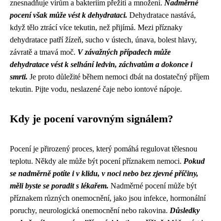
znesnadňuje virům a bakteriím přežití a množení.
Nadměrné
pocení však může vést k dehydrataci.
Dehydratace nastává,
když tělo ztrácí více tekutin, než přijímá. Mezi příznaky
dehydratace patří žízeň, sucho v ústech, únava, bolest hlavy,
závratě a tmavá moč.
V závažných případech může
dehydratace vést k selhání ledvin, záchvatům a dokonce i
smrti.
Je proto důležité během nemoci dbát na dostatečný příjem
tekutin. Pijte vodu, neslazené čaje nebo iontové nápoje.
Kdy je pocení varovným signálem?
Pocení je přirozený proces, který pomáhá regulovat tělesnou
teplotu. Někdy ale může být pocení příznakem nemoci.
Pokud
se nadměrně potíte i v klidu, v noci nebo bez zjevné příčiny,
měli byste se poradit s lékařem.
Nadměrné pocení může být
příznakem různých onemocnění, jako jsou infekce, hormonální
poruchy, neurologická onemocnění nebo rakovina.
Důsledky