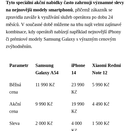
Tyto speciální akční nabídky často zahrnují významné slevy
na nejnovější modely smartphonů
, přičemž zákazník se
zpravidla zaváže k využívání služeb operátora po dobu 24
měsíců. V současné době můžeme na trhu najít velmi zajímavé
kombinace, kdy operátoři nabízejí například nejnovější iPhony
či prémiové modely Samsung Galaxy s výrazným cenovým
zvýhodněním.
Parametr
Samsung
iPhone
Xiaomi Redmi
Galaxy A54
14
Note 12
Běžná
11 990 Kč
23 990
5 990 Kč
cena
Kč
Akční
9 990 Kč
19 990
4 490 Kč
cena
Kč
Sleva
2 000 Kč
4 000
1 500 Kč
Kč