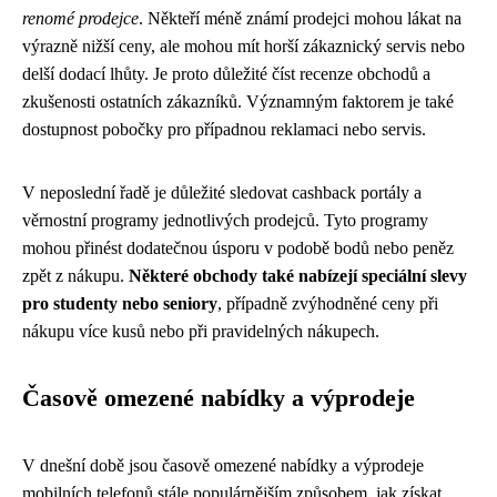
renomé prodejce
. Někteří méně známí prodejci mohou lákat na
výrazně nižší ceny, ale mohou mít horší zákaznický servis nebo
delší dodací lhůty. Je proto důležité číst recenze obchodů a
zkušenosti ostatních zákazníků. Významným faktorem je také
dostupnost pobočky pro případnou reklamaci nebo servis.
V neposlední řadě je důležité sledovat cashback portály a
věrnostní programy jednotlivých prodejců. Tyto programy
mohou přinést dodatečnou úsporu v podobě bodů nebo peněz
zpět z nákupu.
Některé obchody také nabízejí speciální slevy
pro studenty nebo seniory
, případně zvýhodněné ceny při
nákupu více kusů nebo při pravidelných nákupech.
Časově omezené nabídky a výprodeje
V dnešní době jsou časově omezené nabídky a výprodeje
mobilních telefonů stále populárnějším způsobem, jak získat