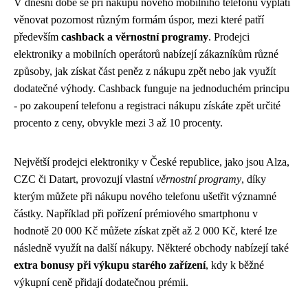
V dnešní době se při nákupu nového mobilního telefonu vyplatí
věnovat pozornost různým formám úspor, mezi které patří
především
cashback a věrnostní programy
. Prodejci
elektroniky a mobilních operátorů nabízejí zákazníkům různé
způsoby, jak získat část peněz z nákupu zpět nebo jak využít
dodatečné výhody. Cashback funguje na jednoduchém principu
- po zakoupení telefonu a registraci nákupu získáte zpět určité
procento z ceny, obvykle mezi 3 až 10 procenty.
Největší prodejci elektroniky v České republice, jako jsou Alza,
CZC či Datart, provozují vlastní
věrnostní programy
, díky
kterým můžete při nákupu nového telefonu ušetřit významné
částky. Například při pořízení prémiového smartphonu v
hodnotě 20 000 Kč můžete získat zpět až 2 000 Kč, které lze
následně využít na další nákupy. Některé obchody nabízejí také
extra bonusy při výkupu starého zařízení
, kdy k běžné
výkupní ceně přidají dodatečnou prémii.