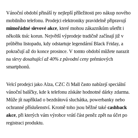
Vánoční období přináší ty nejlepší příležitosti pro nákup nového
mobilního telefonu. Prodejci elektroniky pravidelně připravují
mimořádné slevové akce
, které mohou zákazníkům ušetřit i
několik tisíc korun. Největší výprodeje tradičně začínají již v
průběhu listopadu, kdy odstartuje legendární Black Friday, a
pokračují až do konce prosince. V tomto období můžete narazit
na
slevy dosahující až 40% z původní ceny
prémiových
smartphonů.
Velcí prodejci jako Alza, CZC či Mall často nabízejí speciální
vánoční balíčky, kde k telefonu získáte hodnotné dárky zdarma.
Může jít například o bezdrátová sluchátka, powerbanky nebo
ochranné příslušenství. Kromě toho jsou běžné také
cashback
akce
, při kterých vám výrobce vrátí část peněz zpět na účet po
registraci produktu.