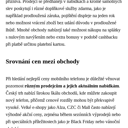
příznivá. Prodejci se předhánějí v nabídkách a kromě samotných
slev poskytují i různé doplňkové služby zdarma, jako je
například prodloužená záruka, pojištění displeje na jeden rok
nebo možnost vrácení zboží bez udání důvodu v prodloužené
lhůtě. Mnohé obchody nabízejí také možnost nákupu na splátky
s nulovým navýšením nebo extra bonusy v podobě cashbacku
při platbě určitou platební kartou.
Srovnání cen mezi obchody
Při hledání nejlepší ceny mobilního telefonu je důležité věnovat
pozornost
různým prodejcům a jejich aktuálním nabídkám
.
Český trh nabízí širokou škálu obchodů, kde můžete zakoupit
nový telefon, přičemž cenové rozdíly mohou být překvapivě
vysoké. Velké e-shopy jako Alza, CZC či Mall často nabízejí
výhodné akční ceny, zejména během sezónních výprodejů nebo
při speciálních příležitostech jako je Black Friday nebo vánoční