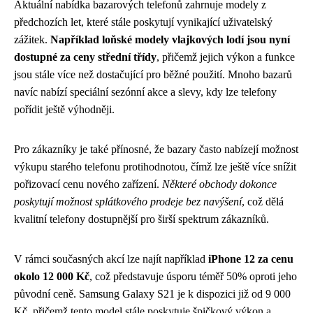
Aktuální nabídka bazarových telefonů zahrnuje modely z
předchozích let, které stále poskytují vynikající uživatelský
zážitek.
Například loňské modely vlajkových lodí jsou nyní
dostupné za ceny střední třídy
, přičemž jejich výkon a funkce
jsou stále více než dostačující pro běžné použití. Mnoho bazarů
navíc nabízí speciální sezónní akce a slevy, kdy lze telefony
pořídit ještě výhodněji.
Pro zákazníky je také přínosné, že bazary často nabízejí možnost
výkupu starého telefonu protihodnotou, čímž lze ještě více snížit
pořizovací cenu nového zařízení.
Některé obchody dokonce
poskytují možnost splátkového prodeje bez navýšení
, což dělá
kvalitní telefony dostupnější pro širší spektrum zákazníků.
V rámci současných akcí lze najít například
iPhone 12 za cenu
okolo 12 000 Kč
, což představuje úsporu téměř 50% oproti jeho
původní ceně. Samsung Galaxy S21 je k dispozici již od 9 000
Kč, přičemž tento model stále poskytuje špičkový výkon a