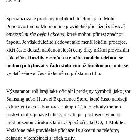
období.
Specializované prodejny mobilních telefonů jako Mobil
Pohotovost nebo Mobilonline pravidelně přicházejí s
časově
omezenými slevovými akcemi
, které mohou přinést značnou
úsporu. Je však důležité sledovat také menší lokální prodejce,
kteří často dokáží nabídnout lepší ceny díky nižším provozním
nákladům.
Rozdíly v cenách stejného modelu telefonu se
mohou pohybovat v řádu stokorun až tisícikorun
, proto se
vyplatí věnovat čas důkladnému průzkumu trhu.
Významnou roli hrají také oficiální prodejny výrobců, jako jsou
Samsung nebo Huawei Experience Store, které často nabízejí
exkluzivní akce a bonusy k nákupu. Tyto obchody mohou
poskytnout zajímavé balíčky obsahující příslušenství nebo
prodlouženou záruku zdarma. Operátoři jako O2, T-Mobile a
Vodafone také pravidelně přicházejí s akcemi na telefony,
zejména v kombinaci s jejich tarify.