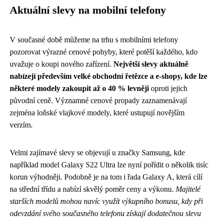
Aktuální slevy na mobilní telefony
V současné době můžeme na trhu s mobilními telefony
pozorovat výrazné cenové pohyby, které potěší každého, kdo
uvažuje o koupi nového zařízení.
Největší slevy aktuálně
nabízejí především velké obchodní řetězce a e-shopy, kde lze
některé modely zakoupit až o 40 % levněji
oproti jejich
původní ceně. Významné cenové propady zaznamenávají
zejména loňské vlajkové modely, které ustupují novějším
verzím.
Velmi zajímavé slevy se objevují u značky Samsung, kde
například model Galaxy S22 Ultra lze nyní pořídit o několik tisíc
korun výhodněji. Podobně je na tom i řada Galaxy A, která cílí
na střední třídu a nabízí skvělý poměr ceny a výkonu.
Majitelé
starších modelů mohou navíc využít výkupního bonusu, kdy při
odevzdání svého současného telefonu získají dodatečnou slevu