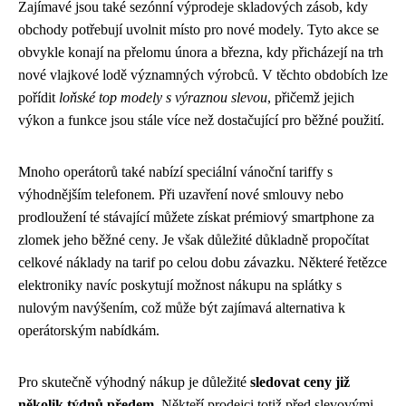
Zajímavé jsou také sezónní výprodeje skladových zásob, kdy
obchody potřebují uvolnit místo pro nové modely. Tyto akce se
obvykle konají na přelomu února a března, kdy přicházejí na trh
nové vlajkové lodě významných výrobců. V těchto obdobích lze
pořídit
loňské top modely s výraznou slevou
, přičemž jejich
výkon a funkce jsou stále více než dostačující pro běžné použití.
Mnoho operátorů také nabízí speciální vánoční tariffy s
výhodnějším telefonem. Při uzavření nové smlouvy nebo
prodloužení té stávající můžete získat prémiový smartphone za
zlomek jeho běžné ceny. Je však důležité důkladně propočítat
celkové náklady na tarif po celou dobu závazku. Některé řetězce
elektroniky navíc poskytují možnost nákupu na splátky s
nulovým navýšením, což může být zajímavá alternativa k
operátorským nabídkám.
Pro skutečně výhodný nákup je důležité
sledovat ceny již
několik týdnů předem
. Někteří prodejci totiž před slevovými