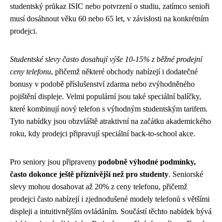
studentský průkaz ISIC nebo potvrzení o studiu, zatímco senioři
musí dosáhnout věku 60 nebo 65 let, v závislosti na konkrétním
prodejci.
Studentské slevy často dosahují výše 10-15% z běžné prodejní
ceny telefonu
, přičemž některé obchody nabízejí i dodatečné
bonusy v podobě příslušenství zdarma nebo zvýhodněného
pojištění displeje. Velmi populární jsou také speciální balíčky,
které kombinují nový telefon s výhodným studentským tarifem.
Tyto nabídky jsou obzvláště atraktivní na začátku akademického
roku, kdy prodejci připravují speciální back-to-school akce.
Pro seniory jsou připraveny
podobně výhodné podmínky,
často dokonce ještě příznivější než pro studenty
. Seniorské
slevy mohou dosahovat až 20% z ceny telefonu, přičemž
prodejci často nabízejí i zjednodušené modely telefonů s většími
displeji a intuitivnějším ovládáním. Součástí těchto nabídek bývá