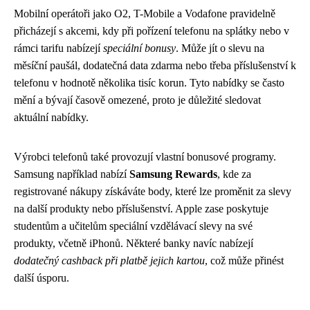
Mobilní operátoři jako O2, T-Mobile a Vodafone pravidelně
přicházejí s akcemi, kdy při pořízení telefonu na splátky nebo v
rámci tarifu nabízejí
speciální bonusy
. Může jít o slevu na
měsíční paušál, dodatečná data zdarma nebo třeba příslušenství k
telefonu v hodnotě několika tisíc korun. Tyto nabídky se často
mění a bývají časově omezené, proto je důležité sledovat
aktuální nabídky.
Výrobci telefonů také provozují vlastní bonusové programy.
Samsung například nabízí
Samsung Rewards
, kde za
registrované nákupy získáváte body, které lze proměnit za slevy
na další produkty nebo příslušenství. Apple zase poskytuje
studentům a učitelům speciální vzdělávací slevy na své
produkty, včetně iPhonů. Některé banky navíc nabízejí
dodatečný cashback při platbě jejich kartou
, což může přinést
další úsporu.