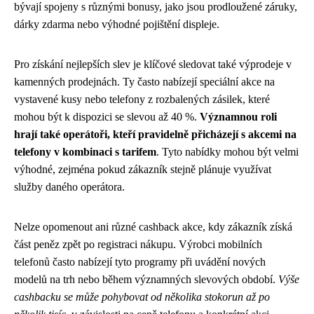
bývají spojeny s různými bonusy, jako jsou prodloužené záruky,
dárky zdarma nebo výhodné pojištění displeje.
Pro získání nejlepších slev je klíčové sledovat také výprodeje v
kamenných prodejnách. Ty často nabízejí speciální akce na
vystavené kusy nebo telefony z rozbalených zásilek, které
mohou být k dispozici se slevou až 40 %.
Významnou roli
hrají také operátoři, kteří pravidelně přicházejí s akcemi na
telefony v kombinaci s tarifem
. Tyto nabídky mohou být velmi
výhodné, zejména pokud zákazník stejně plánuje využívat
služby daného operátora.
Nelze opomenout ani různé cashback akce, kdy zákazník získá
část peněz zpět po registraci nákupu. Výrobci mobilních
telefonů často nabízejí tyto programy při uvádění nových
modelů na trh nebo během významných slevových období.
Výše
cashbacku se může pohybovat od několika stokorun až po