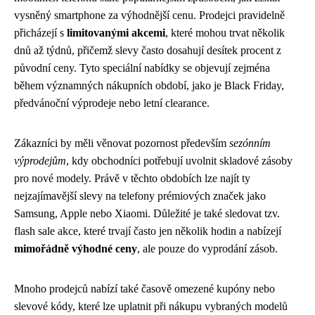
vysněný smartphone za výhodnější cenu. Prodejci pravidelně
přicházejí s
limitovanými akcemi
, které mohou trvat několik
dnů až týdnů, přičemž slevy často dosahují desítek procent z
původní ceny. Tyto speciální nabídky se objevují zejména
během významných nákupních období, jako je Black Friday,
předvánoční výprodeje nebo letní clearance.
Zákazníci by měli věnovat pozornost především
sezónním
výprodejům
, kdy obchodníci potřebují uvolnit skladové zásoby
pro nové modely. Právě v těchto obdobích lze najít ty
nejzajímavější slevy na telefony prémiových značek jako
Samsung, Apple nebo Xiaomi. Důležité je také sledovat tzv.
flash sale akce, které trvají často jen několik hodin a nabízejí
mimořádně výhodné ceny
, ale pouze do vyprodání zásob.
Mnoho prodejců nabízí také časově omezené kupóny nebo
slevové kódy, které lze uplatnit při nákupu vybraných modelů