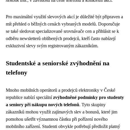
několik tisíc
, v závislosti na ceně telefonu a konkrétní akci.
Pro maximální využití slevových akcí je důležité být připraven a
mít přehled o běžných cenách vybraných modelů. Doporučuje
se také sledovat specializované srovnávače cen a přihlásit se k
odběru newsletterů oblíbených prodejců, kteří často nabízejí
exkluzivní slevy svým registrovaným zákazníkům.
Studentské a seniorské zvýhodnění na
telefony
Mnoho mobilních operátorů a prodejců elektroniky v České
republice nabízí speciální
zvýhodněné podmínky pro studenty
a seniory při nákupu nových telefonů
. Tyto skupiny
zákazníků mohou využít zajímavých slev a bonusů, které jim
pomohou ušetřit významnou částku při pořízení nového
mobilního zařízení. Studenti obvykle potřebují předložit platný