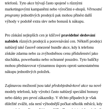
telefonů. Tyto akce bývají často spojené s různými
marketingovými kampaněmi nebo výročími e-shopů.
Věrnostní
programy
jednotlivých prodejců pak mohou přinést další
výhody v podobě extra slev nebo bonusů k nákupu.
Pro získání nejlepších cen je klíčové
pravidelné sledování
nabídek
různých prodejců a porovnávání cen. Někteří prodejci
nabízejí také časově omezené bundle akce, kdy k telefonu
získáte zdarma nebo za zvýhodněnou cenu příslušenství jako
sluchátka, powerbanku nebo ochranné pouzdro. Tyto balíčky
mohou představovat významnou úsporu oproti samostatnému
nákupu jednotlivých položek.
Zajímavou možností jsou také
předobjednávkové akce
na nové
modely telefonů, kdy výrobci často nabízejí speciální bonusy
nebo dárky pro první zákazníky. V těchto případech je však
důležité zvážit, zda není výhodnější počkat několik měsíců, kdy