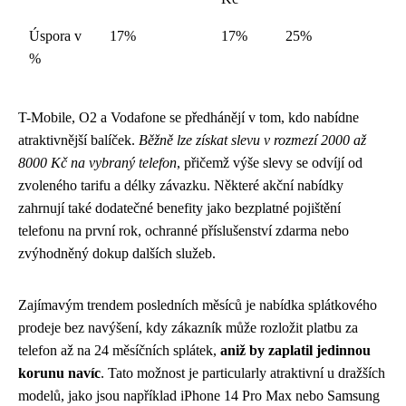
Úspora v
17%
17%
25%
%
T-Mobile, O2 a Vodafone se předhánějí v tom, kdo nabídne
atraktivnější balíček.
Běžně lze získat slevu v rozmezí 2000 až
8000 Kč na vybraný telefon
, přičemž výše slevy se odvíjí od
zvoleného tarifu a délky závazku. Některé akční nabídky
zahrnují také dodatečné benefity jako bezplatné pojištění
telefonu na první rok, ochranné příslušenství zdarma nebo
zvýhodněný dokup dalších služeb.
Zajímavým trendem posledních měsíců je nabídka splátkového
prodeje bez navýšení, kdy zákazník může rozložit platbu za
telefon až na 24 měsíčních splátek,
aniž by zaplatil jedinnou
korunu navíc
. Tato možnost je particularly atraktivní u dražších
modelů, jako jsou například iPhone 14 Pro Max nebo Samsung