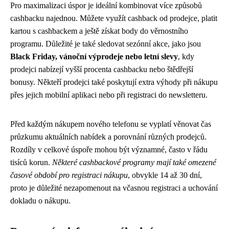
Pro maximalizaci úspor je ideální kombinovat více způsobů
cashbacku najednou. Můžete využít cashback od prodejce, platit
kartou s cashbackem a ještě získat body do věrnostního
programu. Důležité je také sledovat sezónní akce, jako jsou
Black Friday, vánoční výprodeje nebo letní slevy
, kdy
prodejci nabízejí vyšší procenta cashbacku nebo štědřejší
bonusy. Někteří prodejci také poskytují extra výhody při nákupu
přes jejich mobilní aplikaci nebo při registraci do newsletteru.
Před každým nákupem nového telefonu se vyplatí věnovat čas
průzkumu aktuálních nabídek a porovnání různých prodejců.
Rozdíly v celkové úspoře mohou být významné, často v řádu
tisíců korun.
Některé cashbackové programy mají také omezené
časové období pro registraci nákupu
, obvykle 14 až 30 dní,
proto je důležité nezapomenout na včasnou registraci a uchování
dokladu o nákupu.