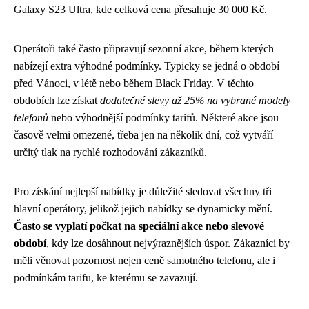
Galaxy S23 Ultra, kde celková cena přesahuje 30 000 Kč.
Operátoři také často připravují sezonní akce, během kterých
nabízejí extra výhodné podmínky. Typicky se jedná o období
před Vánoci, v létě nebo během Black Friday. V těchto
obdobích lze získat
dodatečné slevy až 25% na vybrané modely
telefonů
nebo výhodnější podmínky tarifů. Některé akce jsou
časově velmi omezené, třeba jen na několik dní, což vytváří
určitý tlak na rychlé rozhodování zákazníků.
Pro získání nejlepší nabídky je důležité sledovat všechny tři
hlavní operátory, jelikož jejich nabídky se dynamicky mění.
Často se vyplatí počkat na speciální akce nebo slevové
období
, kdy lze dosáhnout nejvýraznějších úspor. Zákazníci by
měli věnovat pozornost nejen ceně samotného telefonu, ale i
podmínkám tarifu, ke kterému se zavazují.