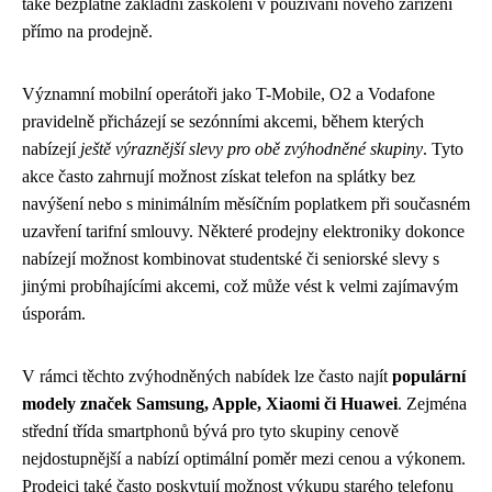
také bezplatné základní zaškolení v používání nového zařízení
přímo na prodejně.
Významní mobilní operátoři jako T-Mobile, O2 a Vodafone
pravidelně přicházejí se sezónními akcemi, během kterých
nabízejí
ještě výraznější slevy pro obě zvýhodněné skupiny
. Tyto
akce často zahrnují možnost získat telefon na splátky bez
navýšení nebo s minimálním měsíčním poplatkem při současném
uzavření tarifní smlouvy. Některé prodejny elektroniky dokonce
nabízejí možnost kombinovat studentské či seniorské slevy s
jinými probíhajícími akcemi, což může vést k velmi zajímavým
úsporám.
V rámci těchto zvýhodněných nabídek lze často najít
populární
modely značek Samsung, Apple, Xiaomi či Huawei
. Zejména
střední třída smartphonů bývá pro tyto skupiny cenově
nejdostupnější a nabízí optimální poměr mezi cenou a výkonem.
Prodejci také často poskytují možnost výkupu starého telefonu