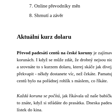
Online převodníky měn
Shrnutí a závěr
Aktuální kurz dolaru
Převod padesáti centů na české koruny
je zajímav
korunách. I když se může zdát, že drobný nejsou nic
a srovnáte to s kurzem dolaru, kterej skáče jak dive
překvapit - někdy dostanete víc, než čekáte. Pamatuj
centů bylo na pořádnej rohlík s máslem, co říkáte.
Každá koruna se počítá
, jak říkávala už naše babič
to znáte, když si střádáte do prasátka. Dneska pade
lístek do kina.