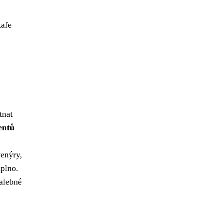
kafe
tnat
entů
enýry,
aplno.
malebné