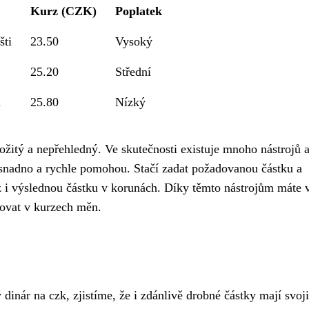
Kurz (CZK)
Poplatek
šti
23.50
Vysoký
25.20
Střední
a
25.80
Nízký
žitý a nepřehledný. Ve skutečnosti existuje mnoho nástrojů 
 snadno a rychle pomohou. Stačí zadat požadovanou částku a
 i výslednou částku v korunách. Díky těmto nástrojům máte 
tovat v kurzech měn.
inár na czk, zjistíme, že i zdánlivě drobné částky mají svoji