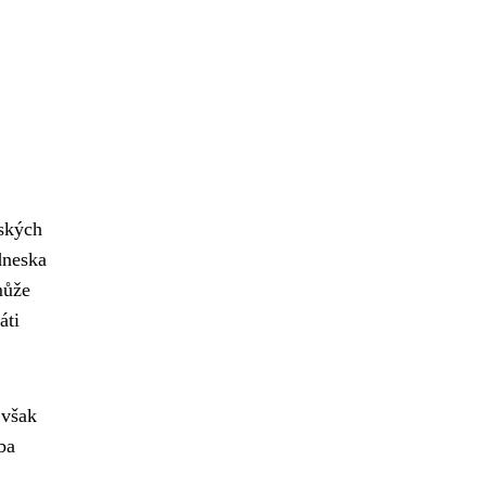
ských
dneska
může
áti
 však
ba