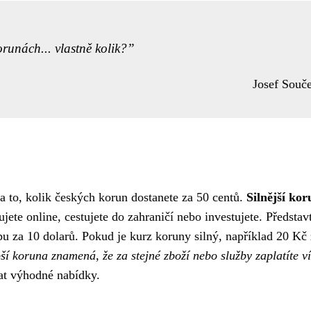
orunách... vlastně kolik?
Josef Souč
 to, kolik českých korun dostanete za 50 centů.
Silnější ko
ete online, cestujete do zahraničí nebo investujete. Představt
pu za 10 dolarů. Pokud je kurz koruny silný, například 20 Kč
ší koruna znamená, že za stejné zboží nebo služby zaplatíte v
dat výhodné nabídky.