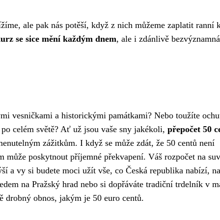
ížíme, ale pak nás potěší, když z nich můžeme zaplatit ranní 
urz se sice mění každým dnem
, ale i zdánlivě bezvýznamná
ými vesničkami a historickými památkami? Nebo toužíte ochu
é po celém světě? Ať už jsou vaše sny jakékoli,
přepočet 50 c
enutelným zážitkům. I když se může zdát, že 50 centů není
 může poskytnout příjemné překvapení. Váš rozpočet na suv
í a vy si budete moci užít vše, co Česká republika nabízí, n
hledem na Pražský hrad nebo si dopřáváte tradiční trdelník v 
ě drobný obnos, jakým je 50 euro centů.