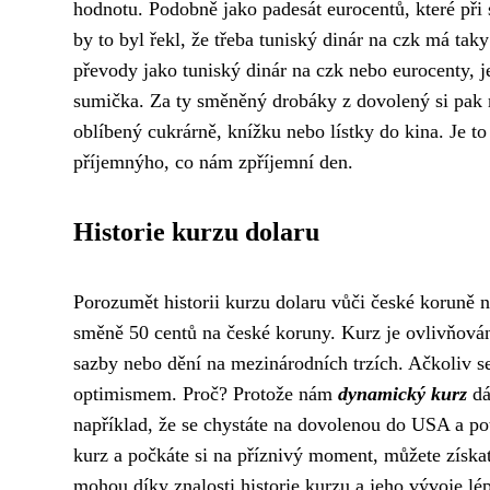
hodnotu. Podobně jako padesát eurocentů, které p
by to byl řekl, že třeba tuniský dinár na czk má tak
převody jako tuniský dinár na czk nebo eurocenty, j
sumička. Za ty směněný drobáky z dovolený si pak 
oblíbený cukrárně, knížku nebo lístky do kina. Je to
příjemnýho, co nám zpříjemní den.
Historie kurzu dolaru
Porozumět historii kurzu dolaru vůči české koruně 
směně 50 centů na české koruny. Kurz je ovlivňová
sazby nebo dění na mezinárodních trzích. Ačkoliv s
optimismem. Proč? Protože nám
dynamický kurz
dá
například, že se chystáte na dovolenou do USA a po
kurz a počkáte si na příznivý moment, můžete získat
mohou díky znalosti historie kurzu a jeho vývoje lé