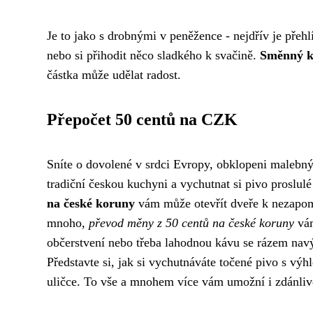
Je to jako s drobnými v peněžence - nejdřív je přehl
nebo si přihodit něco sladkého k svačině.
Směnný k
částka může udělat radost.
Přepočet 50 centů na CZK
Sníte o dovolené v srdci Evropy, obklopeni malebn
tradiční českou kuchyni a vychutnat si pivo proslul
na české koruny
vám může otevřít dveře k nezapom
mnoho,
převod měny z 50 centů na české koruny
vám
občerstvení nebo třeba lahodnou kávu se rázem navýš
Představte si, jak si vychutnáváte točené pivo s vý
uličce. To vše a mnohem více vám umožní i zdánliv