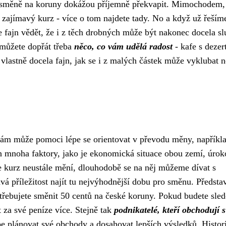
ři směně na koruny dokážou příjemně překvapit. Mimochodem,
y zajímavý kurz -
více o tom najdete tady
. No a když už řeším
e fajn vědět, že i z těch drobných může být nakonec docela sl
můžete dopřát třeba
něco, co vám udělá radost
- kafe s deze
 vlastně docela fajn, jak se i z malých částek může vyklubat 
nám může pomoci lépe se orientovat v převodu měny, napříkla
n mnoha faktory, jako je ekonomická situace obou zemí, úrok
e kurz neustále mění, dlouhodobě se na něj můžeme dívat s
vá příležitost najít tu nejvýhodnější dobu pro směnu. Představ
třebujete směnit 50 centů na české koruny. Pokud budete sled
 za své peníze více. Stejně tak
podnikatelé, kteří obchodují
pe plánovat své obchody a dosahovat lepších výsledků. Histor