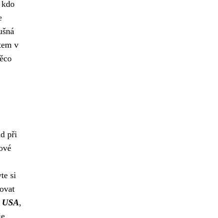
 kdo
e
ušná
rtem v
něco
d při
ové
te si
ovat
 s USA
,
ie