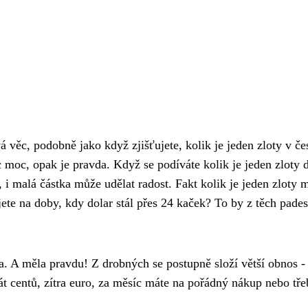
á věc, podobně jako když zjišťujete,
kolik je jeden zloty
v če
 moc, opak je pravda. Když se podíváte kolik je jeden zloty 
j, i malá částka může udělat radost. Fakt kolik je jeden zloty 
ete na doby, kdy dolar stál přes 24 kaček? To by z těch pades
ka. A měla pravdu! Z drobných se postupně složí větší obnos -
sát centů, zítra euro, za měsíc máte na pořádný nákup nebo tře