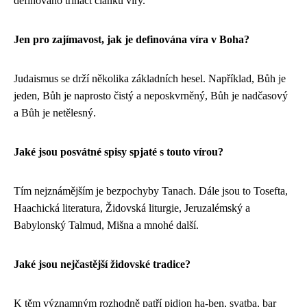
definováno třináct článků víry.
Jen pro zajímavost, jak je definována víra v Boha?
Judaismus se drží několika základních hesel. Například, Bůh je
jeden, Bůh je naprosto čistý a neposkvrněný, Bůh je nadčasový
a Bůh je netělesný.
Jaké jsou posvátné spisy spjaté s touto vírou?
Tím nejznámějším je bezpochyby Tanach. Dále jsou to Tosefta,
Haachická literatura, Židovská liturgie, Jeruzalémský a
Babylonský Talmud, Mišna a mnohé další.
Jaké jsou nejčastější židovské tradice?
K těm významným rozhodně patří pidjon ha-ben, svatba, bar