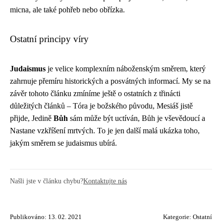
micna, ale také pohřeb nebo obřízka.
Ostatní principy víry
Judaismus
je velice komplexním náboženským směrem, který
zahrnuje přemíru historických a posvátných informací. My se na
závěr tohoto článku zmíníme ještě o ostatních z třinácti
důležitých článků – Tóra je božského původu, Mesiáš jistě
přijde, Jedině
Bůh
sám může být uctíván, Bůh je vševědoucí a
Nastane vzkříšení mrtvých. To je jen další malá ukázka toho,
jakým směrem se judaismus ubírá.
Našli jste v článku chybu?
Kontaktujte nás
Publikováno: 13. 02. 2021
Kategorie:
Ostatní