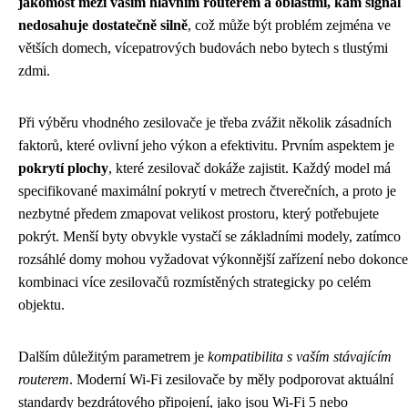
jakomost mezi vaším hlavním routerem a oblastmi, kam signál
nedosahuje dostatečně silně
, což může být problém zejména ve
větších domech, vícepatrových budovách nebo bytech s tlustými
zdmi.
Při výběru vhodného zesilovače je třeba zvážit několik zásadních
faktorů, které ovlivní jeho výkon a efektivitu. Prvním aspektem je
pokrytí plochy
, které zesilovač dokáže zajistit. Každý model má
specifikované maximální pokrytí v metrech čtverečních, a proto je
nezbytné předem zmapovat velikost prostoru, který potřebujete
pokrýt. Menší byty obvykle vystačí se základními modely, zatímco
rozsáhlé domy mohou vyžadovat výkonnější zařízení nebo dokonce
kombinaci více zesilovačů rozmístěných strategicky po celém
objektu.
Dalším důležitým parametrem je
kompatibilita s vaším stávajícím
routerem
. Moderní Wi-Fi zesilovače by měly podporovat aktuální
standardy bezdrátového připojení, jako jsou Wi-Fi 5 nebo