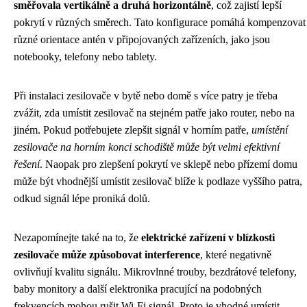
směřovala vertikálně a druhá horizontálně
, což zajistí lepší
pokrytí v různých směrech. Tato konfigurace pomáhá kompenzovat
různé orientace antén v připojovaných zařízeních, jako jsou
notebooky, telefony nebo tablety.
Při instalaci zesilovače v bytě nebo domě s více patry je třeba
zvážit, zda umístit zesilovač na stejném patře jako router, nebo na
jiném. Pokud potřebujete zlepšit signál v horním patře,
umístění
zesilovače na horním konci schodiště může být velmi efektivní
řešení
. Naopak pro zlepšení pokrytí ve sklepě nebo přízemí domu
může být vhodnější umístit zesilovač blíže k podlaze vyššího patra,
odkud signál lépe proniká dolů.
Nezapomínejte také na to, že
elektrické zařízení v blízkosti
zesilovače může způsobovat interference
, které negativně
ovlivňují kvalitu signálu. Mikrovlnné trouby, bezdrátové telefony,
baby monitory a další elektronika pracující na podobných
frekvencích mohou rušit Wi-Fi signál. Proto je vhodné umístit