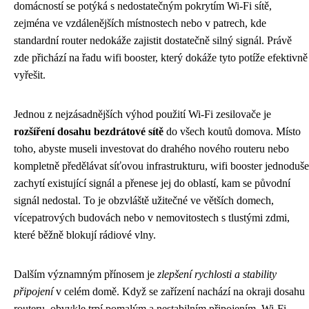
domácností se potýká s nedostatečným pokrytím Wi-Fi sítě,
zejména ve vzdálenějších místnostech nebo v patrech, kde
standardní router nedokáže zajistit dostatečně silný signál. Právě
zde přichází na řadu wifi booster, který dokáže tyto potíže efektivně
vyřešit.
Jednou z nejzásadnějších výhod použití Wi-Fi zesilovače je
rozšíření dosahu bezdrátové sítě
do všech koutů domova. Místo
toho, abyste museli investovat do drahého nového routeru nebo
kompletně předělávat síťovou infrastrukturu, wifi booster jednoduše
zachytí existující signál a přenese jej do oblastí, kam se původní
signál nedostal. To je obzvláště užitečné ve větších domech,
vícepatrových budovách nebo v nemovitostech s tlustými zdmi,
které běžně blokují rádiové vlny.
Dalším významným přínosem je
zlepšení rychlosti a stability
připojení
v celém domě. Když se zařízení nachází na okraji dosahu
routeru, obvykle trpí pomalým a nestabilním připojením. Wi-Fi