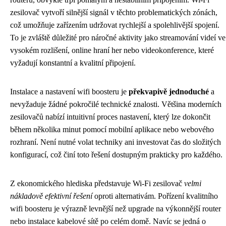
zesilovač vytvoří silnější signál v těchto problematických zónách,
což umožňuje zařízením udržovat rychlejší a spolehlivější spojení.
To je zvláště důležité pro náročné aktivity jako streamování videí ve
vysokém rozlišení, online hraní her nebo videokonference, které
vyžadují konstantní a kvalitní připojení.
Instalace a nastavení wifi boosteru je
překvapivě jednoduché
a
nevyžaduje žádné pokročilé technické znalosti. Většina moderních
zesilovačů nabízí intuitivní proces nastavení, který lze dokončit
během několika minut pomocí mobilní aplikace nebo webového
rozhraní. Není nutné volat techniky ani investovat čas do složitých
konfigurací, což činí toto řešení dostupným prakticky pro každého.
Z ekonomického hlediska představuje Wi-Fi zesilovač
velmi
nákladově efektivní řešení
oproti alternativám. Pořízení kvalitního
wifi boosteru je výrazně levnější než upgrade na výkonnější router
nebo instalace kabelové sítě po celém domě. Navíc se jedná o