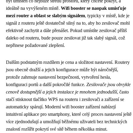
být umístěn co nejblíže středu prostoru, který chcete pokrýt, a
ideálně na vyvýšeném místě.
Wifi booster se naopak umisťuje
mezi router a oblast se slabým signálem
, typicky v místě, kde je
signál z routeru ještě dostatečně silný na to, aby ho zesilovač mohl
efektivně zachytit a dále přenášet. Pokud umístíte zesilovač příliš
daleko od routeru, bude pouze zesilovat již tak slabý signál, což
nepřinese požadované zlepšení.
Dalším podstatným rozdílem je cena a složitost nastavení. Routery
jsou obecně dražší a jejich konfigurace může být náročnější,
protože zahrnuje nastavení bezpečnosti, vytvoření hesla,
konfiguraci portů a další pokročilé funkce.
Zesilovače jsou obvykle
cenově dostupnější a jejich instalace je mnohem jednodušší
, často
stačí stisknout tlačítko WPS na routeru i zesilovači a zařízení se
automaticky spárují. Moderní wifi booster zařízení nabízejí
intuitivní aplikace pro smartphony, které celý proces nastavení ještě
více zjednodušují a umožňují běžnému uživateli bez technických
znalostí rozšířit pokrytí své sítě během několika minut.