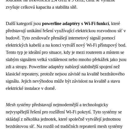
zvyšuje celková kapacita a stabilita sítě.
Další kategorií jsou
powerline adaptéry s Wi-Fi funkcí
, které
představují unikátní řešení využívající elektrickou rozvodnou síť v
budově. Tyto zesilovače přenášejí internetový signál pomocí
elektrických kabelů a na konci vytváří nový Wi-Fi přístupový bod.
Tento typ je ideální pro situace, kdy je mezi routerem a místem se
slabým signálem velká vzdálenost nebo mnoho překážek jako jsou
zdi a stropy. Powerline adaptéry nabízejí stabilnější spojení než
klasické repeatery, protože nejsou závislé na kvalitě bezdrátového
signálu. Jejich nevýhodou může být závislost na kvalitě a stavu
elektrické instalace v domě.
Mesh systémy
představují nejmodernější a technologicky
nejvyspělejší řešení pro rozšíření Wi-Fi pokrytí. Tyto systémy se
skládají z několika jednotek, které společně vytvářejí jednotnou
bezdrátovou síť. Na rozdíl od tradičních repeaterů mesh systémy