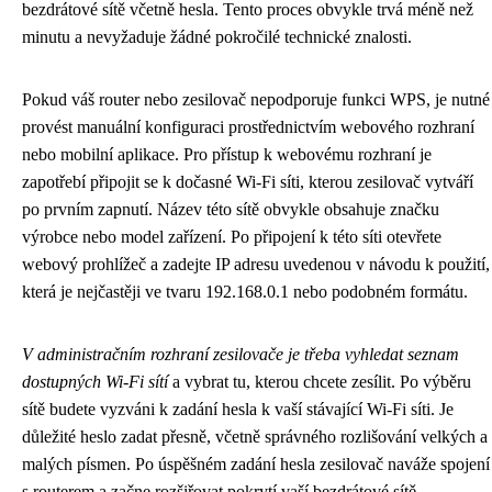
bezdrátové sítě včetně hesla. Tento proces obvykle trvá méně než
minutu a nevyžaduje žádné pokročilé technické znalosti.
Pokud váš router nebo zesilovač nepodporuje funkci WPS, je nutné
provést manuální konfiguraci prostřednictvím webového rozhraní
nebo mobilní aplikace. Pro přístup k webovému rozhraní je
zapotřebí připojit se k dočasné Wi-Fi síti, kterou zesilovač vytváří
po prvním zapnutí. Název této sítě obvykle obsahuje značku
výrobce nebo model zařízení. Po připojení k této síti otevřete
webový prohlížeč a zadejte IP adresu uvedenou v návodu k použití,
která je nejčastěji ve tvaru 192.168.0.1 nebo podobném formátu.
V administračním rozhraní zesilovače je třeba vyhledat seznam
dostupných Wi-Fi sítí
a vybrat tu, kterou chcete zesílit. Po výběru
sítě budete vyzváni k zadání hesla k vaší stávající Wi-Fi síti. Je
důležité heslo zadat přesně, včetně správného rozlišování velkých a
malých písmen. Po úspěšném zadání hesla zesilovač naváže spojení
s routerem a začne rozšiřovat pokrytí vaší bezdrátové sítě.