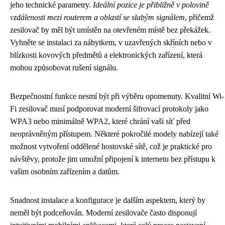
jeho technické parametry.
Ideální pozice je přibližně v polovině
vzdálenosti mezi routerem a oblastí se slabým signálem
, přičemž
zesilovač by měl být umístěn na otevřeném místě bez překážek.
Vyhněte se instalaci za nábytkem, v uzavřených skříních nebo v
blízkosti kovových předmětů a elektronických zařízení, která
mohou způsobovat rušení signálu.
Bezpečnostní funkce nesmí být při výběru opomenuty. Kvalitní Wi-
Fi zesilovač musí podporovat moderní šifrovací protokoly jako
WPA3 nebo minimálně WPA2, které chrání vaši síť před
neoprávněným přístupem. Některé pokročilé modely nabízejí také
možnost vytvoření oddělené hostovské sítě, což je praktické pro
návštěvy, protože jim umožní připojení k internetu bez přístupu k
vašim osobním zařízením a datům.
Snadnost instalace a konfigurace je dalším aspektem, který by
neměl být podceňován. Moderní zesilovače často disponují