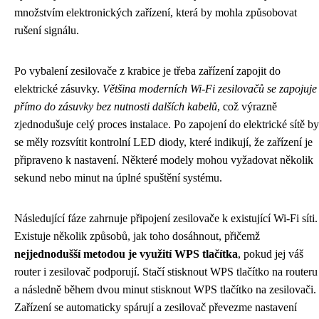
množstvím elektronických zařízení, která by mohla způsobovat
rušení signálu.
Po vybalení zesilovače z krabice je třeba zařízení zapojit do
elektrické zásuvky.
Většina moderních Wi-Fi zesilovačů se zapojuje
přímo do zásuvky bez nutnosti dalších kabelů
, což výrazně
zjednodušuje celý proces instalace. Po zapojení do elektrické sítě by
se měly rozsvítit kontrolní LED diody, které indikují, že zařízení je
připraveno k nastavení. Některé modely mohou vyžadovat několik
sekund nebo minut na úplné spuštění systému.
Následující fáze zahrnuje připojení zesilovače k existující Wi-Fi síti.
Existuje několik způsobů, jak toho dosáhnout, přičemž
nejjednodušší metodou je využití WPS tlačítka
, pokud jej váš
router i zesilovač podporují. Stačí stisknout WPS tlačítko na routeru
a následně během dvou minut stisknout WPS tlačítko na zesilovači.
Zařízení se automaticky spárují a zesilovač převezme nastavení