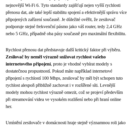
nejnovější Wi-Fi 6. Tyto standardy zajišťují nejen vyšší rychlosti
přenosu dat, ale také lepší stabilitu spojení a efektivnější správu více
připojených zařízení současně. Je důležité ověřit, že zesilovač
podporuje stejné frekvenční pásmo jako váš router, tedy 2,4 GHz
nebo 5 GHz, případně oba pásy současně pro maximální flexibilitu.
Rychlost přenosu dat představuje další kritický faktor při výběru.
Zesilovač by neměl výrazně snižovat rychlost vašeho
internetového připojení
, proto je vhodné vybírat modely s
dostatečnou propustností. Pokud máte například internetové
připojení s rychlostí 100 Mbps, zesilovač by měl být schopen tuto
rychlost alespoň přibližně zachovat i v rozšířené síti. Levnější
modely mohou rychlost výrazně omezit, což se projeví především
při streamování videa ve vysokém rozlišení nebo při hraní online
her.
Umístění zesilovače v domácnosti hraje stejně významnou roli jako