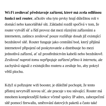
Wi-Fi zesilovač představuje zařízení, které má zcela odlišnou
funkci než router
, ačkoliv oba tyto prvky hrají důležitou roli v
domácí nebo kancelářské síti. Základní rozdíl spočívá v tom, že
router vytváří síť a řídí provoz dat mezi různými zařízeními a
internetem, zatímco zesilovač pouze rozšiřuje dosah již existující
bezdrátové sítě. Router funguje jako centrální bod, který přijímá
internetové připojení od poskytovatele a distribuuje ho mezi
jednotlivá zařízení, ať už prostřednictvím kabelů nebo bezdrátově.
Zesilovač naproti tomu nepřipojuje zařízení přímo k internetu
, ale
zachytává signál z existujícího routeru a zesiluje ho, aby pokryl
větší plochu.
Když si pořizujete wifi booster, je důležité pochopit, že tento
přístroj nevytváří novou síť, ale pracuje s tou stávající. Router má
mnohem komplexnější funkce včetně správy IP adres, zabezpečení
sítě pomocí firewallu, směrování datových paketů a často také