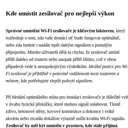
Kde umístit zesilovač pro nejlepší výkon
Správné umístění Wi-Fi zesilovače je klíčovým faktorem
, který
rozhoduje o tom, zda vaše domácí síť bude fungovat optimálně,
nebo zda budete i nadále trpět slabým signálem a pomalým
připojením. Mnoho uživatelů dělá tu chybu, že zesilovač umístí
příliš daleko od routeru nebo naopak příliš blízko, což v obou
případech vede k neuspokojivým výsledkům.
Ideální pozice pro Wi-
Fi zesilovač je přibližně v polovině vzdálenosti mezi routerem a
místem, kde potřebujete zlepšit pokrytí signálem
.
Při hledání optimálního místa pro instalaci zesilovače je důležité vzít
v úvahu fyzické překážky, které mohou signál oslabovat. Tlustě
zdivo, betonové stěny, kovové konstrukce a dokonce i velké
akvária nebo zrcadla dokážou výrazně snížit kvalitu Wi-Fi signálu.
Zesilovač by měl být umístěn v prostoru, kde stále přijímá