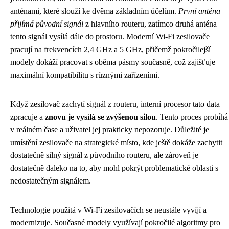
anténami, které slouží ke dvěma základním účelům.
První anténa
přijímá původní signál
z hlavního routeru, zatímco druhá anténa
tento signál vysílá dále do prostoru. Moderní Wi-Fi zesilovače
pracují na frekvencích 2,4 GHz a 5 GHz, přičemž pokročilejší
modely dokáží pracovat s oběma pásmy současně, což zajišťuje
maximální kompatibilitu s různými zařízeními.
Když zesilovač zachytí signál z routeru, interní procesor tato data
zpracuje a
znovu je vysílá se zvýšenou silou
. Tento proces probíhá
v reálném čase a uživatel jej prakticky nepozoruje. Důležité je
umístění zesilovače na strategické místo, kde ještě dokáže zachytit
dostatečně silný signál z původního routeru, ale zároveň je
dostatečně daleko na to, aby mohl pokrýt problematické oblasti s
nedostatečným signálem.
Technologie použitá v Wi-Fi zesilovačích se neustále vyvíjí a
modernizuje. Současné modely využívají pokročilé algoritmy pro