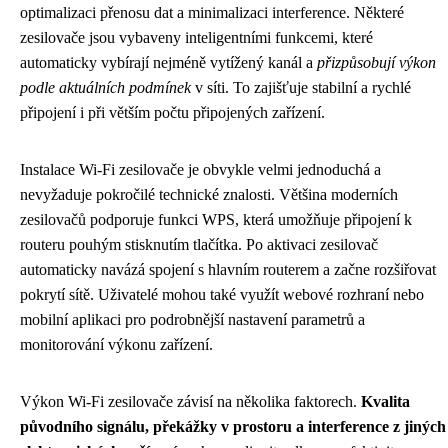
optimalizaci přenosu dat a minimalizaci interference. Některé
zesilovače jsou vybaveny inteligentními funkcemi, které
automaticky vybírají nejméně vytížený kanál a
přizpůsobují výkon
podle aktuálních podmínek
v síti. To zajišťuje stabilní a rychlé
připojení i při větším počtu připojených zařízení.
Instalace Wi-Fi zesilovače je obvykle velmi jednoduchá a
nevyžaduje pokročilé technické znalosti. Většina moderních
zesilovačů podporuje funkci WPS, která umožňuje připojení k
routeru pouhým stisknutím tlačítka. Po aktivaci zesilovač
automaticky navázá spojení s hlavním routerem a začne rozšiřovat
pokrytí sítě. Uživatelé mohou také využít webové rozhraní nebo
mobilní aplikaci pro podrobnější nastavení parametrů a
monitorování výkonu zařízení.
Výkon Wi-Fi zesilovače závisí na několika faktorech.
Kvalita
původního signálu, překážky v prostoru a interference z jiných