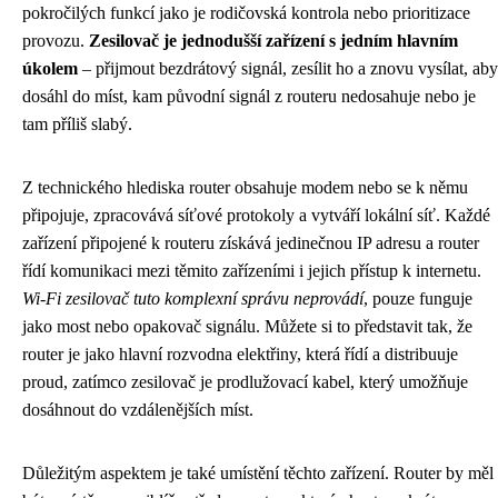
pokročilých funkcí jako je rodičovská kontrola nebo prioritizace
provozu.
Zesilovač je jednodušší zařízení s jedním hlavním
úkolem
– přijmout bezdrátový signál, zesílit ho a znovu vysílat, aby
dosáhl do míst, kam původní signál z routeru nedosahuje nebo je
tam příliš slabý.
Z technického hlediska router obsahuje modem nebo se k němu
připojuje, zpracovává síťové protokoly a vytváří lokální síť. Každé
zařízení připojené k routeru získává jedinečnou IP adresu a router
řídí komunikaci mezi těmito zařízeními i jejich přístup k internetu.
Wi-Fi zesilovač tuto komplexní správu neprovádí
, pouze funguje
jako most nebo opakovač signálu. Můžete si to představit tak, že
router je jako hlavní rozvodna elektřiny, která řídí a distribuuje
proud, zatímco zesilovač je prodlužovací kabel, který umožňuje
dosáhnout do vzdálenějších míst.
Důležitým aspektem je také umístění těchto zařízení. Router by měl