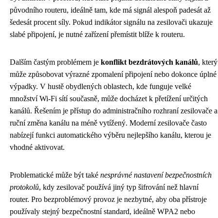
původního routeru, ideálně tam, kde má signál alespoň padesát až
šedesát procent síly. Pokud indikátor signálu na zesilovači ukazuje
slabé připojení, je nutné zařízení přemístit blíže k routeru.
Dalším častým problémem je
konflikt bezdrátových kanálů
, který
může způsobovat výrazné zpomalení připojení nebo dokonce úplné
výpadky. V hustě obydlených oblastech, kde funguje velké
množství Wi-Fi sítí současně, může docházet k přetížení určitých
kanálů. Řešením je přístup do administračního rozhraní zesilovače a
ruční změna kanálu na méně vytížený. Moderní zesilovače často
nabízejí funkci automatického výběru nejlepšího kanálu, kterou je
vhodné aktivovat.
Problematické může být také
nesprávné nastavení bezpečnostních
protokolů
, kdy zesilovač používá jiný typ šifrování než hlavní
router. Pro bezproblémový provoz je nezbytné, aby oba přístroje
používaly stejný bezpečnostní standard, ideálně WPA2 nebo