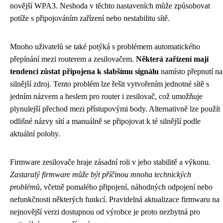
novější WPA3. Neshoda v těchto nastaveních může způsobovat
potíže s připojováním zařízení nebo nestabilitu sítě.
Mnoho uživatelů se také potýká s problémem automatického
přepínání mezi routerem a zesilovačem.
Některá zařízení mají
tendenci zůstat připojena k slabšímu signálu
namísto přepnutí na
silnější zdroj. Tento problém lze řešit vytvořením jednotné sítě s
jedním názvem a heslem pro router i zesilovač, což umožňuje
plynulejší přechod mezi přístupovými body. Alternativně lze použít
odlišné názvy sítí a manuálně se připojovat k té silnější podle
aktuální polohy.
Firmware zesilovače hraje zásadní roli v jeho stabilitě a výkonu.
Zastaralý firmware může být příčinou mnoha technických
problémů
, včetně pomalého připojení, náhodných odpojení nebo
nefunkčnosti některých funkcí. Pravidelná aktualizace firmwaru na
nejnovější verzi dostupnou od výrobce je proto nezbytná pro