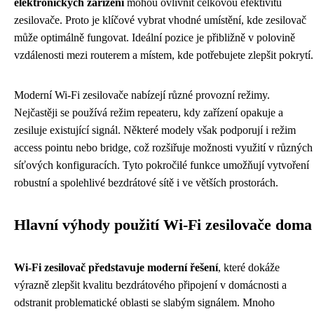
elektronických zařízení
mohou ovlivnit celkovou efektivitu
zesilovače. Proto je klíčové vybrat vhodné umístění, kde zesilovač
může optimálně fungovat. Ideální pozice je přibližně v polovině
vzdálenosti mezi routerem a místem, kde potřebujete zlepšit pokrytí.
Moderní Wi-Fi zesilovače nabízejí různé provozní režimy.
Nejčastěji se používá režim repeateru, kdy zařízení opakuje a
zesiluje existující signál. Některé modely však podporují i režim
access pointu nebo bridge, což rozšiřuje možnosti využití v různých
síťových konfiguracích. Tyto pokročilé funkce umožňují vytvoření
robustní a spolehlivé bezdrátové sítě i ve větších prostorách.
Hlavní výhody použití Wi-Fi zesilovače doma
Wi-Fi zesilovač představuje moderní řešení
, které dokáže
výrazně zlepšit kvalitu bezdrátového připojení v domácnosti a
odstranit problematické oblasti se slabým signálem. Mnoho