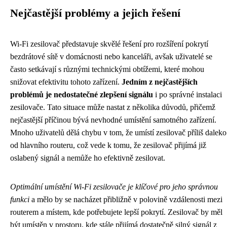
Nejčastější problémy a jejich řešení
Wi-Fi zesilovač představuje skvělé řešení pro rozšíření pokrytí
bezdrátové sítě v domácnosti nebo kanceláři, avšak uživatelé se
často setkávají s různými technickými obtížemi, které mohou
snižovat efektivitu tohoto zařízení.
Jedním z nejčastějších
problémů je nedostatečné zlepšení signálu
i po správné instalaci
zesilovače. Tato situace může nastat z několika důvodů, přičemž
nejčastější příčinou bývá nevhodné umístění samotného zařízení.
Mnoho uživatelů dělá chybu v tom, že umístí zesilovač příliš daleko
od hlavního routeru, což vede k tomu, že zesilovač přijímá již
oslabený signál a nemůže ho efektivně zesilovat.
Optimální umístění Wi-Fi zesilovače je klíčové pro jeho správnou
funkci
a mělo by se nacházet přibližně v polovině vzdálenosti mezi
routerem a místem, kde potřebujete lepší pokrytí. Zesilovač by měl
být umístěn v prostoru, kde stále přijímá dostatečně silný signál z