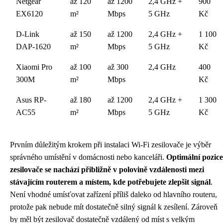
Netgear
až 120
až 1200
2,4 GHz +
900
EX6120
m²
Mbps
5 GHz
Kč
D-Link
až 150
až 1200
2,4 GHz +
1 100
DAP-1620
m²
Mbps
5 GHz
Kč
Xiaomi Pro
až 100
až 300
2,4 GHz
400
300M
m²
Mbps
Kč
Asus RP-
až 180
až 1200
2,4 GHz +
1 300
AC55
m²
Mbps
5 GHz
Kč
Prvním důležitým krokem při instalaci Wi-Fi zesilovače je výběr
správného umístění v domácnosti nebo kanceláři.
Optimální pozice
zesilovače se nachází přibližně v polovině vzdálenosti mezi
stávajícím routerem a místem, kde potřebujete zlepšit signál
.
Není vhodné umísťovat zařízení příliš daleko od hlavního routeru,
protože pak nebude mít dostatečně silný signál k zesílení. Zároveň
by měl být zesilovač dostatečně vzdálený od míst s velkým