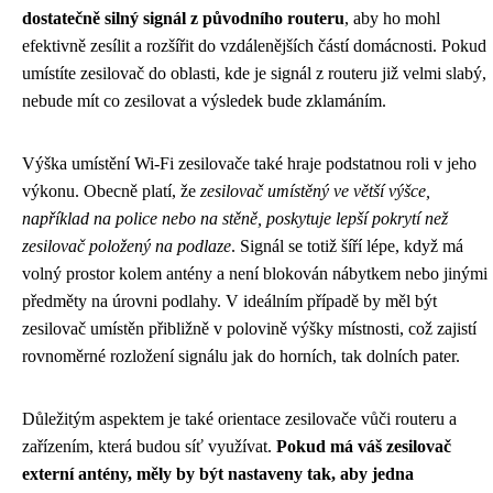
dostatečně silný signál z původního routeru
, aby ho mohl
efektivně zesílit a rozšířit do vzdálenějších částí domácnosti. Pokud
umístíte zesilovač do oblasti, kde je signál z routeru již velmi slabý,
nebude mít co zesilovat a výsledek bude zklamáním.
Výška umístění Wi-Fi zesilovače také hraje podstatnou roli v jeho
výkonu. Obecně platí, že
zesilovač umístěný ve větší výšce,
například na police nebo na stěně, poskytuje lepší pokrytí než
zesilovač položený na podlaze
. Signál se totiž šíří lépe, když má
volný prostor kolem antény a není blokován nábytkem nebo jinými
předměty na úrovni podlahy. V ideálním případě by měl být
zesilovač umístěn přibližně v polovině výšky místnosti, což zajistí
rovnoměrné rozložení signálu jak do horních, tak dolních pater.
Důležitým aspektem je také orientace zesilovače vůči routeru a
zařízením, která budou síť využívat.
Pokud má váš zesilovač
externí antény, měly by být nastaveny tak, aby jedna