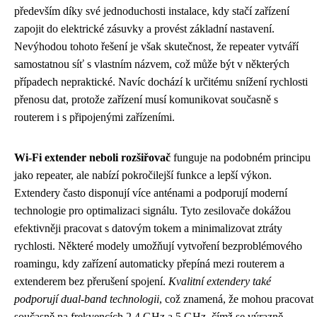
především díky své jednoduchosti instalace, kdy stačí zařízení
zapojit do elektrické zásuvky a provést základní nastavení.
Nevýhodou tohoto řešení je však skutečnost, že repeater vytváří
samostatnou síť s vlastním názvem, což může být v některých
případech nepraktické. Navíc dochází k určitému snížení rychlosti
přenosu dat, protože zařízení musí komunikovat současně s
routerem i s připojenými zařízeními.
Wi-Fi extender neboli rozšiřovač
funguje na podobném principu
jako repeater, ale nabízí pokročilejší funkce a lepší výkon.
Extendery často disponují více anténami a podporují moderní
technologie pro optimalizaci signálu. Tyto zesilovače dokážou
efektivněji pracovat s datovým tokem a minimalizovat ztráty
rychlosti. Některé modely umožňují vytvoření bezproblémového
roamingu, kdy zařízení automaticky přepíná mezi routerem a
extenderem bez přerušení spojení.
Kvalitní extendery také
podporují dual-band technologii
, což znamená, že mohou pracovat
současně na frekvencích 2,4 GHz a 5 GHz, čímž se výrazně