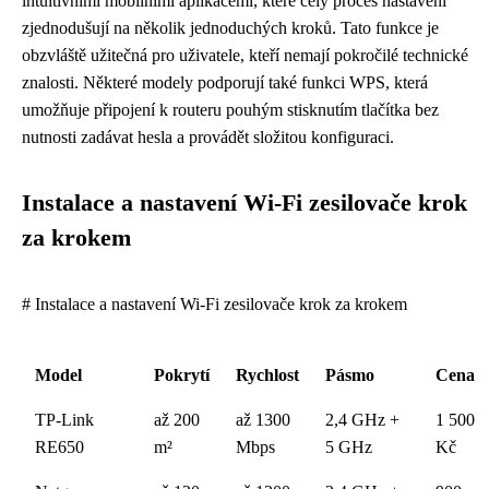
intuitivními mobilními aplikacemi, které celý proces nastavení
zjednodušují na několik jednoduchých kroků. Tato funkce je
obzvláště užitečná pro uživatele, kteří nemají pokročilé technické
znalosti. Některé modely podporují také funkci WPS, která
umožňuje připojení k routeru pouhým stisknutím tlačítka bez
nutnosti zadávat hesla a provádět složitou konfiguraci.
Instalace a nastavení Wi-Fi zesilovače krok
za krokem
# Instalace a nastavení Wi-Fi zesilovače krok za krokem
Model
Pokrytí
Rychlost
Pásmo
Cena
TP-Link
až 200
až 1300
2,4 GHz +
1 500
RE650
m²
Mbps
5 GHz
Kč