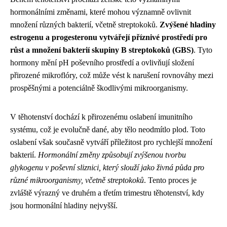
hormonálními změnami, které mohou významně ovlivnit
množení různých bakterií, včetně streptokoků.
Zvýšené hladiny
estrogenu a progesteronu vytvářejí příznivé prostředí pro
růst a množení bakterií skupiny B streptokoků (GBS)
. Tyto
hormony mění pH poševního prostředí a ovlivňují složení
přirozené mikroflóry, což může vést k narušení rovnováhy mezi
prospěšnými a potenciálně škodlivými mikroorganismy.
V těhotenství dochází k přirozenému oslabení imunitního
systému, což je evolučně dané, aby tělo neodmítlo plod. Toto
oslabení však současně vytváří příležitost pro rychlejší množení
bakterií.
Hormonální změny způsobují zvýšenou tvorbu
glykogenu v poševní sliznici, který slouží jako živná půda pro
různé mikroorganismy, včetně streptokoků
. Tento proces je
zvláště výrazný ve druhém a třetím trimestru těhotenství, kdy
jsou hormonální hladiny nejvyšší.