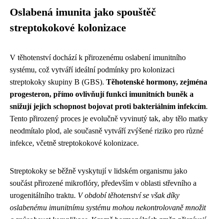
Oslabená imunita jako spouštěč
streptokokové kolonizace
V těhotenství dochází k přirozenému oslabení imunitního
systému, což vytváří ideální podmínky pro kolonizaci
streptokoky skupiny B (GBS).
Těhotenské hormony, zejména
progesteron, přímo ovlivňují funkci imunitních buněk a
snižují jejich schopnost bojovat proti bakteriálním infekcím
.
Tento přirozený proces je evolučně vyvinutý tak, aby tělo matky
neodmítalo plod, ale současně vytváří zvýšené riziko pro různé
infekce, včetně streptokokové kolonizace.
Streptokoky se běžně vyskytují v lidském organismu jako
součást přirozené mikroflóry, především v oblasti střevního a
urogenitálního traktu.
V období těhotenství se však díky
oslabenému imunitnímu systému mohou nekontrolovaně množit