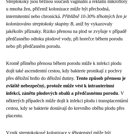
Streptokoky jsou běžnou součástí vaginální a rektální mikroflóry
u mnoha žen, přičemž kolonizace může být přechodná,
intermitentní nebo chronická.
Přibližně 10-30% těhotných žen je
kolonizováno streptokoky skupiny B
, aniž by vykazovaly
jakékoliv příznaky. Riziko přenosu na plod se zvyšuje v případě
předčasného odtoku plodové vody, při horečce během porodu
nebo při předčasném porodu.
Kromě přímého přenosu během porodu může k infekci plodu
dojít také ascendentní cestou, kdy bakterie pronikají z pochvy
přes děložní hrdlo do děložní dutiny.
Tento způsob přenosu je
zvláště nebezpečný, protože může vést k intrauterinní
infekci, zánětu plodových obalů a předčasnému porodu
. V
některých případech může dojít k infekci plodu i transplacentární
cestou, kdy se bakterie dostávají do krevního oběhu plodu přes
placentu.
Vznik streptokokové kolonizace v těhotenství může být