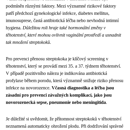
podmíněn různými faktory. Mezi významné rizikové faktory
patří předchozí gynekologické infekce, diabetes mellitus,
imunosuprese, častá antibiotická léčba nebo nevhodná intimní
hygiena.
Důležitou roli hraje také hormonální změny v
těhotenství, které mohou ovlivnit vaginální prostředí a usnadnit
tak množení streptokoků
.
Pro prevenci přenosu streptokoka je klíčový screening v
těhotenství, který se provádí mezi 35. a 37. týdnem těhotenství.
V případě pozitivního nálezu je indikována antibiotická
profylaxe během porodu, která významně snižuje riziko přenosu
infekce na novorozence.
Včasná diagnostika a léčba jsou
zásadní pro prevenci závažných komplikací, jako jsou
novorozenecká sepse, pneumonie nebo meningitida
.
Je důležité si uvědomit, že přítomnost streptokoků v těhotenství
neznamená automaticky ohrožení plodu. Při dodržování správné