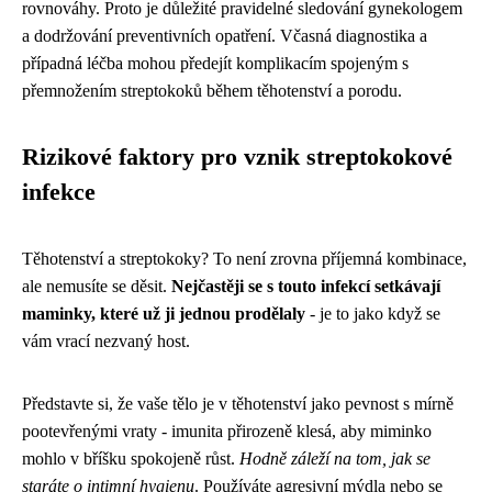
rovnováhy. Proto je důležité pravidelné sledování gynekologem
a dodržování preventivních opatření. Včasná diagnostika a
případná léčba mohou předejít komplikacím spojeným s
přemnožením streptokoků během těhotenství a porodu.
Rizikové faktory pro vznik streptokokové
infekce
Těhotenství a streptokoky? To není zrovna příjemná kombinace,
ale nemusíte se děsit.
Nejčastěji se s touto infekcí setkávají
maminky, které už ji jednou prodělaly
- je to jako když se
vám vrací nezvaný host.
Představte si, že vaše tělo je v těhotenství jako pevnost s mírně
pootevřenými vraty - imunita přirozeně klesá, aby miminko
mohlo v bříšku spokojeně růst.
Hodně záleží na tom, jak se
staráte o intimní hygienu
. Používáte agresivní mýdla nebo se