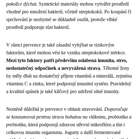
pokožce dýchat
. Syntetické materiály mohou vytvářet prostředí
vhodné pro množení bakterií, včetně streptokoků. Po koupání či
sprchování je nezbytné se důkladně osušit, protože vlhké
prostředí podporuje růst bakterií.
V rámci prevence je také zásadní vyhýbat se rizikovým
faktorům, které mohou vést ke vzniku streptokokové infekce.
Mezi tyto faktory patří především oslabená imunita, stres,
nedostatečný odpočinek a nevyvážená strava
. Těhotné ženy
by měly dbát na dostatečný příjem vitamínů a minerálů, zejména
vitaminu C a zinku, které podporují imunitní systém. Pravidelný
a kvalitní spánek je také klíčový pro udržení silné imunity.
Neméně důležitá je prevence v oblasti stravování.
Doporučuje
se konzumovat pestrou stravu bohatou na vlákninu, probiotika a
prebiotika
, která podporují zdravou střevní mikroflóru a tím i
celkovou imunitu organismu. Jogurty a další fermentované