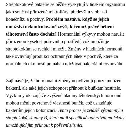
Streptokokové bakterie se běžně vyskytují v lidském organismu
jako součást přirozené mikroflóry, především v oblasti
konečníku a pochvy.
Problém nastává, když se jejich
množství nekontrolovaně zvýší, k čemuž právě během
těhotenství často dochází
. Hormonální výkyvy mohou narušit
přirozenou kyselost poševního prostředí, což umožňuje
streptokokům se rychleji množit. Změny v hladinách hormonů
také ovlivňují produkci ochranných látek v pochvě, které za
normálních okolností pomáhají udržovat bakteriální rovnováhu.
Zajímavé je, že hormonální změny neovlivňují pouze množení
bakterií, ale také jejich schopnost přilnout k buňkám hostitele.
Výzkumy ukazují, že zvýšené hladiny těhotenských hormonů
mohou měnit povrchové vlastnosti buněk, což usnadňuje
bakteriím jejich kolonizaci.
Tento proces je zvláště významný u
streptokoků skupiny B, které mají specifické adhezivní molekuly
umožňující jim přilnout k poševní sliznici
.