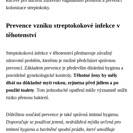
klíčové pro udržení zdravého vaginálního prostředí a prevenci
kolonizace streptokoky.
Prevence vzniku streptokokové infekce v
těhotenství
Streptokoková infekce v těhotenství představuje závažný
zdravotní problém, kterému je možné předcházet správnou
prevencí. Základem prevence je především důsledná hygiena a
pravidelné gynekologické kontroly.
Těhotné ženy by měly
dbát na důkladné mytí rukou, zejména před jídlem a po
použití toalety
. Toto jednoduché opatření může významně snížit
riziko přenosu bakterií.
Důležitou součástí prevence je také správná intimní hygiena.
Doporučuje se používat jemná, nedráždivá mýdla určená pro
intimní hygienu a bavlněné spodní prádlo, které umožňuje