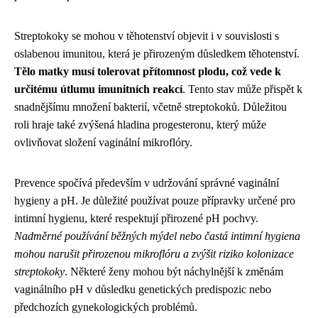
Streptokoky se mohou v těhotenství objevit i v souvislosti s
oslabenou imunitou, která je přirozeným důsledkem těhotenství.
Tělo matky musí tolerovat přítomnost plodu, což vede k
určitému útlumu imunitních reakcí
. Tento stav může přispět k
snadnějšímu množení bakterií, včetně streptokoků. Důležitou
roli hraje také zvýšená hladina progesteronu, který může
ovlivňovat složení vaginální mikroflóry.
Prevence spočívá především v udržování správné vaginální
hygieny a pH. Je důležité používat pouze přípravky určené pro
intimní hygienu, které respektují přirozené pH pochvy.
Nadměrné používání běžných mýdel nebo častá intimní hygiena
mohou narušit přirozenou mikroflóru a zvýšit riziko kolonizace
streptokoky
. Některé ženy mohou být náchylnější k změnám
vaginálního pH v důsledku genetických predispozic nebo
předchozích gynekologických problémů.