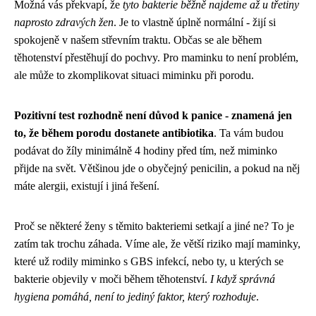
Možná vás překvapí, že
tyto bakterie běžně najdeme až u třetiny
naprosto zdravých žen
. Je to vlastně úplně normální - žijí si
spokojeně v našem střevním traktu. Občas se ale během
těhotenství přestěhují do pochvy. Pro maminku to není problém,
ale může to zkomplikovat situaci miminku při porodu.
Pozitivní test rozhodně není důvod k panice - znamená jen
to, že během porodu dostanete antibiotika
. Ta vám budou
podávat do žíly minimálně 4 hodiny před tím, než miminko
přijde na svět. Většinou jde o obyčejný penicilin, a pokud na něj
máte alergii, existují i jiná řešení.
Proč se některé ženy s těmito bakteriemi setkají a jiné ne? To je
zatím tak trochu záhada. Víme ale, že větší riziko mají maminky,
které už rodily miminko s GBS infekcí, nebo ty, u kterých se
bakterie objevily v moči během těhotenství.
I když správná
hygiena pomáhá, není to jediný faktor, který rozhoduje
.