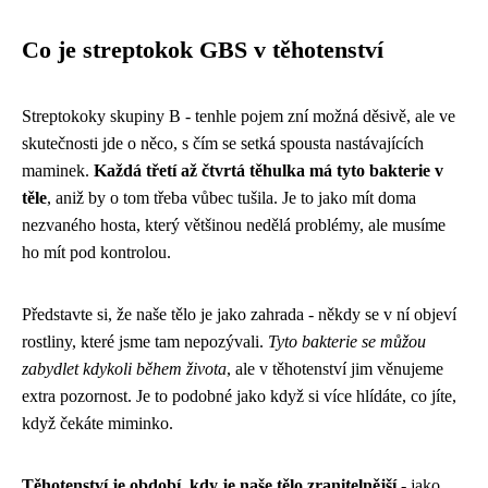
Co je streptokok GBS v těhotenství
Streptokoky skupiny B - tenhle pojem zní možná děsivě, ale ve
skutečnosti jde o něco, s čím se setká spousta nastávajících
maminek.
Každá třetí až čtvrtá těhulka má tyto bakterie v
těle
, aniž by o tom třeba vůbec tušila. Je to jako mít doma
nezvaného hosta, který většinou nedělá problémy, ale musíme
ho mít pod kontrolou.
Představte si, že naše tělo je jako zahrada - někdy se v ní objeví
rostliny, které jsme tam nepozývali.
Tyto bakterie se můžou
zabydlet kdykoli během života
, ale v těhotenství jim věnujeme
extra pozornost. Je to podobné jako když si více hlídáte, co jíte,
když čekáte miminko.
Těhotenství je období, kdy je naše tělo zranitelnější
- jako