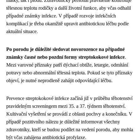
matky, tak i plodu. Zdravotnický personál pravidelně kontroluje
tělesnou teplotu rodičky a další životní funkce, aby včas odhalil
případné známky infekce. V případě rozvoje infekčních
komplikací je třeba okamžitě upravit antibiotickou léčbu podle
aktuální situace.
Po porodu je důležité sledovat novorozence na případné
známky časné nebo pozdní formy streptokokové infekce
.
Mezi varovné příznaky patří dýchací obtíže, letargie, odmítání
potravy nebo abnormální tělesná teplota. Pokud se tyto příznaky
objeví, je nutné neprodleně zahájit odpovídající léčbu.
Prevence streptokokové infekce začíná již v průběhu těhotenství
pravidelným screeningem mezi 35. a 37. týdnem těhotenství.
Kultivační vyšetření se provádí z oblasti pochvy a konečníku. V
případě pozitivního nálezu je důležité informovat všechny
zdravotníky, kteří se budou podílet na vedení porodu, aby mohla
být včas zahájena antibiotická profylaxe.