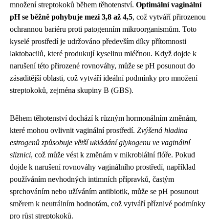
množení streptokoků během těhotenství.
Optimální vaginální
pH se běžně pohybuje mezi 3,8 až 4,5
, což vytváří přirozenou
ochrannou bariéru proti patogenním mikroorganismům. Toto
kyselé prostředí je udržováno především díky přítomnosti
laktobacilů, které produkují kyselinu mléčnou. Když dojde k
narušení této přirozené rovnováhy, může se pH posunout do
zásaditější oblasti, což vytváří ideální podmínky pro množení
streptokoků, zejména skupiny B (GBS).
Během těhotenství dochází k různým hormonálním změnám,
které mohou ovlivnit vaginální prostředí.
Zvýšená hladina
estrogenů způsobuje větší ukládání glykogenu ve vaginální
sliznici
, což může vést k změnám v mikrobiální flóře. Pokud
dojde k narušení rovnováhy vaginálního prostředí, například
používáním nevhodných intimních přípravků, častým
sprchováním nebo užíváním antibiotik, může se pH posunout
směrem k neutrálním hodnotám, což vytváří příznivé podmínky
pro růst streptokoků.