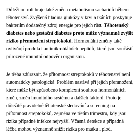
Důležitou roli hraje také změna metabolismu sacharidů během
těhotenství. Zvýšená hladina glukózy v krvi a tkáních poskytuje
bakteriím dodatečný zdroj energie pro jejich růst.
Těhotenský
diabetes nebo gestační diabetes proto může významně zvýšit
riziko přemnožení streptokoků
. Hormonální změny také
ovlivňují produkci antimikrobiálních peptidů, které jsou součástí
přirozené imunitní odpovědi organismu.
Je třeba zdůraznit, že přítomnost streptokoků v těhotenství není
automaticky patologická. Problém nastává při jejich přemnožení,
které může být způsobeno komplexní souhrou hormonálních
změn, změn imunitního systému a dalších faktorů. Proto je
důležité pravidelné těhotenské sledování a screening na
přítomnost streptokoků, zejména ve třetím trimestru, kdy jsou
rizika případné infekce nejvyšší. Včasná detekce a případná
léčba mohou významně snížit rizika pro matku i plod.