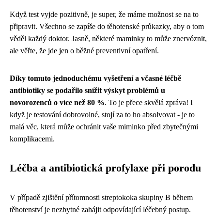
Když test vyjde pozitivně, je super, že máme možnost se na to
připravit. Všechno se zapíše do těhotenské průkazky, aby o tom
věděl každý doktor. Jasně, některé maminky to může znervóznit,
ale věřte, že jde jen o běžné preventivní opatření.
Díky tomuto jednoduchému vyšetření a včasné léčbě
antibiotiky se podařilo snížit výskyt problémů u
novorozenců o více než 80 %
. To je přece skvělá zpráva! I
když je testování dobrovolné, stojí za to ho absolvovat - je to
malá věc, která může ochránit vaše miminko před zbytečnými
komplikacemi.
Léčba a antibiotická profylaxe při porodu
V případě zjištění přítomnosti streptokoka skupiny B během
těhotenství je nezbytné zahájit odpovídající léčebný postup.