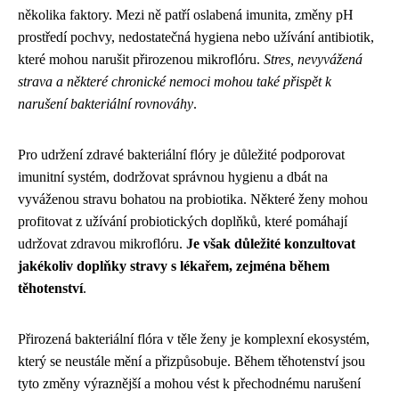
několika faktory. Mezi ně patří oslabená imunita, změny pH
prostředí pochvy, nedostatečná hygiena nebo užívání antibiotik,
které mohou narušit přirozenou mikroflóru.
Stres, nevyvážená
strava a některé chronické nemoci mohou také přispět k
narušení bakteriální rovnováhy
.
Pro udržení zdravé bakteriální flóry je důležité podporovat
imunitní systém, dodržovat správnou hygienu a dbát na
vyváženou stravu bohatou na probiotika. Některé ženy mohou
profitovat z užívání probiotických doplňků, které pomáhají
udržovat zdravou mikroflóru.
Je však důležité konzultovat
jakékoliv doplňky stravy s lékařem, zejména během
těhotenství
.
Přirozená bakteriální flóra v těle ženy je komplexní ekosystém,
který se neustále mění a přizpůsobuje. Během těhotenství jsou
tyto změny výraznější a mohou vést k přechodnému narušení