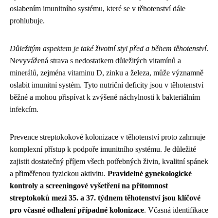
oslabením imunitního systému, které se v těhotenství dále
prohlubuje.
Důležitým aspektem je také životní styl před a během těhotenství
.
Nevyvážená strava s nedostatkem důležitých vitamínů a
minerálů, zejména vitaminu D, zinku a železa, může významně
oslabit imunitní systém. Tyto nutriční deficity jsou v těhotenství
běžné a mohou přispívat k zvýšené náchylnosti k bakteriálním
infekcím.
Prevence streptokokové kolonizace v těhotenství proto zahrnuje
komplexní přístup k podpoře imunitního systému. Je důležité
zajistit dostatečný příjem všech potřebných živin, kvalitní spánek
a přiměřenou fyzickou aktivitu.
Pravidelné gynekologické
kontroly a screeningové vyšetření na přítomnost
streptokoků mezi 35. a 37. týdnem těhotenství jsou klíčové
pro včasné odhalení případné kolonizace
. Včasná identifikace