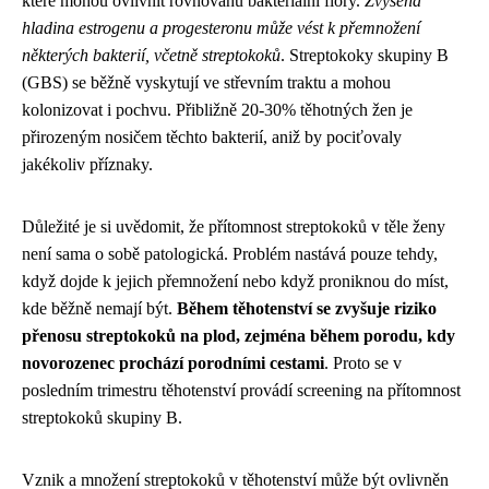
které mohou ovlivnit rovnováhu bakteriální flóry.
Zvýšená
hladina estrogenu a progesteronu může vést k přemnožení
některých bakterií, včetně streptokoků
. Streptokoky skupiny B
(GBS) se běžně vyskytují ve střevním traktu a mohou
kolonizovat i pochvu. Přibližně 20-30% těhotných žen je
přirozeným nosičem těchto bakterií, aniž by pociťovaly
jakékoliv příznaky.
Důležité je si uvědomit, že přítomnost streptokoků v těle ženy
není sama o sobě patologická. Problém nastává pouze tehdy,
když dojde k jejich přemnožení nebo když proniknou do míst,
kde běžně nemají být.
Během těhotenství se zvyšuje riziko
přenosu streptokoků na plod, zejména během porodu, kdy
novorozenec prochází porodními cestami
. Proto se v
posledním trimestru těhotenství provádí screening na přítomnost
streptokoků skupiny B.
Vznik a množení streptokoků v těhotenství může být ovlivněn