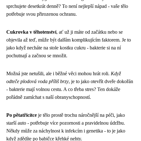
sprchujete desetkrát denně? To není nejlepší nápad - vaše tělo
potřebuje svou přirozenou ochranu.
Cukrovka v těhotenství
, ať už ji máte od začátku nebo se
objevila až teď, může být dalším komplikujícím faktorem. Je to
jako když necháte na stole kostku cukru - bakterie si na ní
pochutnají a začnou se množit.
Možná jste netušili, ale i běžné věci mohou hrát roli.
Když
odteče plodová voda příliš brzy
, je to jako otevřít dveře dokořán
- bakterie mají volnou cestu. A co třeba stres? Ten dokáže
pořádně zamíchat s naší obranyschopností.
Po pětatřicítce
je tělo prostě trochu náročnější na péči, jako
starší auto - potřebuje více pozornosti a pravidelnou údržbu.
Někdy může za náchylnost k infekcím i genetika - to je jako
když zdědíte po babičce křehké nehty.