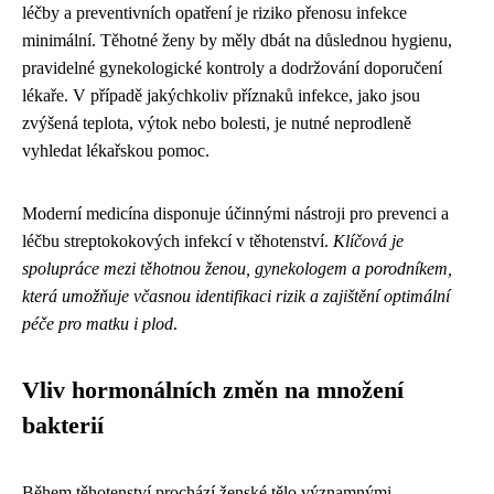
léčby a preventivních opatření je riziko přenosu infekce
minimální. Těhotné ženy by měly dbát na důslednou hygienu,
pravidelné gynekologické kontroly a dodržování doporučení
lékaře. V případě jakýchkoliv příznaků infekce, jako jsou
zvýšená teplota, výtok nebo bolesti, je nutné neprodleně
vyhledat lékařskou pomoc.
Moderní medicína disponuje účinnými nástroji pro prevenci a
léčbu streptokokových infekcí v těhotenství.
Klíčová je
spolupráce mezi těhotnou ženou, gynekologem a porodníkem,
která umožňuje včasnou identifikaci rizik a zajištění optimální
péče pro matku i plod
.
Vliv hormonálních změn na množení
bakterií
Během těhotenství prochází ženské tělo významnými