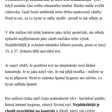
když sundáte část svého obranného brnění. Riziko může zvýšit
cukrovka, časté braní antibiotik nebo třeba opakované záněty.
Není to nic, za co byste se měly stydět - prostě to tak někdy je.
V těle můžou být tyhle bakterie jako tichý společník, ale někdy
způsobí nepříjemnosti jako zánět močáku nebo výtok.
Nejdůležitější je ochránit miminko během porodu, proto se mezi
35. a 37. týdnem dělá speciální test.
Je super vědět, že pozitivní test na streptokoky není žádná
katastrofa
. Je to jako když víte, že má přijít bouřka - můžete se
na ni připravit. Není to známka špatné hygieny ani ničeho, co
byste udělala špatně.
Pro snížení rizika stačí často jednoduché věci - bavlněné prádlo,
šetrná intimní hygiena, zdravý životní styl.
Nejdůležitější je
chodit pravidelně na kontroly
k lékaři, který vás celým