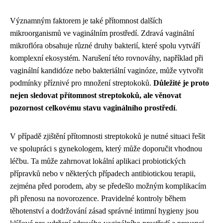
Významným faktorem je také přítomnost dalších
mikroorganismů ve vaginálním prostředí. Zdravá vaginální
mikroflóra obsahuje různé druhy bakterií, které spolu vytváří
komplexní ekosystém. Narušení této rovnováhy, například při
vaginální kandidóze nebo bakteriální vaginóze, může vytvořit
podmínky příznivé pro množení streptokoků.
Důležité je proto
nejen sledovat přítomnost streptokoků, ale věnovat
pozornost celkovému stavu vaginálního prostředí
.
V případě zjištění přítomnosti streptokoků je nutné situaci řešit
ve spolupráci s gynekologem, který může doporučit vhodnou
léčbu. Ta může zahrnovat lokální aplikaci probiotických
přípravků nebo v některých případech antibiotickou terapii,
zejména před porodem, aby se předešlo možným komplikacím
při přenosu na novorozence. Pravidelné kontroly během
těhotenství a dodržování zásad správné intimní hygieny jsou