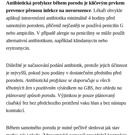
Antibiotická profylaxe během porodu je klíčovým prvkem
prevence přenosu infekce na novorozence
. Lékaři obvykle
aplikují intravenózní antibiotika minimálně 4 hodiny před
samotným porodem, přičemž nejčastěji se používá penicilin G
nebo ampicilin. V případě alergie na peniciliny se může použít
alternativní antibiotikum, například klindamycin nebo
erytromycin.
Důležité je načasování podání antibiotik, protože jejich účinnost
je nejvyšší, pokud jsou podány v dostatečném předstihu před
porodem.
Antibiotická profylaxe se doporučuje u všech
těhotných žen s pozitivním výsledkem na GBS, bez ohledu na
plánovaný způsob porodu
. Výjimkou je pouze plánovaný
císařský řez bez předchozího protržení vaku blan a bez nástupu
kontrakcí.
Během samotného porodu je nutné pečlivě sledovat jak stav