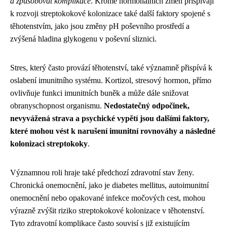
a způsobovat komplikace
. Kromě hormonálních změn přispívají
k rozvoji streptokokové kolonizace také další faktory spojené s
těhotenstvím, jako jsou změny pH poševního prostředí a
zvýšená hladina glykogenu v poševní sliznici.
Stres, který často provází těhotenství, také významně přispívá k
oslabení imunitního systému. Kortizol, stresový hormon, přímo
ovlivňuje funkci imunitních buněk a může dále snižovat
obranyschopnost organismu.
Nedostatečný odpočinek,
nevyvážená strava a psychické vypětí jsou dalšími faktory,
které mohou vést k narušení imunitní rovnováhy a následné
kolonizaci streptokoky
.
Významnou roli hraje také předchozí zdravotní stav ženy.
Chronická onemocnění, jako je diabetes mellitus, autoimunitní
onemocnění nebo opakované infekce močových cest, mohou
výrazně zvýšit riziko streptokokové kolonizace v těhotenství.
Tyto zdravotní komplikace často souvisí s již existujícím