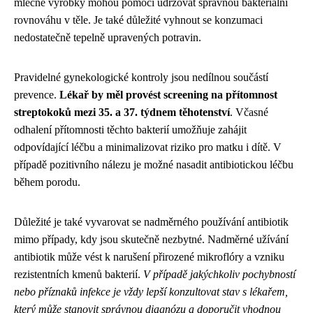
mléčné výrobky mohou pomoci udržovat správnou bakteriální
rovnováhu v těle. Je také důležité vyhnout se konzumaci
nedostatečně tepelně upravených potravin.
Pravidelné gynekologické kontroly jsou nedílnou součástí
prevence.
Lékař by měl provést screening na přítomnost
streptokoků mezi 35. a 37. týdnem těhotenství
. Včasné
odhalení přítomnosti těchto bakterií umožňuje zahájit
odpovídající léčbu a minimalizovat riziko pro matku i dítě. V
případě pozitivního nálezu je možné nasadit antibiotickou léčbu
během porodu.
Důležité je také vyvarovat se nadměrného používání antibiotik
mimo případy, kdy jsou skutečně nezbytné. Nadměrné užívání
antibiotik může vést k narušení přirozené mikroflóry a vzniku
rezistentních kmenů bakterií.
V případě jakýchkoliv pochybností
nebo příznaků infekce je vždy lepší konzultovat stav s lékařem,
který může stanovit správnou diagnózu a doporučit vhodnou