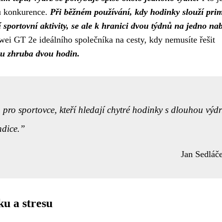
nu konkurence.
Při běžném používání, kdy hodinky slouží pri
sportovní aktivity, se ale k hranici dvou týdnů na jedno nab
wei GT 2e ideálního společníka na cesty, kdy nemusíte řešit
ou zhruba dvou hodin.
ro sportovce, kteří hledají chytré hodinky s dlouhou výdr
ndice.
Jan Sedláč
ku a stresu