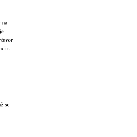
e na
je
rtovce
aci s
už se