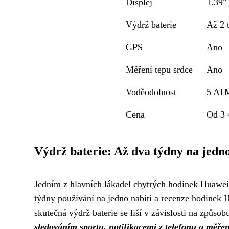
Displej
1.39
Výdrž baterie
Až 2 
GPS
Ano
Měření tepu srdce
Ano
Voděodolnost
5 AT
Cena
Od 3 
Výdrž baterie: Až dva týdny na jedno
Jedním z hlavních lákadel chytrých hodinek Huawei 
týdny používání na jedno nabití a recenze hodinek 
skutečná výdrž baterie se liší v závislosti na způsob
sledováním sportu, notifikacemi z telefonu a měřen