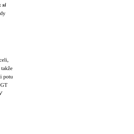
 si
edy
eli,
, takže
i potu
i GT
V