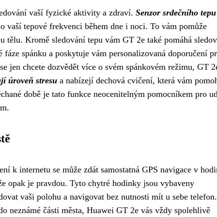
dování vaší fyzické aktivity a zdraví.
Senzor srdečního tepu
ed o vaší tepové frekvenci během dne i noci. To vám pomůže
mu tělu. Kromě sledování tepu vám GT 2e také pomáhá sledov
né fáze spánku a poskytuje vám personalizovaná doporučení pr
 se jen chcete dozvědět více o svém spánkovém režimu, GT 
jí úroveň stresu
a nabízejí dechová cvičení, která vám pomo
pěchané době je tato funkce neocenitelným pomocníkem pro ud
em.
tě
jení k internetu se může zdát samostatná GPS navigace v hod
e opak je pravdou. Tyto chytré hodinky jsou vybaveny
at vaši polohu a navigovat bez nutnosti mít u sebe telefon
en do neznámé části města, Huawei GT 2e vás vždy spolehlivě