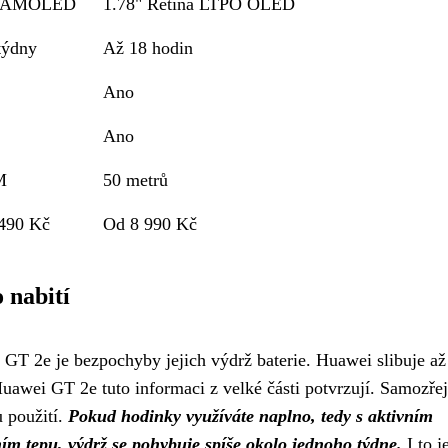
" AMOLED
1.78" Retina LTPO OLED
týdny
Až 18 hodin
Ano
Ano
M
50 metrů
490 Kč
Od 8 990 Kč
 nabití
GT 2e je bezpochyby jejich výdrž baterie. Huawei slibuje až
Huawei GT 2e tuto informaci z velké části potvrzují. Samozře
u použití.
Pokud hodinky využíváte naplno, tedy s aktivním
ím tepu, výdrž se pohybuje spíše okolo jednoho týdne.
I to j