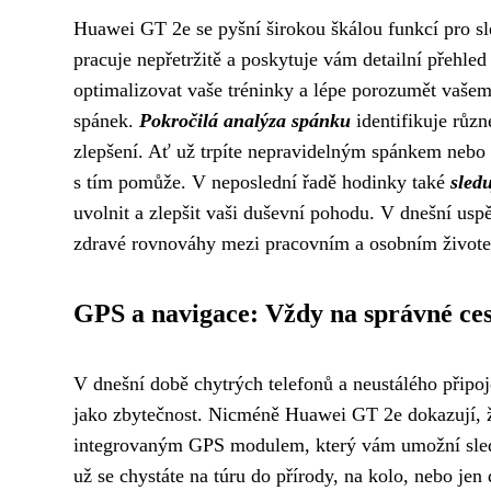
Huawei GT 2e se pyšní širokou škálou funkcí pro sle
pracuje nepřetržitě a poskytuje vám detailní přehl
optimalizovat vaše tréninky a lépe porozumět vaše
spánek.
Pokročilá analýza spánku
identifikuje růz
zlepšení. Ať už trpíte nepravidelným spánkem nebo
s tím pomůže. V neposlední řadě hodinky také
sledu
uvolnit a zlepšit vaši duševní pohodu. V dnešní us
zdravé rovnováhy mezi pracovním a osobním život
GPS a navigace: Vždy na správné ces
V dnešní době chytrých telefonů a neustálého připo
jako zbytečnost. Nicméně Huawei GT 2e dokazují, ž
integrovaným GPS modulem, který vám umožní sledov
už se chystáte na túru do přírody, na kolo, nebo j