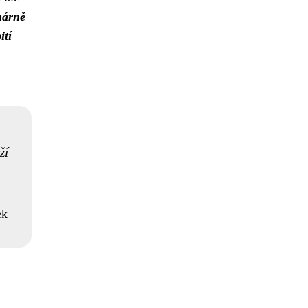
márně
ití
ží
ek