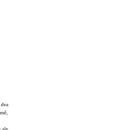
 dva
jmě,
e ale