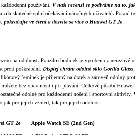
 a každodenní používání.
V naší recenzi se podíváme na to, jak
e a zda skutečně splní očekávání náročných uživatelů. Pokud t
y,
pokračujte ve čtení a dozvíte se více o Huawei GT 2e
.
zem na odolnost. Pouzdro hodinek je vyrobeno z nerezové oc
t proti poškrábání.
Displej chrání odolné sklo Gorilla Glass
ilikónový řemínek je příjemný na dotek a zároveň odolný prot
je můžete bez obav nosit i při plavání. Celkově působí Huawe
statečně odolné pro každodenní nošení i sportovní aktivity.
to jak pro jejich vzhled, tak pro jejich odolnost.
ei GT 2e
Apple Watch SE (2nd Gen)