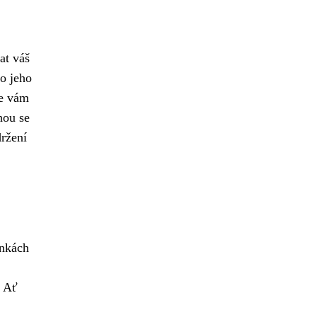
at váš
o jeho
2e vám
hou se
ržení
inkách
. Ať