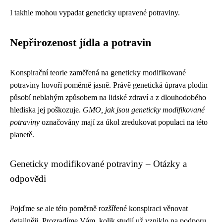
I takhle mohou vypadat geneticky upravené potraviny.
Nepřirozenost jídla a potravin
Konspirační teorie zaměřená na geneticky modifikované
potraviny hovoří poměrně jasně. Právě genetická úprava plodin
působí neblahým způsobem na lidské zdraví a z dlouhodobého
hlediska jej poškozuje.
GMO, jak jsou geneticky modifikované
potraviny
označovány mají za úkol zredukovat populaci na této
planetě.
Geneticky modifikované potraviny – Otázky a
odpovědi
Pojďme se ale této poměrně rozšířené konspiraci věnovat
detailněji. Prozradíme Vám, kolik studií už vzniklo na podporu