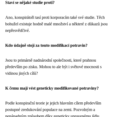
Staví se nějaké studie proti?
Ano, konspirátoři tasí proti korporacím také své studie. Těch
bohužel existuje hodně malé množství a některé z důkazů jsou
nepřesvědčivé.
Kdo údajně stojí za touto modifikací potravin?
Jsou to primárně nadnárodní společnosti, které prahnou
především po zisku. Mohou to ale být i světové mocnosti s
vidinou jiných cílů?
K čemu mají vést geneticky modifikované potraviny?
Podle konspirační teorie je jejich hlavním cílem především
postupné zredukování populace na zemi. Pozvolným a
nenápadným způsobem díky geneticky upravenému jídlu.