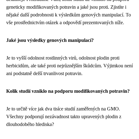
geneticky modifikovaných potravin a jaké jsou proti. Zjistíte i
nějaké další podrobnosti k výsledkům genových manipulací. To
vše prostřednictvím otázek a odpovědí prezentovaných níže.
Jaké jsou výsledky genových manipulací?
Je to vyšší odolnost rostlinných virů, odolnost plodin proti
herbicidům, ale také proti nejrůznějším škůdcům. Výjimkou není
ani podstatně delší trvanlivost potravin.
Kolik studií vzniklo na podporu modifikovaných potravin?
Je to určitě více jak dva tisíce studií zaměřených na GMO.
Všechny podporují nezávadnost takto upravených plodin z
dlouhodobého hlediska?