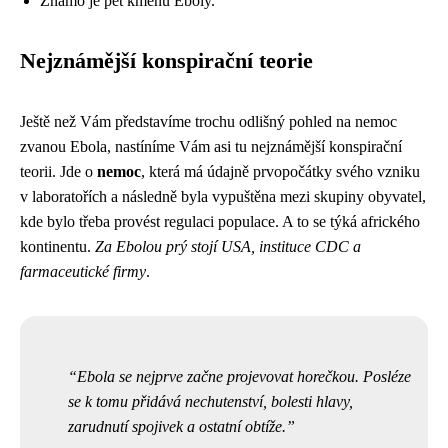
Známo je pět kmenů Eboly.
Nejznámější konspirační teorie
Ještě než Vám představíme trochu odlišný pohled na nemoc
zvanou Ebola, nastíníme Vám asi tu nejznámější konspirační
teorii. Jde o
nemoc
, která má údajně prvopočátky svého vzniku
v laboratořích a následně byla vypuštěna mezi skupiny obyvatel,
kde bylo třeba provést regulaci populace. A to se týká afrického
kontinentu.
Za Ebolou prý stojí USA, instituce CDC a
farmaceutické firmy
.
Ebola se nejprve začne projevovat horečkou. Posléze
se k tomu přidává nechutenství, bolesti hlavy,
zarudnutí spojivek a ostatní obtíže.