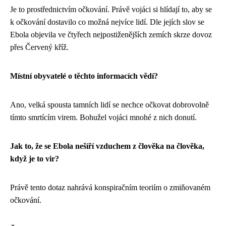
Je to prostřednictvím očkování. Právě vojáci si hlídají to, aby se
k očkování dostavilo co možná nejvíce lidí. Dle jejích slov se
Ebola objevila ve čtyřech nejpostiženějších zemích skrze dovoz
přes Červený kříž.
Místní obyvatelé o těchto informacích vědí?
Ano, velká spousta tamních lidí se nechce očkovat dobrovolně
tímto smrtícím virem. Bohužel vojáci mnohé z nich donutí.
Jak to, že se Ebola nešíří vzduchem z člověka na člověka,
když je to vir?
Právě tento dotaz nahrává konspiračním teoriím o zmiňovaném
očkování.