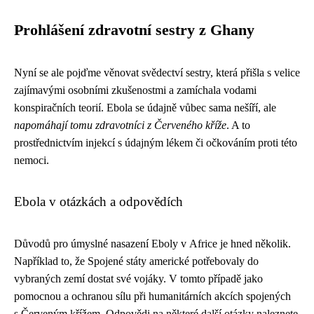
Prohlášení zdravotní sestry z Ghany
Nyní se ale pojďme věnovat svědectví sestry, která přišla s velice
zajímavými osobními zkušenostmi a zamíchala vodami
konspiračních teorií. Ebola se údajně vůbec sama nešíří, ale
napomáhají tomu zdravotníci z Červeného kříže
. A to
prostřednictvím injekcí s údajným lékem či očkováním proti této
nemoci.
Ebola v otázkách a odpovědích
Důvodů pro úmyslné nasazení Eboly v Africe je hned několik.
Například to, že Spojené státy americké potřebovaly do
vybraných zemí dostat své vojáky. V tomto případě jako
pomocnou a ochranou sílu při humanitárních akcích spojených
s Červeným křížem. Odpovědi na některé další otázky naleznete