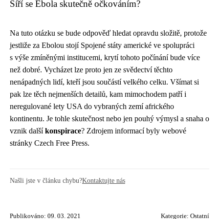
Šíří se Ebola skutečně očkováním?
Na tuto otázku se bude odpověď hledat opravdu složitě, protože
jestliže za Ebolou stojí Spojené státy americké ve spolupráci
s výše zmíněnými institucemi, krytí tohoto počínání bude více
než dobré. Vycházet lze proto jen ze svědectví těchto
nenápadných lidí, kteří jsou součástí velkého celku. Všímat si
pak lze těch nejmenších detailů, kam mimochodem patří i
neregulované lety USA do vybraných zemí afrického
kontinentu. Je tohle skutečnost nebo jen pouhý výmysl a snaha o
vznik další
konspirace
? Zdrojem informací byly webové
stránky Czech Free Press.
Našli jste v článku chybu?
Kontaktujte nás
Publikováno: 09. 03. 2021
Kategorie:
Ostatní