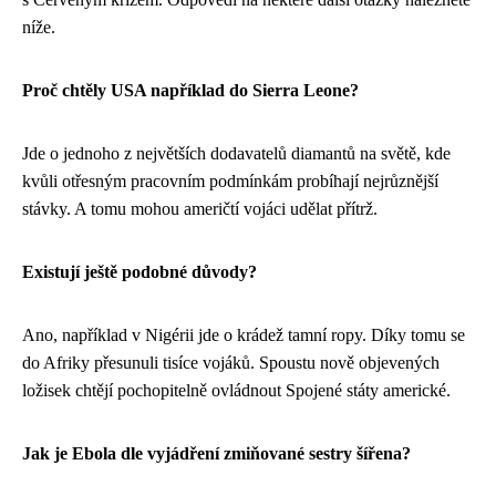
níže.
Proč chtěly USA například do Sierra Leone?
Jde o jednoho z největších dodavatelů diamantů na světě, kde
kvůli otřesným pracovním podmínkám probíhají nejrůznější
stávky. A tomu mohou američtí vojáci udělat přítrž.
Existují ještě podobné důvody?
Ano, například v Nigérii jde o krádež tamní ropy. Díky tomu se
do Afriky přesunuli tisíce vojáků. Spoustu nově objevených
ložisek chtějí pochopitelně ovládnout Spojené státy americké.
Jak je Ebola dle vyjádření zmiňované sestry šířena?