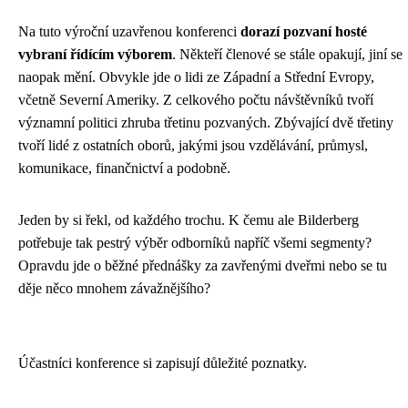
Na tuto výroční uzavřenou konferenci
dorazí pozvaní hosté
vybraní řídícím výborem
. Někteří členové se stále opakují, jiní se
naopak mění. Obvykle jde o lidi ze Západní a Střední Evropy,
včetně Severní Ameriky. Z celkového počtu návštěvníků tvoří
významní politici zhruba třetinu pozvaných. Zbývající dvě třetiny
tvoří lidé z ostatních oborů, jakými jsou vzdělávání, průmysl,
komunikace, finančnictví a podobně.
Jeden by si řekl, od každého trochu. K čemu ale Bilderberg
potřebuje tak pestrý výběr odborníků napříč všemi segmenty?
Opravdu jde o běžné přednášky za zavřenými dveřmi nebo se tu
děje něco mnohem závažnějšího?
Účastníci konference si zapisují důležité poznatky.