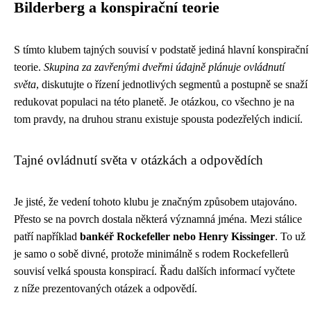
Bilderberg a konspirační teorie
S tímto klubem tajných souvisí v podstatě jediná hlavní konspirační
teorie.
Skupina za zavřenými dveřmi údajně plánuje ovládnutí
světa
, diskutujte o řízení jednotlivých segmentů a postupně se snaží
redukovat populaci na této planetě. Je otázkou, co všechno je na
tom pravdy, na druhou stranu existuje spousta podezřelých indicií.
Tajné ovládnutí světa v otázkách a odpovědích
Je jisté, že vedení tohoto klubu je značným způsobem utajováno.
Přesto se na povrch dostala některá významná jména. Mezi stálice
patří například
bankéř Rockefeller nebo Henry Kissinger
. To už
je samo o sobě divné, protože minimálně s rodem Rockefellerů
souvisí velká spousta konspirací. Řadu dalších informací vyčtete
z níže prezentovaných otázek a odpovědí.