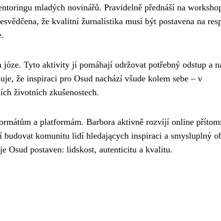
entoringu mladých novinářů. Pravidelně přednáší na worksho
řesvědčena, že kvalitní žurnalistika musí být postavena na res
e.
 józe. Tyto aktivity jí pomáhají udržovat potřebný odstup a n
uje, že inspiraci pro Osud nachází všude kolem sebe – v
ních životních zkušenostech.
ormátům a platformám. Barbora aktivně rozvíjí online přítom
ží budovat komunitu lidí hledających inspiraci a smysluplný o
je Osud postaven: lidskost, autenticitu a kvalitu.