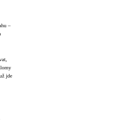
ahu –
a
vat,
 zlomy
už jde
.