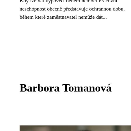
Kdy lze dát výpověď během nemoci Pracovní
neschopnost obecně představuje ochrannou dobu,
během které zaměstnavatel nemůže dát...
Barbora Tomanová