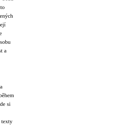
nto
řených
ejí
e
osobu
t a
 a
ž během
de si
 texty