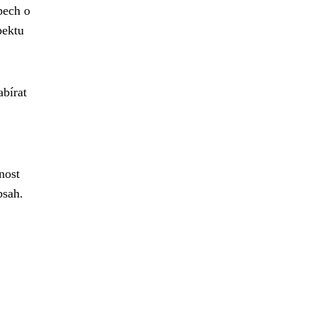
pech o
pektu
abírat
nost
bsah.