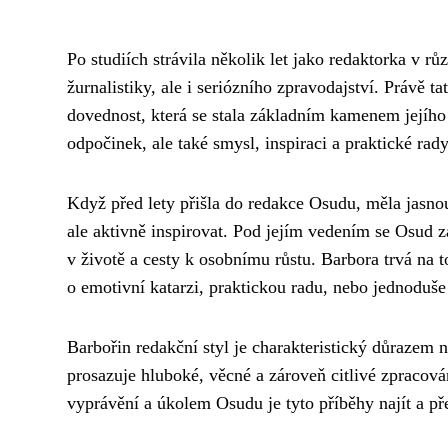
Po studiích strávila několik let jako redaktorka v rů
žurnalistiky, ale i seriózního zpravodajství. Právě 
dovednost, která se stala základním kamenem jejího 
odpočinek, ale také smysl, inspiraci a praktické rad
Když před lety přišla do redakce Osudu, měla jasno
ale aktivně inspirovat. Pod jejím vedením se Osud 
v životě a cesty k osobnímu růstu. Barbora trvá na 
o emotivní katarzi, praktickou radu, nebo jednoduše
Barbořin redakční styl je charakteristický důrazem 
prosazuje hluboké, věcné a zároveň citlivé zpracov
vyprávění a úkolem Osudu je tyto příběhy najít a p