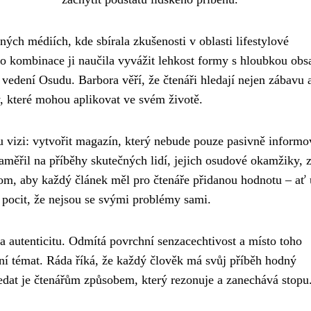
zných médiích, kde sbírala zkušenosti v oblasti lifestylové
tato kombinace ji naučila vyvážit lehkost formy s hloubkou obs
vedení Osudu. Barbora věří, že čtenáři hledají nejen zábavu 
y, které mohou aplikovat ve svém životě.
u vizi: vytvořit magazín, který nebude pouze pasivně informo
zaměřil na příběhy skutečných lidí, jejich osudové okamžiky,
tom, aby každý článek měl pro čtenáře přidanou hodnotu – ať 
 pocit, že nejsou se svými problémy sami.
na autenticitu. Odmítá povrchní senzacechtivost a místo toho
ání témat. Ráda říká, že každý člověk má svůj příběh hodný
ředat je čtenářům způsobem, který rezonuje a zanechává stopu