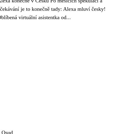
lexa konečně v Česku Po měsících spekulací a
čekávání je to konečně tady: Alexa mluví česky!
blíbená virtuální asistentka od...
u Osud