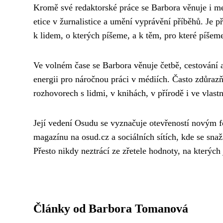
Kromě své redaktorské práce se Barbora věnuje i m
etice v žurnalistice a umění vyprávění příběhů. Je p
k lidem, o kterých píšeme, a k těm, pro které píšem
Ve volném čase se Barbora věnuje četbě, cestování a
energii pro náročnou práci v médiích. Často zdůrazň
rozhovorech s lidmi, v knihách, v přírodě i ve vlast
Její vedení Osudu se vyznačuje otevřeností novým f
magazínu na osud.cz a sociálních sítích, kde se sna
Přesto nikdy neztrácí ze zřetele hodnoty, na kterých 
Články od Barbora Tomanová