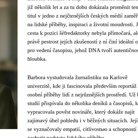
již několik let a za tu dobu dokázala proměnit te
titul v jedno z nejčtenějších českých médií zamě
na lidské příběhy, inspiraci a životní moudrosti. J
cesta k pozici šéfredaktorky nebyla přímočará, al
právě pestrost jejích zkušeností z ní činí ideální 
pro vedení časopisu, jehož DNA tvoří autentičnos
hloubka.
Barbora vystudovala žurnalistiku na Karlově
univerzitě, kde ji fascinovala především reportáž
osobní příběhy lidí z nejrůznějších prostředí. U
studií přispívala do několika deníků a časopisů, k
vypracovala pověst novináře, který dokáže najít
zajímavý úhel pohledu i v běžných situacích. Její
se vyznačovaly empatií, citlivostью a schopností
zachytit podstatu lidského příběhu.