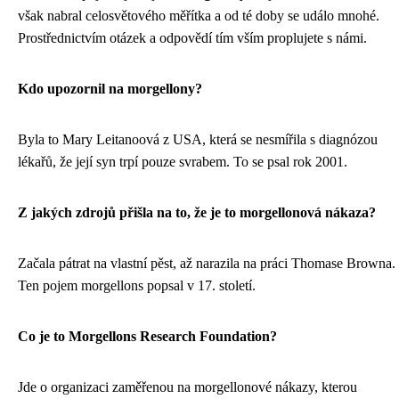
však nabral celosvětového měřítka a od té doby se událo mnohé.
Prostřednictvím otázek a odpovědí tím vším proplujete s námi.
Kdo upozornil na morgellony?
Byla to Mary Leitanoová z USA, která se nesmířila s diagnózou
lékařů, že její syn trpí pouze svrabem. To se psal rok 2001.
Z jakých zdrojů přišla na to, že je to morgellonová nákaza?
Začala pátrat na vlastní pěst, až narazila na práci Thomase Browna.
Ten pojem morgellons popsal v 17. století.
Co je to Morgellons Research Foundation?
Jde o organizaci zaměřenou na morgellonové nákazy, kterou