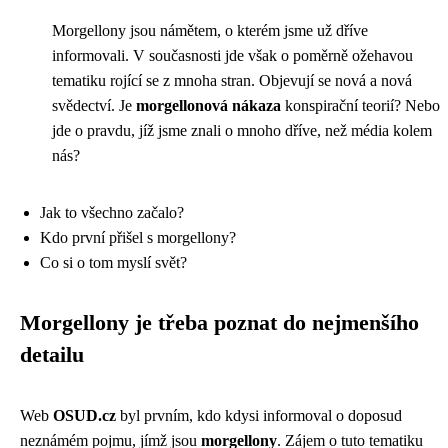
Morgellony jsou námětem, o kterém jsme už dříve
informovali. V současnosti jde však o poměrně ožehavou
tematiku rojící se z mnoha stran. Objevují se nová a nová
svědectví. Je
morgellonová nákaza
konspirační teorií? Nebo
jde o pravdu, jíž jsme znali o mnoho dříve, než média kolem
nás?
Jak to všechno začalo?
Kdo první přišel s morgellony?
Co si o tom myslí svět?
Morgellony je třeba poznat do nejmenšího
detailu
Web
OSUD.cz
byl prvním, kdo kdysi informoval o doposud
neznámém pojmu, jímž jsou
morgellony
. Zájem o tuto tematiku