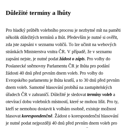
Důležité termíny a lhůty
Pro hladký průběh volebního procesu je nezbytné mít na paměti
několik důležitých termínů a lhůt. Především je nutné si ověřit,
zda jste zapsáni v seznamu voličů. To lze učinit na webových
stránkách Ministerstva vnitra ČR. V případě, že v seznamu
zapsáni nejste, je nutné podat
žádost o zápis
. Pro volby do
Poslanecké sněmovny Parlamentu ČR je lhůta pro podání
žádosti 40 dnů před prvním dnem voleb. Pro volby do
Evropského parlamentu je lhůta kratší, a to 30 dnů před prvním
dnem voleb. Samotné hlasování probíhá na zastupitelských
úřadech ČR v zahraničí. Důležité je sledovat
termíny voleb
a
otevírací dobu volebních místností, které se mohou lišit. Pro ty,
kteří se nemohou dostavit k volbám osobně, existuje možnost
hlasovat
korespondenčně
. Žádost o korespondenční hlasování
je nutné podat nejpozději 40 dnů před prvním dnem voleb pro