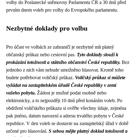
volby do Poslanecké sněmovny Parlamentu ČR a 30 dnů před
prvním dnem voleb pro volby do Evropského parlamentu.
Nezbytné doklady pro volbu
Pro účast ve volbách ze zahraničí je nezbytné mít platný
občanský průkaz nebo cestovní pas.
Tyto doklady slouží k
prokázání totožnosti a státního občanství České republiky.
Bez
jednoho z nich vám nebude umožněno hlasovat. Kromě toho
budete potřebovat voličský průkaz.
Voličský průkaz si můžete
vyžádat na zastupitelském úřadě České republiky v zemi
vašeho pobytu.
Žádost je možné podat osobně nebo
elektronicky, a to nejpozději 10 dnů před konáním voleb. Po
obdržení voličského průkazu si ověřte všechny údaje, zejména
pak jméno, datum narození a adresu trvalého pobytu v České
republice. V den voleb se dostavte na zastupitelský úřad v době
určené pro hlasování.
S sebou mějte platný doklad totožnosti a