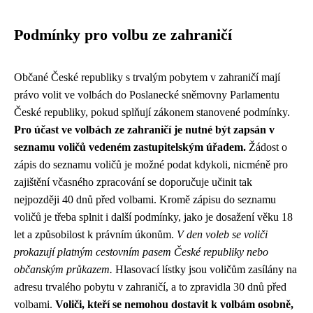
Podmínky pro volbu ze zahraničí
Občané České republiky s trvalým pobytem v zahraničí mají
právo volit ve volbách do Poslanecké sněmovny Parlamentu
České republiky, pokud splňují zákonem stanovené podmínky.
Pro účast ve volbách ze zahraničí je nutné být zapsán v
seznamu voličů vedeném zastupitelským úřadem.
Žádost o
zápis do seznamu voličů je možné podat kdykoli, nicméně pro
zajištění včasného zpracování se doporučuje učinit tak
nejpozději 40 dnů před volbami. Kromě zápisu do seznamu
voličů je třeba splnit i další podmínky, jako je dosažení věku 18
let a způsobilost k právním úkonům.
V den voleb se voliči
prokazují platným cestovním pasem České republiky nebo
občanským průkazem.
Hlasovací lístky jsou voličům zasílány na
adresu trvalého pobytu v zahraničí, a to zpravidla 30 dnů před
volbami.
Voliči, kteří se nemohou dostavit k volbám osobně,