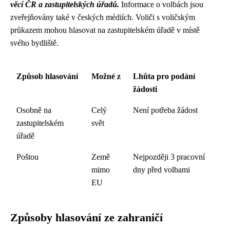
věcí ČR a zastupitelských úřadů.
Informace o volbách jsou
zveřejňovány také v českých médiích. Voliči s voličským
průkazem mohou hlasovat na zastupitelském úřadě v místě
svého bydliště.
Způsob hlasování
Možné z
Lhůta pro podání
žádosti
Osobně na
Celý
Není potřeba žádost
zastupitelském
svět
úřadě
Poštou
Země
Nejpozději 3 pracovní
mimo
dny před volbami
EU
Způsoby hlasování ze zahraničí