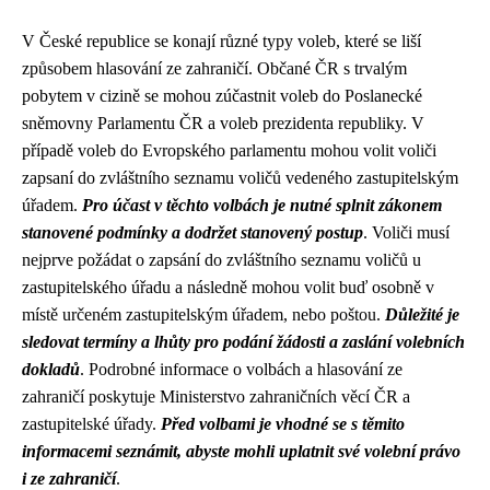
V České republice se konají různé typy voleb, které se liší
způsobem hlasování ze zahraničí. Občané ČR s trvalým
pobytem v cizině se mohou zúčastnit voleb do Poslanecké
sněmovny Parlamentu ČR a voleb prezidenta republiky. V
případě voleb do Evropského parlamentu mohou volit voliči
zapsaní do zvláštního seznamu voličů vedeného zastupitelským
úřadem.
Pro účast v těchto volbách je nutné splnit zákonem
stanovené podmínky a dodržet stanovený postup
. Voliči musí
nejprve požádat o zapsání do zvláštního seznamu voličů u
zastupitelského úřadu a následně mohou volit buď osobně v
místě určeném zastupitelským úřadem, nebo poštou.
Důležité je
sledovat termíny a lhůty pro podání žádosti a zaslání volebních
dokladů
. Podrobné informace o volbách a hlasování ze
zahraničí poskytuje Ministerstvo zahraničních věcí ČR a
zastupitelské úřady.
Před volbami je vhodné se s těmito
informacemi seznámit, abyste mohli uplatnit své volební právo
i ze zahraničí
.