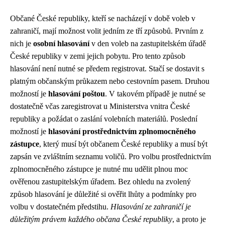
Občané České republiky, kteří se nacházejí v době voleb v
zahraničí, mají možnost volit jedním ze tří způsobů. Prvním z
nich je
osobní hlasování
v den voleb na zastupitelském úřadě
České republiky v zemi jejich pobytu. Pro tento způsob
hlasování není nutné se předem registrovat. Stačí se dostavit s
platným občanským průkazem nebo cestovním pasem. Druhou
možností je
hlasování poštou
. V takovém případě je nutné se
dostatečně včas zaregistrovat u Ministerstva vnitra České
republiky a požádat o zaslání volebních materiálů. Poslední
možností je
hlasování prostřednictvím zplnomocněného
zástupce
, který musí být občanem České republiky a musí být
zapsán ve zvláštním seznamu voličů. Pro volbu prostřednictvím
zplnomocněného zástupce je nutné mu udělit plnou moc
ověřenou zastupitelským úřadem. Bez ohledu na zvolený
způsob hlasování je důležité si ověřit lhůty a podmínky pro
volbu v dostatečném předstihu.
Hlasování ze zahraničí je
důležitým právem každého občana České republiky
, a proto je