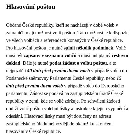
Hlasování poštou
Občané České republiky, kteří se nacházejí v době voleb v
zahraničí, mají možnost volit poštou. Tato možnost je k dispozici
ve všech volbách a referendech konaných v České republice.
Pro hlasování poštou je nutné
splnit několik podmínek
. Volič
musí být
zapsaný v seznamu voličů
a musí mít platný
cestovní
doklad
. Dále je nutné
podat žádost o volbu poštou
, a to
nejpozději
40 dnů před prvním dnem voleb
v případě voleb do
Poslanecké sněmovny Parlamentu České republiky, nebo
15
dnů před prvním dnem voleb
v případě voleb do Evropského
parlamentu. Žádost se podává na zastupitelském úřadě České
republiky v zemi, kde se volič zdržuje. Po schválení žádosti
obdrží volič poštou volební lístky a instrukce k jejich vyplnění a
odeslání. Hlasovací lístky musí být doručeny na adresu
zastupitelského úřadu nejpozději do okamžiku skončení
hlasování v České republice.