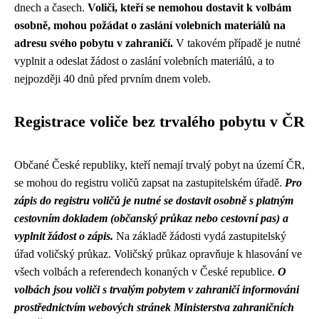
dnech a časech.
Voliči, kteří se nemohou dostavit k volbám
osobně, mohou požádat o zaslání volebních materiálů na
adresu svého pobytu v zahraničí.
V takovém případě je nutné
vyplnit a odeslat žádost o zaslání volebních materiálů, a to
nejpozději 40 dnů před prvním dnem voleb.
Registrace voliče bez trvalého pobytu v ČR
Občané České republiky, kteří nemají trvalý pobyt na území ČR,
se mohou do registru voličů zapsat na zastupitelském úřadě.
Pro
zápis do registru voličů je nutné se dostavit osobně s platným
cestovním dokladem (občanský průkaz nebo cestovní pas) a
vyplnit žádost o zápis.
Na základě žádosti vydá zastupitelský
úřad voličský průkaz. Voličský průkaz opravňuje k hlasování ve
všech volbách a referendech konaných v České republice.
O
volbách jsou voliči s trvalým pobytem v zahraničí informováni
prostřednictvím webových stránek Ministerstva zahraničních