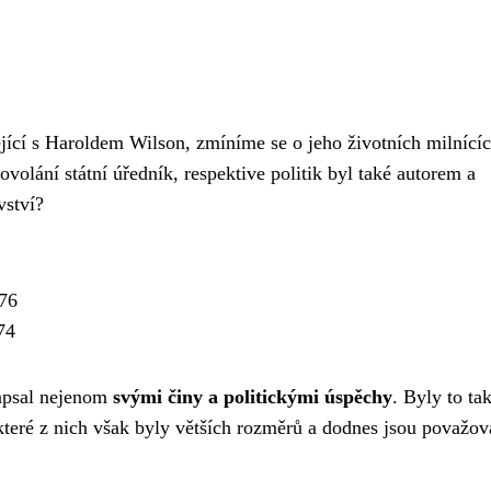
ející s Haroldem Wilson, zmíníme se o jeho životních milnícíc
volání státní úředník, respektive politik byl také autorem a
vství?
976
74
zapsal nejenom
svými činy a politickými úspěchy
. Byly to ta
které z nich však byly větších rozměrů a dodnes jsou považo