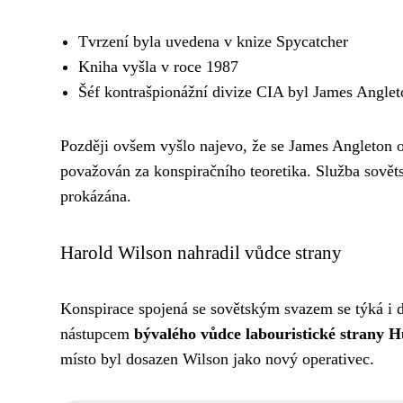
Tvrzení byla uvedena v knize Spycatcher
Kniha vyšla v roce 1987
Šéf kontrašpionážní divize CIA byl James Anglet
Později ovšem vyšlo najevo, že se James Angleton o
považován za konspiračního teoretika. Služba sovět
prokázána.
Harold Wilson nahradil vůdce strany
Konspirace spojená se sovětským svazem se týká i d
nástupcem
bývalého vůdce labouristické strany H
místo byl dosazen Wilson jako nový operativec.