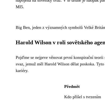
napojená na sovětský svaz. V té druhé je naopak pa
MI5.
Big Ben, jeden z významných symbolů Velké Britán
Harold Wilson v roli sovětského age
Pojďme se nejprve věnovat první konspirační teorii
svaz, jemuž měl Harold Wilson dělat poskoka. Tyto 
kariéry.
Předmět
Kdo přišel s tvrzením