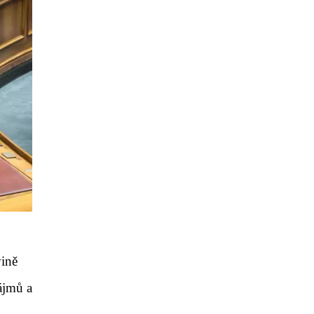
ině
zájmů a