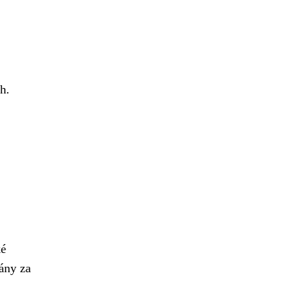
h.
ké
vány za