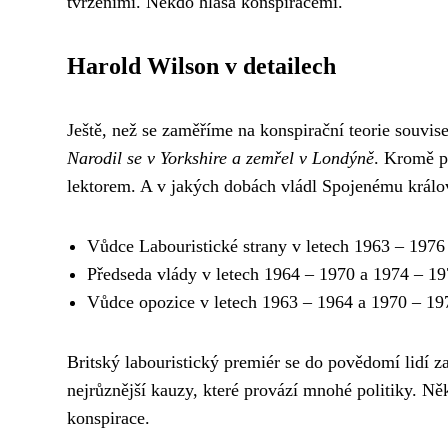
tvrzeními. Někdo hlásá konspiracemi.
Harold Wilson v detailech
Ještě, než se zaměříme na konspirační teorie souvis
Narodil se v Yorkshire a zemřel v Londýně
. Kromě po
lektorem. A v jakých dobách vládl Spojenému králo
Vůdce Labouristické strany v letech 1963 – 1976
Předseda vlády v letech 1964 – 1970 a 1974 – 1
Vůdce opozice v letech 1963 – 1964 a 1970 – 19
Britský labouristický premiér se do povědomí lidí 
nejrůznější kauzy, které provází mnohé politiky. Ně
konspirace.