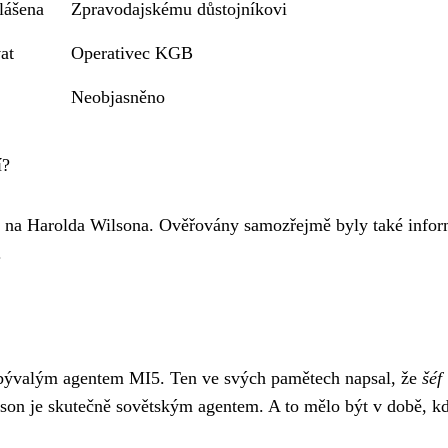
lášena
Zpravodajskému důstojníkovi
at
Operativec KGB
Neobjasněno
í?
u na Harolda Wilsona. Ověřovány samozřejmě byly také info
.
l bývalým agentem MI5. Ten ve svých pamětech napsal, že
šéf
son je skutečně sovětským agentem. A to mělo být v době, k