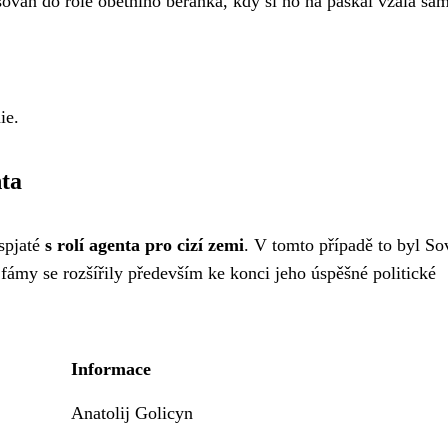
sován do role obětního beránka, kdy si ho na paškál vzala sa
ie.
nta
 spjaté
s rolí agenta pro cizí zemi
. V tomto případě to byl So
fámy se rozšířily především ke konci jeho úspěšné politické
Informace
Anatolij Golicyn