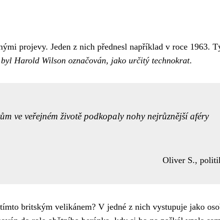
mnými projevy. Jeden z nich přednesl například v roce 1963. T
yl Harold Wilson označován, jako určitý technokrat
.
kům ve veřejném životě podkopaly nohy nejrůznější aféry
Oliver S., politi
s tímto britským velikánem? V jedné z nich vystupuje jako os