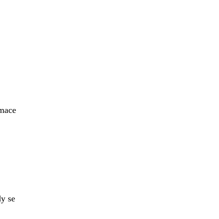
rmace
dy se