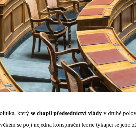
litika, který
se chopil předsednictví vlády
v druhé polov
věkem se pojí nejedna konspirační teorie týkající se jeho 