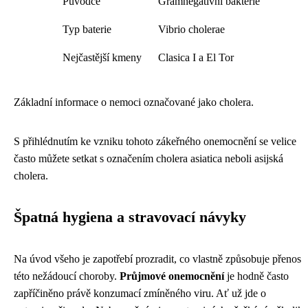
Původce
Gramnegativní bakterie
Typ baterie
Vibrio cholerae
Nejčastější kmeny
Clasica I a El Tor
Základní informace o nemoci označované jako cholera.
S přihlédnutím ke vzniku tohoto zákeřného onemocnění se velice
často můžete setkat s označením cholera asiatica neboli asijská
cholera.
Špatná hygiena a stravovací návyky
Na úvod všeho je zapotřebí prozradit, co vlastně způsobuje přenos
této nežádoucí choroby.
Průjmové onemocnění
je hodně často
zapříčiněno právě konzumací zmíněného viru. Ať už jde o