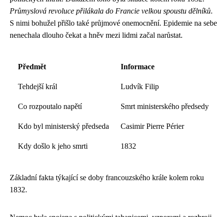
Průmyslová revoluce přilákala do Francie velkou spoustu dělníků
.
S nimi bohužel přišlo také průjmové onemocnění. Epidemie na sebe
nenechala dlouho čekat a hněv mezi lidmi začal narůstat.
Předmět
Informace
Tehdejší král
Ludvík Filip
Co rozpoutalo napětí
Smrt ministerského předsedy
Kdo byl ministerský předseda
Casimir Pierre Périer
Kdy došlo k jeho smrti
1832
Základní fakta týkající se doby francouzského krále kolem roku
1832.