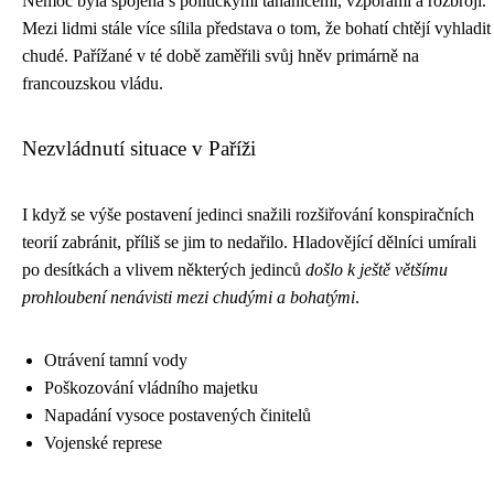
Nemoc byla spojena s politickými tahanicemi, vzporami a rozbroji.
Mezi lidmi stále více sílila představa o tom, že bohatí chtějí vyhladit
chudé. Pařížané v té době zaměřili svůj hněv primárně na
francouzskou vládu.
Nezvládnutí situace v Paříži
I když se výše postavení jedinci snažili rozšiřování konspiračních
teorií zabránit, příliš se jim to nedařilo. Hladovějící dělníci umírali
po desítkách a vlivem některých jedinců
došlo k ještě většímu
prohloubení nenávisti mezi chudými a bohatými
.
Otrávení tamní vody
Poškozování vládního majetku
Napadání vysoce postavených činitelů
Vojenské represe