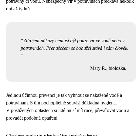
potraviny či vodu. Nebezpečný vir v potravinách přečkává několik
dní až týdnů.
Zdrojem nákazy nemusí být pouze vir ve vodě nebo v
potravinách. Přenašečem se bohužel stává i sám člověk.
Mary R., bioložka.
Jedinou účinnou prevencí je tak vyhnout se nakažené vodě a
potravinám. S tím pochopitelně souvisí důkladná hygiena.
V postižených oblastech si lidé musí mít ruce, převařovat vodu a
provádět podobná opatření.
Cholera atakuje především tenké střevo