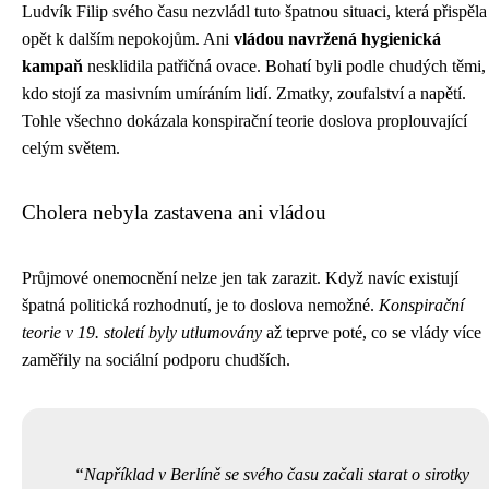
Ludvík Filip svého času nezvládl tuto špatnou situaci, která přispěla
opět k dalším nepokojům. Ani
vládou
navržená hygienická
kampaň
nesklidila patřičná ovace. Bohatí byli podle chudých těmi,
kdo stojí za masivním umíráním lidí. Zmatky, zoufalství a napětí.
Tohle všechno dokázala konspirační teorie doslova proplouvající
celým světem.
Cholera nebyla zastavena ani vládou
Průjmové onemocnění nelze jen tak zarazit. Když navíc existují
špatná politická rozhodnutí, je to doslova nemožné.
Konspirační
teorie v 19. století byly utlumovány
až teprve poté, co se vlády více
zaměřily na sociální podporu chudších.
Například v Berlíně se svého času začali starat o sirotky