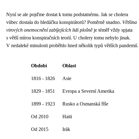
Nyní se ale pojďme dostat k tomu podstatnému. Jak se cholera
vůbec dostala do hledáčku konspirátorů? Poměrně snadno.
Většina
virových onemocnění zabíjejících lidi plošně
je téměř vždy spjata
s větší mírou konspiračních teorií. U cholery tomu nebylo jinak.
V nedaleké minulosti proběhlo hned několik typů větších pandemií.
Období
Oblast
1816 - 1826
Asie
1829 - 1851
Evropa a Severní Amerika
1899 - 1923
Rusko a Osmanská říše
Od 2010
Haiti
Od 2015
Irák