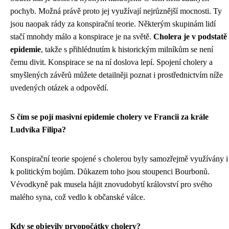
pochyb. Možná právě proto jej využívají nejrůznější mocnosti. Ty
jsou naopak rády za konspirační teorie. Některým skupinám lidí
stačí mnohdy málo a konspirace je na světě.
Cholera je v podstatě
epidemie
, takže s přihlédnutím k historickým milníkům se není
čemu divit. Konspirace se na ní doslova lepí. Spojení cholery a
smyšlených závěrů můžete detailněji poznat i prostřednictvím níže
uvedených otázek a odpovědí.
S čím se pojí masivní epidemie cholery ve Francii za krále
Ludvíka Filipa?
Konspirační teorie spojené s cholerou byly samozřejmě využívány i
k politickým bojům. Důkazem toho jsou stoupenci Bourbonů.
Vévodkyně pak musela hájit znovudobytí království pro svého
malého syna, což vedlo k občanské válce.
Kdy se objevily prvopočátky cholery?