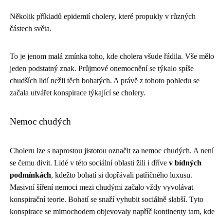
Několik příkladů epidemií cholery, které propukly v různých
částech světa.
To je jenom malá zmínka toho, kde cholera všude řádila. Vše mělo
jeden podstatný znak. Průjmové onemocnění se týkalo spíše
chudších lidí nežli těch bohatých. A právě z tohoto pohledu se
začala utvářet konspirace týkající se cholery.
Nemoc chudých
Choleru lze s naprostou jistotou označit za nemoc chudých. A není
se čemu divit. Lidé v této sociální oblasti žili i dříve
v bídných
podmínkách
, kdežto bohatí si dopřávali patřičného luxusu.
Masivní šíření nemoci mezi chudými začalo vždy vyvolávat
konspirační teorie. Bohatí se snaží vyhubit sociálně slabší. Tyto
konspirace se mimochodem objevovaly napříč kontinenty tam, kde