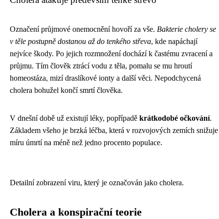
Označení průjmové onemocnění hovoří za vše.
Bakterie cholery se
v těle postupně dostanou až do tenkého střeva
, kde napáchají
nejvíce škody. Po jejich rozmnožení dochází k častému zvracení a
průjmu. Tím člověk ztrácí vodu z těla, pomalu se mu hroutí
homeostáza, mizí draslíkové ionty a další věci. Nepodchycená
cholera bohužel končí smrtí člověka.
V dnešní době už existují léky, popřípadě
krátkodobé očkování
.
Základem všeho je brzká léčba, která v rozvojových zemích snižuje
míru úmrtí na méně než jedno procento populace.
Detailní zobrazení viru, který je označován jako cholera.
Cholera a konspirační teorie