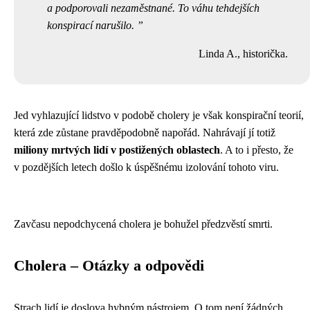
a podporovali nezaměstnané. To váhu tehdejších
konspirací narušilo.
Linda A., historička.
Jed vyhlazující lidstvo v podobě cholery je však konspirační teorií,
která zde zůstane pravděpodobně napořád. Nahrávají jí totiž
miliony mrtvých lidí v postižených oblastech
. A to i přesto, že
v pozdějších letech došlo k úspěšnému izolování tohoto viru.
Zavčasu nepodchycená cholera je bohužel předzvěstí smrti.
Cholera – Otázky a odpovědi
Strach lidí je doslova hybným nástrojem. O tom není žádných