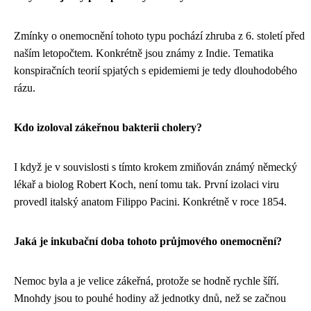
Zmínky o onemocnění tohoto typu pochází zhruba z 6. století před
naším letopočtem. Konkrétně jsou známy z Indie. Tematika
konspiračních teorií spjatých s epidemiemi je tedy dlouhodobého
rázu.
Kdo izoloval zákeřnou bakterii cholery?
I když je v souvislosti s tímto krokem zmiňován známý německý
lékař a biolog Robert Koch, není tomu tak. První izolaci viru
provedl italský anatom Filippo Pacini. Konkrétně v roce 1854.
Jaká je inkubační doba tohoto průjmového onemocnění?
Nemoc byla a je velice zákeřná, protože se hodně rychle šíří.
Mnohdy jsou to pouhé hodiny až jednotky dnů, než se začnou