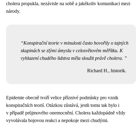
cholera propukla, nezávisle na sobě a jakékoliv komunikaci mezi
národy.
Konspirační teorie v minulosti často hovořily o tajných
skupinách se zlými úmyslu v celosvětovém měřítku. K
vyhlazení chudého lidstva měla sloužit právě cholera.
Richard H., historik.
Epidemie obecně tvoří velice příznivé podmínky pro vznik
konspiračních teorií. Otázkou zůstává, jestli tomu tak bylo i
v případě průjmového onemocnění. Cholera každopádně vždy
vyvolávala bojovou reakci a nepokoje mezi chudými.