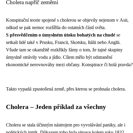
Cholera napříč zeměmi
Konspirační teorie spojené s cholerou se objevily nejenom v Asii,
odkud se pak nemoc rozšířila do ostatních částí světa.
S přesvědčením o úmyslném útoku bohatých na chudé
se
setkali lidé také v Prusku, Francii, Skotsku, Itálii nebo Anglii.
Všude tam se okamžitě rozkřikly fámy o tom, že tajné skupiny
úmyslně otrávily vodu a jídlo. Cílem mělo být odstranění
ekonomické nerovnováhy mezi občany. Konspirace či holá pravda?
Takto vypadá zpustošená země, přes kterou se prohnala cholera.
Cholera – Jeden příklad za všechny
Cholera se stala účinným nástrojem pro vyvolávání paniky, ale i
politických intrik. Důkazem toho byla situace kolem roku 1832.